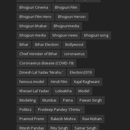
Bhojpuri Cinema
Bhojpuri Film
Bhojpuri Film Hero
Bhojpuri Heroin
bhojpuri khabar
Bhojpurimedia
bhojpuri media
bhojpuri news
bhojpuri song
Bihar
Bihar Election
Bollywood
Chief minister of Bihar
coronavirus
Coronavirus disease (COVID-19)
Dinesh Lal Yadav 'Nirahu '
Election2019
famous model
Hindi Film
Kajal Raghwani
Khesari Lal Yadav
Loksabha
Model
Modeling
Mumbai
Patna
Pawan Singh
Politics
Pradeep Pandey 'Chintu '
Pramod Premi
Rakesh Mishra
Ravi Kishan
Ritesh Panday
Ritu Singh
Samar Singh