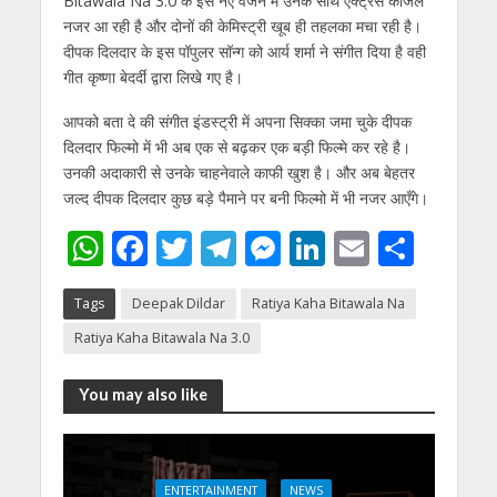
Bitawala Na 3.0 के इस नए वर्जन में उनके साथ एक्ट्रेस काजल
नजर आ रही है और दोनों की केमिस्ट्री खूब ही तहलका मचा रही है।
दीपक दिलदार के इस पॉपुलर सॉन्ग को आर्य शर्मा ने संगीत दिया है वही
गीत कृष्णा बेदर्दी द्वारा लिखे गए है।
आपको बता दे की संगीत इंडस्ट्री में अपना सिक्का जमा चुके दीपक
दिलदार फिल्मो में भी अब एक से बढ़कर एक बड़ी फिल्मे कर रहे है।
उनकी अदाकारी से उनके चाहनेवाले काफी खुश है। और अब बेहतर
जल्द दीपक दिलदार कुछ बड़े पैमाने पर बनी फिल्मो में भी नजर आएँगे।
W
F
T
T
M
Li
E
S
h
ac
w
el
e
n
m
h
Tags
Deepak Dildar
Ratiya Kaha Bitawala Na
at
e
itt
e
ss
k
ai
ar
Ratiya Kaha Bitawala Na 3.0
s
b
er
gr
e
e
l
e
A
o
a
n
dI
You may also like
p
o
m
g
n
p
k
er
ENTERTAINMENT
NEWS