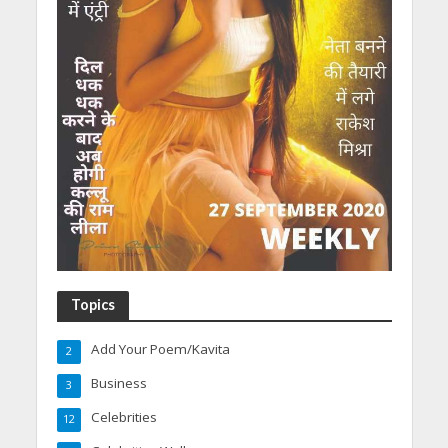
Topics
Add Your Poem/Kavita
2
Business
3
Celebrities
12