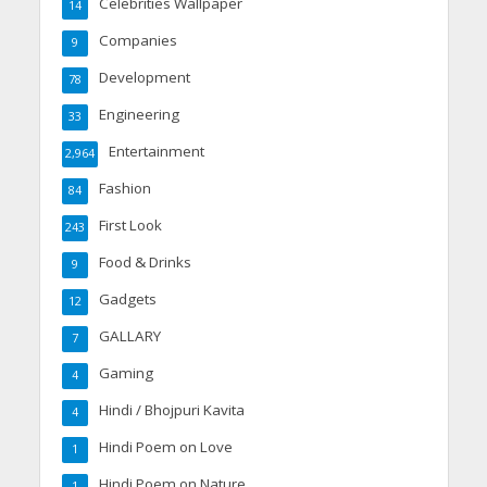
Celebrities Wallpaper
14
Companies
9
Development
78
Engineering
33
Entertainment
2,964
Fashion
84
First Look
243
Food & Drinks
9
Gadgets
12
GALLARY
7
Gaming
4
Hindi / Bhojpuri Kavita
4
Hindi Poem on Love
1
Hindi Poem on Nature
1