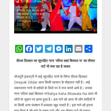
Deepak Dildar,
#शिल्पी_राज का एक और
नया धमाका | रतिया कहां
बितवल ना 3.0
|Bhojpuri Song
2023
W
F
T
T
M
Li
E
S
h
ac
w
el
e
n
m
h
दीपक दिलदार का सुपरहिट गाना ‘रतिया कहां बितवल ना’ का तीसरा
at
e
itt
e
ss
k
ai
ar
पार्ट भी मचा रहा है धमाल
s
b
er
gr
e
e
l
e
भोजपुरी इंडस्ट्री में कई सुपरहिट गानो के सिंगर दीपक दिलदार
A
o
a
n
dI
Deepak Dildar आज किसी पहचान के मोहताज नहीं है। कई
p
o
m
g
n
जबरजस्त गानो से दर्शको के दिलो पर वे राज करते आये है। उनका
p
k
er
गाना ‘रतिया कहां बितवल ना’Ratiya Kaha Bitawala Na आज भी
लोगो के जुबान पर छाया हुआ है। इस गाने को आज भी लोग शादियों में
या किसी अन्य फंक्शन में बजाकर खूब नाचते है। इस गाने को इतना
प्यार मिला है की गाने के दूसरा पार्ट और अब तीसरा पार्ट भी बनाया