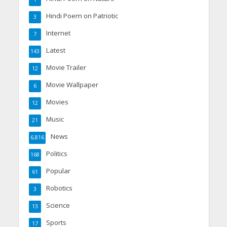
Hindi Poem on Patriotic
3
Internet
7
Latest
143
Movie Trailer
12
Movie Wallpaper
6
Movies
12
Music
21
News
6,816
Politics
168
Popular
61
Robotics
3
Science
13
Sports
17