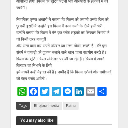
आधारित होगी।फिल्म की शूटिंग पटना और आसपास के इलाकों में की
जायेगी।
निहारिका कृष्णा अखौरी ने बताया कि फिल्म की कहानी उनके दिल को
छू गयी इसलिये उन्होंने इस फिल्म में काम करने के लिये हामी भरी।
उन्होंने बताया कि फिल्म में मैने एक गरीब लड़की का किरदार निभाया है
जो किसी तरह मजदूरी
और अन्य काम कर अपने परिवार का भरण-पोषण करती है। मेरे इस
संघर्ष में कबाड़ी की दुकान चलाने वाले खान चाचा सहयोग करते हैं।
फिल्म की शूटिंग रियल लोकेशन पर की जा रही है। फिल्म में अपने
किरदार को निभाने के लिये
हमे काफी कड़ी मेहनत की है। उम्मीद है कि फिल्म दर्शकों और समीक्षकों
को बेहद पसंद आयेगी।
W
F
T
T
M
Li
E
S
h
ac
w
el
e
n
m
h
Tags
Bhojpurimedia
Patna
at
e
itt
e
ss
k
ai
ar
s
b
er
gr
e
e
l
e
You may also like
A
o
a
n
dI