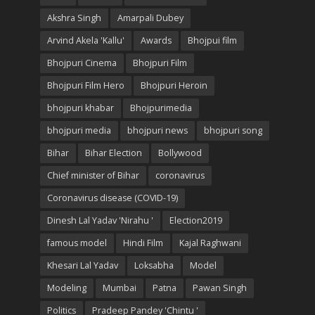
Akshra Singh
Amarpali Dubey
Arvind Akela 'Kallu'
Awards
Bhojpui film
Bhojpuri Cinema
Bhojpuri Film
Bhojpuri Film Hero
Bhojpuri Heroin
bhojpuri khabar
Bhojpurimedia
bhojpuri media
bhojpuri news
bhojpuri song
Bihar
Bihar Election
Bollywood
Chief minister of Bihar
coronavirus
Coronavirus disease (COVID-19)
Dinesh Lal Yadav 'Nirahu '
Election2019
famous model
Hindi Film
Kajal Raghwani
Khesari Lal Yadav
Loksabha
Model
Modeling
Mumbai
Patna
Pawan Singh
Politics
Pradeep Pandey 'Chintu '