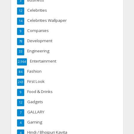
3
Celebrities
12
Celebrities Wallpaper
14
Companies
9
Development
78
Engineering
33
Entertainment
2,964
Fashion
84
First Look
243
Food & Drinks
9
Gadgets
12
GALLARY
7
Gaming
4
Hindi / Bhojpuri Kavita
4