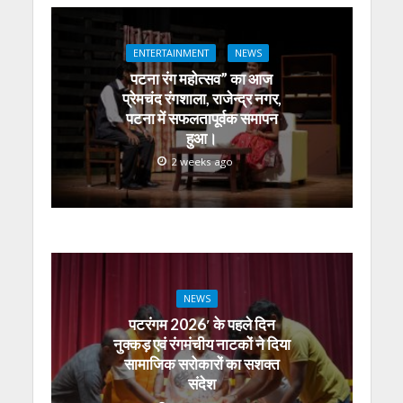
p
o
m
g
n
p
k
er
ENTERTAINMENT
NEWS
पटना रंग महोत्सव” का आज
प्रेमचंद रंगशाला, राजेन्द्र नगर,
पटना में सफलतापूर्वक समापन
हुआ।
2 weeks ago
NEWS
पटरंगम 2026′ के पहले दिन
नुक्कड़ एवं रंगमंचीय नाटकों ने दिया
सामाजिक सरोकारों का सशक्त
संदेश