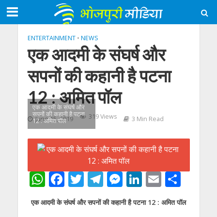
ENTERTAINMENT
•
NEWS
एक आदमी के संघर्ष और
सपनों की कहानी है पटना
12 : अमित पॉल
एक आदमी के संघर्ष और
सपनों की कहानी है पटना
319 Views
June 15, 2019
3 Min Read
12 : अमित पॉल
W
F
T
T
M
Li
E
S
h
ac
w
el
e
n
m
h
एक आदमी के संघर्ष और सपनों की कहानी है पटना 12 : अमित पॉल
at
e
itt
e
ss
k
ai
ar