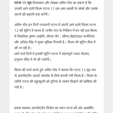
s
b
er
gr
e
e
l
e
पटना 15 जून
फिल्मकार और लेखक अमित पॉल का कहना है कि
उनकी आने वाली फिल्म पटना 12 एक आम आदमी के संघर्ष और उसके
A
o
a
n
dI
सपनों की कहानी बयां करेगी।
p
o
m
g
n
अमित पॉल इन दिनों राजधानी पटना में अपनी आने वाली फिल्म पटना
p
k
er
12 की शूटिंग में व्यस्त हैं।मनीष राज के निर्देशन में बन रही इस फिल्म
में निहारिका कृष्णा अखौरी ,दीपक जैन , सौम्या,मोहाटेलाल कनौजिया
और अजित सिंह ने मुख्य भूमिका निभायी है। फिल्म की शूटिंग दीघा में
की जा रही है।
आने वाले दिनों में इसकी शूटिंग पटना में महत्वपूर्ण स्थल गोलघर,
हनुमान मंदिर में भी की जायेगी।
फिल्म की चर्चा करते हुये अमित पॉल ने बताया कि पटना 12 मूल रूप
से अंतर्राष्ट्रीय अवार्ड समारोह के लिये बनायी गयी फिल्म है। फिल्म के
जरिये पटना की खूबसूरती को दुनियां के सामने दिखाने की कोशिश की
गयी है।
हमारा मकसद अंतर्राष्ट्रीय सिनेमा का ध्यान पटना की ओर आकर्षित