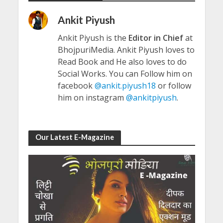
Ankit Piyush
Ankit Piyush is the
Editor in Chief
at
BhojpuriMedia. Ankit Piyush loves to
Read Book and He also loves to do
Social Works. You can Follow him on
facebook
@ankit.piyush18
or follow
him on instagram
@ankitpiyush
.
Our Latest E-Magazine