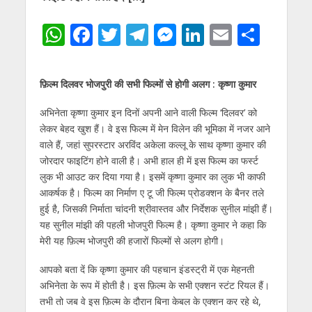
W
F
T
T
M
Li
E
S
h
ac
w
el
e
n
m
h
at
e
itt
e
ss
k
ai
ar
फ़िल्म दिलवर भोजपुरी की सभी फिल्मों से होगी अलग : कृष्णा कुमार
s
b
er
gr
e
e
l
e
अभिनेता कृष्‍णा कुमार इन दिनों अपनी आने वाली फिल्‍म ‘दिलवर’ को
A
o
a
n
dI
लेकर बेहद खुश हैं। वे इस फिल्‍म में मेन विलेन की भूमिका में नजर आने
p
o
m
g
n
वाले हैं, जहां सुपरस्‍टार अरविंद अकेला कल्‍लू के साथ कृष्‍णा कुमार की
p
k
er
जोरदार फाइटिंग होने वाली है। अभी हाल ही में इस फिल्‍म का फर्स्‍ट
लुक भी आउट कर दिया गया है। इसमें कृष्‍णा कुमार का लुक भी काफी
आकर्षक है। फिल्‍म का निर्माण ए टू जी फिल्म प्रोडक्शन के बैनर तले
हुई है, जिसकी निर्माता चांदनी श्रीवास्‍तव और निर्देशक सुनील मांझी हैं।
यह सुनील मांझी की पहली भोजपुरी फिल्‍म है। कृष्णा कुमार ने कहा कि
मेरी यह फ़िल्म भोजपुरी की हजारों फिल्मों से अलग होगी।
आपको बता दें कि कृष्‍णा कुमार की पहचान इंडस्‍ट्री में एक मेहनती
अभिनेता के रूप में होती है। इस फ़िल्म के सभी एक्शन स्टंट रियल हैं।
तभी तो जब वे इस फ़िल्म के दौरान बिना केबल के एक्शन कर रहे थे,