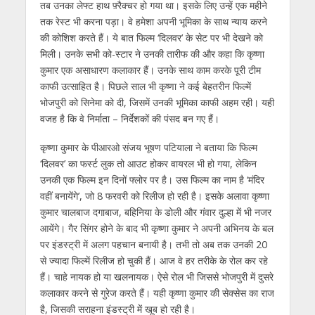
तब उनका लेफ्ट हाथ फ़्रैक्चर हो गया था। इसके लिए उन्हें एक महीने
तक रेस्ट भी करना पड़ा। वे हमेशा अपनी भूमिका के साथ न्‍याय करने
की कोशिश करते हैं। ये बात फिल्‍म ‘दिलवर’ के सेट पर भी देखने को
मिली। उनके सभी को-स्‍टार ने उनकी तारीफ की और कहा कि कृष्णा
कुमार एक असाधारण कलाकार हैं। उनके साथ काम करके पूरी टीम
काफी उत्साहित है। पिछले साल भी कृष्‍णा ने कई बेहतरीन फिल्‍में
भोजपुरी को सिनेमा को दी, जिसमें उनकी भूमिका काफी अहम रही। यही
वजह है कि वे निर्माता – निर्देशकों की पंसद बन गए हैं।
कृष्‍णा कुमार के पीआरओ संजय भूषण पटियाला ने बताया कि फिल्‍म
‘दिलवर’ का फर्स्‍ट लुक तो आउट होकर वायरल भी हो गया, लेकिन
उनकी एक फिल्‍म इन दिनों फ्लोर पर है। उस फिल्‍म का नाम है ‘मंदिर
वहीं बनायेंगे’, जो 8 फरवरी को रिलीज हो रही है। इसके अलावा कृष्‍णा
कुमार चालबाज दगाबाज, बहिनिया के डोली और गंवार दुल्हा में भी नजर
आयेंगे। गैर सिंगर होने के बाद भी कृष्णा कुमार ने अपनी अभिनय के बल
पर इंडस्‍ट्री में अलग पहचान बनायी है। तभी तो अब तक उनकी 20
से ज्यादा फिल्में रिलीज हो चुकी हैं। आज वे हर तरीके के रोल कर रहे
हैं। चाहे नायक हो या खलनायक। ऐसे रोल भी जिससे भोजपुरी में दुसरे
कलाकार करने से गुरेज करते हैं। यही कृष्णा कुमार की सेक्‍सेस का राज
है, जिसकी सराहना इंडस्‍ट्री में खूब हो रही है।