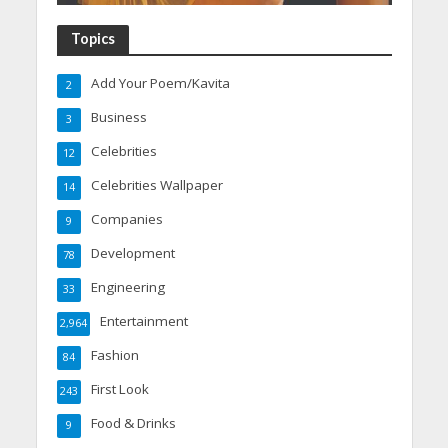
Topics
Add Your Poem/Kavita
2
Business
3
Celebrities
12
Celebrities Wallpaper
14
Companies
9
Development
78
Engineering
33
Entertainment
2,964
Fashion
84
First Look
243
Food & Drinks
9