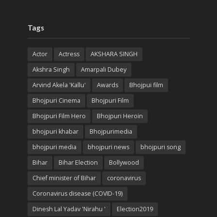
Tags
Actor
Actress
AKSHARA SINGH
Akshra Singh
Amarpali Dubey
Arvind Akela 'Kallu'
Awards
Bhojpui film
Bhojpuri Cinema
Bhojpuri Film
Bhojpuri Film Hero
Bhojpuri Heroin
bhojpuri khabar
Bhojpurimedia
bhojpuri media
bhojpuri news
bhojpuri song
Bihar
Bihar Election
Bollywood
Chief minister of Bihar
coronavirus
Coronavirus disease (COVID-19)
Dinesh Lal Yadav 'Nirahu '
Election2019