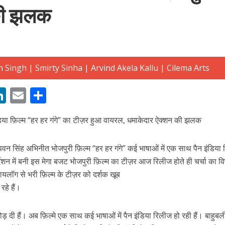
की झलक
बम गीत तोहरे के मांगिला जानु हुआ रिलीज, दर्शकों का मिल रहा भरपूर प्यार
M
Li
E
S
n
m
h
ंडिया फ़िल्म “हर हर गंगे” का टीज़र हुआ वायरल, धमाकेदार ऐक्शन की झलक
s
k
ai
ar
e
l
e
 पवन सिंह अभिनीत भोजपुरी फ़िल्म “हर हर गंगे” कई भाषाओं में एक साथ पैन इंडिया
dI
िर्देशन में बनी इस मेगा बजट भोजपुरी फ़िल्म का टीज़र आज रिलीज होते ही चर्चा का 
n
ायलॉग से भरी फ़िल्म के टीज़र को दर्शक खूब
r
रहे हैं।
ोजपुरी का नया धमाकेदार गाना जल्द, दुबई की खूबसूरत लोकेशन्स पर हो रही है शूटिंग
 तोड़ दी हैं। अब फ़िल्मे एक साथ कई भाषाओं में पैन इंडिया रिलीज हो रही हैं। बाहुबल