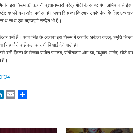
 रिलीज हुआ भोजपुरी गीत जिंदगी जियल छोड़ देहब, दर्शकों का मिल रहा भरपूर प्यार
िनीत इस फिल्म की कहानी प्रधानमंत्री नरेंद्र मोदी के स्वच्छ गंगा अभियान से इंस्पा
और कंटेंट काफी नया और अनोखा है। पवन सिंह का किरदार उनके फैंस के लिए एक सर
के साथ साथ एक महत्वपूर्ण सन्देश भी है।
वाईआर वर्मा हैं। पवन सिंह के अलावा इस फिल्म में अरविंद अकेला कल्लू, स्मृति सिन्ह
धा सिंह जैसे कई कलाकार भी दिखाई देने वाले हैं।
नर तले बनी फ़िल्म के लेखक राजेश पाण्डेय, संगीतकार ओम झा, मधुकर आनंद, छोटे ब
 हैं।
hZFO4
साथ 25 वर्षों का सफर, अब ‘ओम गोल्डन फ्यूचर मूवीज़’ के साथ नई पारी शुरू करेंगे प्रेमचंद्र झा
M
Li
E
S
n
m
h
s
k
ai
ar
e
l
e
dI