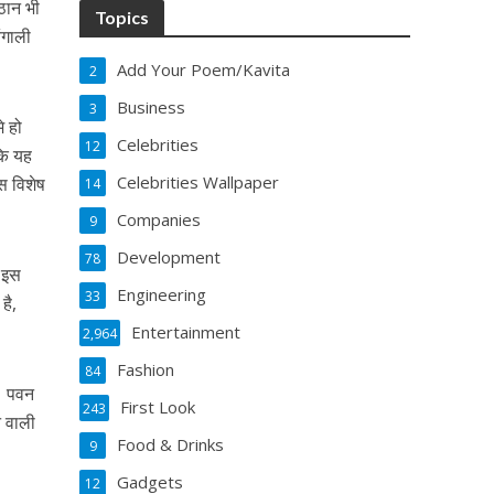
पठान भी
Topics
ंगाली
Add Your Poem/Kavita
2
Business
3
े हो
Celebrities
12
कि यह
Celebrities Wallpaper
स विशेष
14
Companies
9
Development
78
। इस
Engineering
33
है,
Entertainment
2,964
Fashion
84
ै। पवन
First Look
243
े वाली
Food & Drinks
9
Gadgets
12