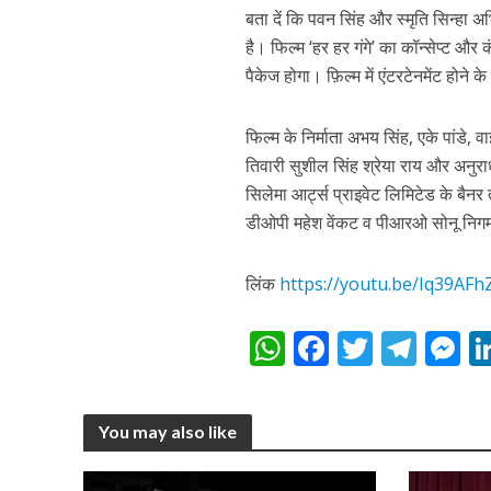
नेहा म्यूजिक वर्ल्ड पर
बता दें कि पवन सिंह और स्मृति सिन्हा अभ
है। फिल्म ‘हर हर गंगे’ का कॉन्सेप्ट 
पैकेज होगा। फ़िल्म में एंटरटेनमेंट होने 
फिल्म के निर्माता अभय सिंह, एके पांडे, 
तिवारी सुशील सिंह श्रेया राय और अनुरा
सिलेमा आर्ट्स प्राइवेट लिमिटेड के बै
डीओपी महेश वेंकट व पीआरओ सोनू निगम
लिंक
https://youtu.be/Iq39AF
साजिद नाडियाडवाला के 
W
F
T
T
h
ac
w
el
e
at
e
itt
e
s
You may also like
s
b
er
gr
e
A
o
a
n