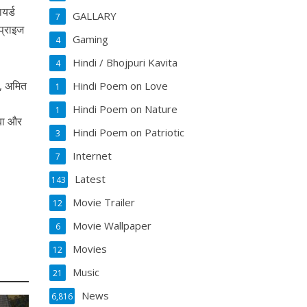
यर्ड
GALLARY
7
प्राइज
Gaming
4
Hindi / Bhojpuri Kavita
4
ा, अमित
Hindi Poem on Love
1
Hindi Poem on Nature
1
ाबा और
Hindi Poem on Patriotic
3
Internet
7
Latest
143
Movie Trailer
12
Movie Wallpaper
6
Movies
12
Music
21
News
6,816