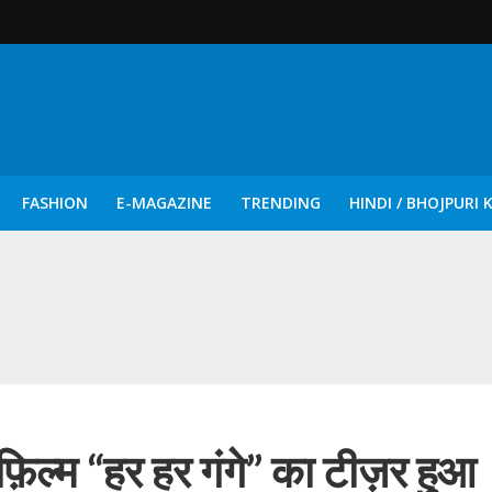
FASHION
E-MAGAZINE
TRENDING
HINDI / BHOJPURI 
दिन नुक्कड़ एवं रंगमंचीय नाटकों ने दिया सामाजिक सरोकारों का सशक्त संदेश
 फ़िल्म “हर हर गंगे” का टीज़र हुआ