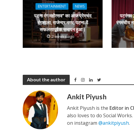
p
o
m
g
ENTERTAINMENT
NEWS
p
k
e
पटना रंग महोत्सव” का आज प्रेमचंद
पटरंगम 2
कुलदीप कुमार की “गौर
रंगशाला, राजेन्द्र नगर, पटना में
रंगमंचीय न
सफलतापूर्वक समापन हुआ।
2 weeks ago
About the author
‘शेल्टर होम’ के एक सीन 
Ankit Piyush
Ankit Piyush is the
Editor in C
also loves to do Social Works
on instagram
@ankitpiyush
.