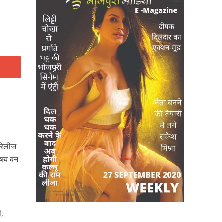
 रिलीज
विषय बन
ी,