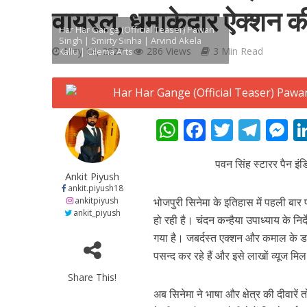
वायरल, धमाकेदार ऐक्शन 
Har Har Gange (Official Teaser) Pawan
Singh | Smirty Sinha | Arvind Akela
May 14, 2023
286 Views
3 Min Read
Kallu | Cilema Arts
शिवानी सिंह का नया बोल
W
F
T
T
h
ac
w
el
e
पवन सिंह स्टारर पैन इ
at
e
itt
e
s
Ankit Piyush
s
b
er
gr
e
ankit.piyush18
ankitpiyush
भोजपुरी सिनेमा के इतिहास में पहली बार
A
o
a
n
ankit_piyush
हो रही है। चंदन कन्हैया उपाध्याय के न
p
o
m
g
गया है। जबर्दस्त एक्शन और कमाल के ड
p
k
e
पसन्द कर रहे हैं और इसे लाखों व्यूज मिल 
Share This!
वर्ल्डवाइड रिकॉर्ड्स भ
अब सिनेमा ने भाषा और क्षेत्र की दीवारें