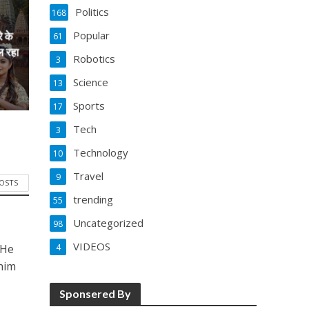
Politics
168
Popular
े के
61
ल रहा
Robotics
3
Science
13
Sports
17
Tech
3
Technology
10
Travel
9
POSTS
trending
55
Uncategorized
98
VIDEOS
4
 He
him
Sponsered By