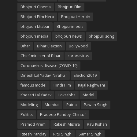
Bhojpuri Cinema
Bhojpuri Film
Bhojpuri Film Hero
Bhojpuri Heroin
bhojpuri khabar
Bhojpurimedia
bhojpuri media
bhojpuri news
bhojpuri song
Bihar
Bihar Election
Bollywood
Chief minister of Bihar
coronavirus
Coronavirus disease (COVID-19)
Dinesh Lal Yadav 'Nirahu '
Election2019
famous model
Hindi Film
Kajal Raghwani
Khesari Lal Yadav
Loksabha
Model
Modeling
Mumbai
Patna
Pawan Singh
Politics
Pradeep Pandey 'Chintu '
Pramod Premi
Rakesh Mishra
Ravi Kishan
Ritesh Panday
Ritu Singh
Samar Singh