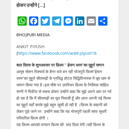
होकर उन्होंने […]
W
F
T
T
M
Li
E
S
h
ac
w
el
e
n
m
h
BHOJPURI MEDIA
at
e
itt
e
ss
k
ai
ar
s
b
er
gr
e
e
l
e
ANKIT PIYUSH
(
https://www.facebook.com/ankit.piyush18
A
o
a
n
dI
p
o
m
g
n
बाल दिवस के शुभअवसर पर फ़िल्म ” ईमान धरम”का मुहूर्त सम्पन
आयुष मोशन पिक्चर्स के बैनर तले बन रही भोजपुरी फिल्म”ईमान
p
k
er
धरम”का मुहूर्त सीतामढ़ी के प्रसिद्ध होटल सिद्धिविनायक में धूम धाम से
सम्पन किया गया है।इस मौके पर उपस्थिप फ़िल्म के निर्देशक साहिल
सन्नी ने मिडीया से रूबरू होकर उन्होंने कहा कि मुझे अपने आप पर गर्व
हो रहा है कि मैं सीतामढ़ी का मूल निवासी हूँ और आज अपनी नई फिल्म
का मुहूर्त यहाँ करके मुझे बहुत ख़ुशी हो रही है ।फ़िल्म के कहानी को
लेकर पूछे जाने पर उन्होंने कहा कि यह भोजपुरी पहली साफ सुथरी
परिवारिक फ़िल्म होगी ।
यह फ़िल्म आपको वागवन फ़िल्म की याद दिला देगी।वही फ़िल्म के