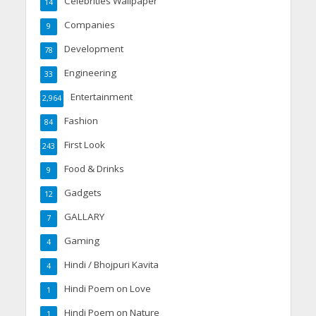
Celebrities Wallpaper
14
Companies
9
Development
78
Engineering
33
Entertainment
2,964
Fashion
84
First Look
243
Food & Drinks
9
Gadgets
12
GALLARY
7
Gaming
4
Hindi / Bhojpuri Kavita
4
Hindi Poem on Love
1
Hindi Poem on Nature
1