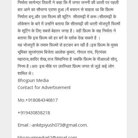
निर्माता सत्येन्द्र तिवारी ने कहा कि मैं जगत जननी की धरती पर पहली
बार आने का सौभाग्य प्राप्त हुआ।मैं बचपन से चाहता था कि फ़िल्म
निर्माता बनू और उस फिल्म की शूटिंग सीतामढ़ी में करू।सीतामढ़ी के
लोकेशन के बारे में उन्होंने बताया कि सीतामढ़ी की धरती भोजपुरी फिल्मों
के शूटिंग के लिए सबसे बेहतर जगह है। वही फ़िल्म के सह निर्माता ने
बताया कि इस फ़िल्म को हर बर्ग के दर्शक देख सकते है ।
यह भोजपुरी के तमाम फिल्मो से हटकर बन रही है।इस फ़िल्म के मुख्य
भूमिका सुरसंग्राम बिजेता आलोक कुमार, गोपाल राय, प्रियंका
महाराज,कादिर शेख,राज सिंघानिया है जबकि फ़िल्म के पीआरओ सोनू
निगम है।अतः इस मौके पर उपस्थित फ़िल्म जगत से जुड़े कई लोग
शामिल थे।
Bhojpuri Media
Contact for Advertisement
Mo.+918084346817
+919430858218
Email :-ankitpiyush073@gmail.com.
bhojpurimedia62@gmail.com