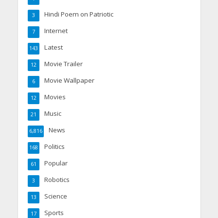
Hindi Poem on Patriotic
3
Internet
7
Latest
143
Movie Trailer
12
Movie Wallpaper
6
Movies
12
Music
21
News
6,816
Politics
168
Popular
61
Robotics
3
Science
13
Sports
17