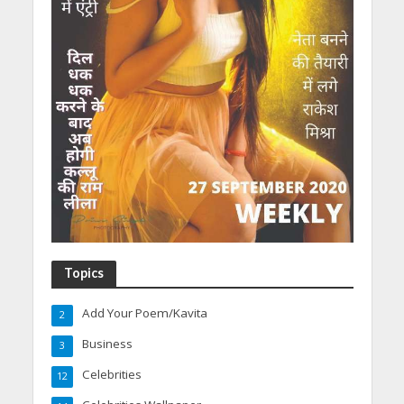
Topics
Add Your Poem/Kavita
2
Business
3
Celebrities
12