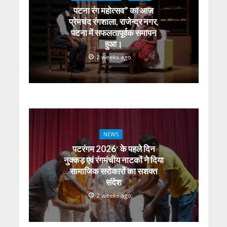
p
o
m
g
n
पटना रंग महोत्सव” का आज
p
k
er
प्रेमचंद रंगशाला, राजेन्द्र नगर,
पटना में सफलतापूर्वक समापन
हुआ।
2 weeks ago
NEWS
पटरंगम 2026′ के पहले दिन
नुक्कड़ एवं रंगमंचीय नाटकों ने दिया
सामाजिक सरोकारों का सशक्त
संदेश
2 weeks ago