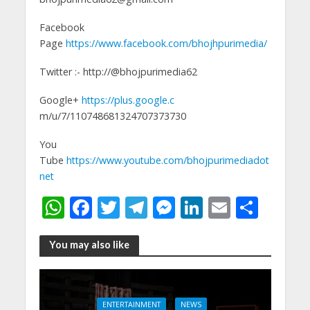
Facebook
Page
https://www.facebook.com/bhojhpurimedia/
Twitter :- http://@bhojpurimedia62
Google+
https://plus.google.c
m/u/7/110748681324707373730
You
Tube
https://www.youtube.com/bhojpurimediadot
net
W
F
T
T
M
Li
E
S
h
ac
w
el
e
n
m
h
at
e
itt
e
ss
k
ai
ar
You may also like
s
b
er
gr
e
e
l
e
A
o
a
n
dI
ENTERTAINMENT
NEWS