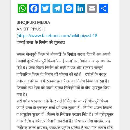
W
F
T
T
M
Li
E
S
h
ac
w
el
e
n
m
h
BHOJPURI MEDIA
at
e
itt
e
ss
k
ai
ar
ANKIT PIYUSH
s
b
er
gr
e
e
l
e
(
https://www.facebook.com/ankit.piyush18
A
o
a
n
dI
’जमाई राजा’ के निर्माण की शुरुआत
p
o
m
g
n
सफल भोजपुरी फिल्म ’ये मोहब्बतें’ के निर्माता अरुण तिवारी अब अपनी
p
k
er
आगामी दूसरी भोजपुरी फिल्म ’जमाई राजा’ का निर्माण कार्य प्रारम्भ कर
दिये हैं। उम्दा फिल्म निर्माण की कड़ी में एक और शानदार सम्पूर्ण
पारिवारिक फिल्म के निर्माण की घोषणा की गई है। दर्शकों के भरपूर
मनोरंजन को ध्यान में रखकर इस फिल्म का निर्माण किया जा रहा है।
जिसकी रूप रेखा की पहली झलक सिनेप्रेमियों के बीच प्रस्तुत किया
गया है।
श्री गणेश प्रडक्शन के बैनर तले निर्मित की जा रही भोजपुरी फिल्म
जमाई राजा के प्रस्तुत कर्ता धर्म राज शुक्ला हैं। निर्माता अरुण तिवारी
व आशुतोष शुक्ला हैं। फिल्म के निर्देशक प्रताप सिंह हैं। को प्रोड्यूसर
व कास्टिंग डायरेक्टर मिनाक्षी सक्सेना हैं। लेखक राजेश पाण्डेय, सह
निर्देशक कान्त करिश्मा, प्रबंधक सुनील धारिया हैं तथा गीत-संगीत छोटे