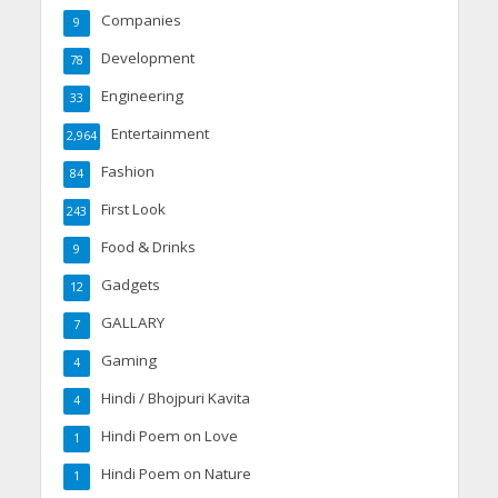
Companies
9
Development
78
Engineering
33
Entertainment
2,964
Fashion
84
First Look
243
Food & Drinks
9
Gadgets
12
GALLARY
7
Gaming
4
Hindi / Bhojpuri Kavita
4
Hindi Poem on Love
1
Hindi Poem on Nature
1