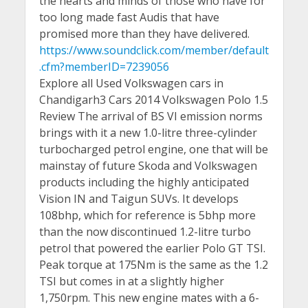
the hearts and minds of those who have for
too long made fast Audis that have
promised more than they have delivered.
https://www.soundclick.com/member/default
.cfm?memberID=7239056
Explore all Used Volkswagen cars in
Chandigarh3 Cars 2014 Volkswagen Polo 1.5
Review The arrival of BS VI emission norms
brings with it a new 1.0-litre three-cylinder
turbocharged petrol engine, one that will be
mainstay of future Skoda and Volkswagen
products including the highly anticipated
Vision IN and Taigun SUVs. It develops
108bhp, which for reference is 5bhp more
than the now discontinued 1.2-litre turbo
petrol that powered the earlier Polo GT TSI.
Peak torque at 175Nm is the same as the 1.2
TSI but comes in at a slightly higher
1,750rpm. This new engine mates with a 6-