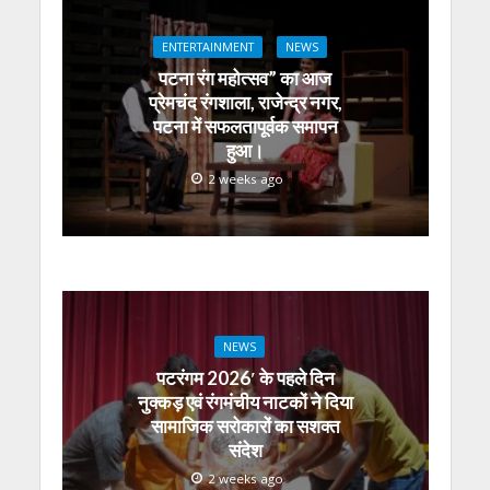
p
k
er
ENTERTAINMENT
NEWS
पटना रंग महोत्सव” का आज
प्रेमचंद रंगशाला, राजेन्द्र नगर,
पटना में सफलतापूर्वक समापन
हुआ।
2 weeks ago
NEWS
पटरंगम 2026′ के पहले दिन
नुक्कड़ एवं रंगमंचीय नाटकों ने दिया
सामाजिक सरोकारों का सशक्त
संदेश
2 weeks ago