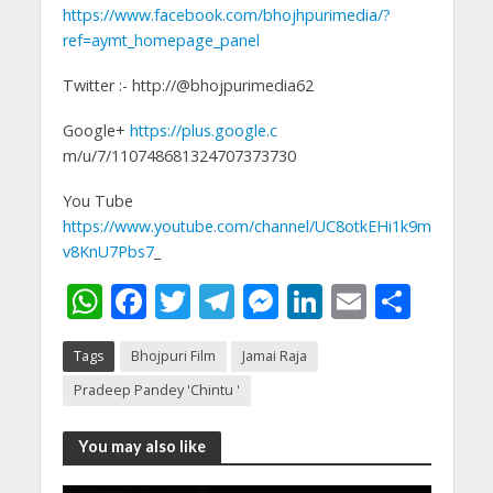
https://www.facebook.com/bhojhpurimedia/?
ref=aymt_homepage_panel
Twitter :- http://@bhojpurimedia62
Google+
https://plus.google.c
m/u/7/110748681324707373730
You Tube
https://www.youtube.com/channel/UC8otkEHi1k9m
v8KnU7Pbs7
_
W
F
T
T
M
Li
E
S
h
ac
w
el
e
n
m
h
Tags
Bhojpuri Film
Jamai Raja
at
e
itt
e
ss
k
ai
ar
Pradeep Pandey 'Chintu '
s
b
er
gr
e
e
l
e
A
o
a
n
dI
You may also like
p
o
m
g
n