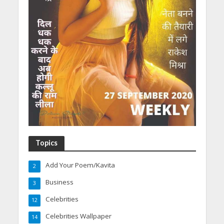
Topics
Add Your Poem/Kavita
2
Business
3
Celebrities
12
Celebrities Wallpaper
14