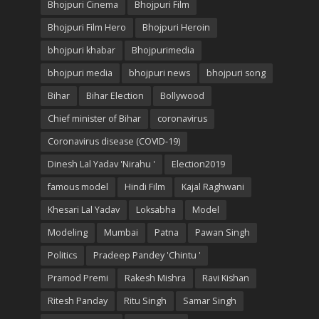
Bhojpuri Cinema
Bhojpuri Film
Bhojpuri Film Hero
Bhojpuri Heroin
bhojpuri khabar
Bhojpurimedia
bhojpuri media
bhojpuri news
bhojpuri song
Bihar
Bihar Election
Bollywood
Chief minister of Bihar
coronavirus
Coronavirus disease (COVID-19)
Dinesh Lal Yadav 'Nirahu '
Election2019
famous model
Hindi Film
Kajal Raghwani
Khesari Lal Yadav
Loksabha
Model
Modeling
Mumbai
Patna
Pawan Singh
Politics
Pradeep Pandey 'Chintu '
Pramod Premi
Rakesh Mishra
Ravi Kishan
Ritesh Panday
Ritu Singh
Samar Singh