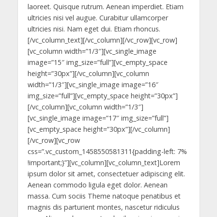
laoreet. Quisque rutrum. Aenean imperdiet. Etiam
ultricies nisi vel augue. Curabitur ullamcorper
ultricies nisi. Nam eget dui. Etiam rhoncus.
[/vc_column_text][/vc_column][/vc_row][vc_row]
[vc_column width=”1/3″][vc_single_image
image=”15″ img_size=”full”][vc_empty_space
height=”30px”][/vc_column][vc_column
width=”1/3″][vc_single_image image=”16″
img_size=”full”][vc_empty_space height=”30px”]
[/vc_column][vc_column width=”1/3″]
[vc_single_image image=”17″ img_size=”full”]
[vc_empty_space height=”30px”][/vc_column]
[/vc_row][vc_row
css=”.vc_custom_1458550581311{padding-left: 7%
!important;}”][vc_column][vc_column_text]Lorem
ipsum dolor sit amet, consectetuer adipiscing elit.
Aenean commodo ligula eget dolor. Aenean
massa. Cum sociis Theme natoque penatibus et
magnis dis parturient montes, nascetur ridiculus