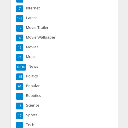
Internet
7
Latest
143
Movie Trailer
12
Movie Wallpaper
6
Movies
12
Music
21
News
6,816
Politics
168
Popular
61
Robotics
3
Science
13
Sports
17
Tech
3