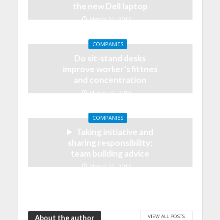
the new Dell laptop
March 21, 2016
COMPANIES
Do sit-stand desks
improve worker’s fittnes
and concentration
March 21, 2016
COMPANIES
Taking initiative and
sharing responsibility;
team building advice
March 21, 2016
VIEW ALL POSTS
About the author