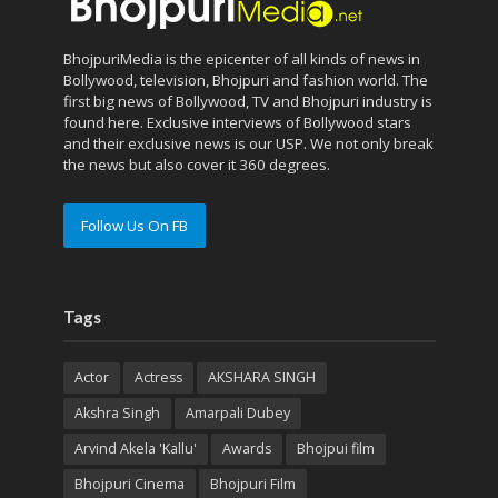
BhojpuriMedia is the epicenter of all kinds of news in
Bollywood, television, Bhojpuri and fashion world. The
first big news of Bollywood, TV and Bhojpuri industry is
found here. Exclusive interviews of Bollywood stars
and their exclusive news is our USP. We not only break
the news but also cover it 360 degrees.
Follow Us On FB
Tags
Actor
Actress
AKSHARA SINGH
Akshra Singh
Amarpali Dubey
Arvind Akela 'Kallu'
Awards
Bhojpui film
Bhojpuri Cinema
Bhojpuri Film