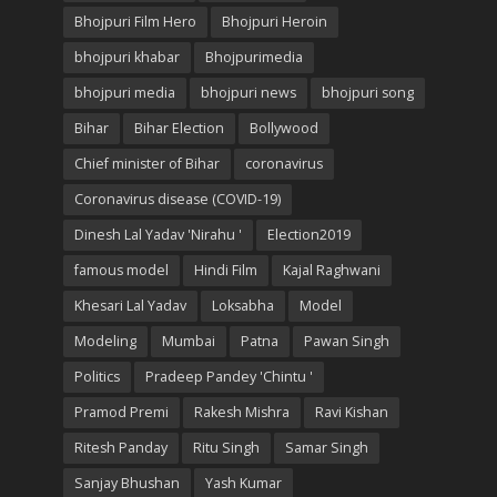
Bhojpuri Film Hero
Bhojpuri Heroin
bhojpuri khabar
Bhojpurimedia
bhojpuri media
bhojpuri news
bhojpuri song
Bihar
Bihar Election
Bollywood
Chief minister of Bihar
coronavirus
Coronavirus disease (COVID-19)
Dinesh Lal Yadav 'Nirahu '
Election2019
famous model
Hindi Film
Kajal Raghwani
Khesari Lal Yadav
Loksabha
Model
Modeling
Mumbai
Patna
Pawan Singh
Politics
Pradeep Pandey 'Chintu '
Pramod Premi
Rakesh Mishra
Ravi Kishan
Ritesh Panday
Ritu Singh
Samar Singh
Sanjay Bhushan
Yash Kumar