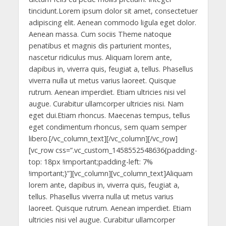
p
k
er
tincidunt.Lorem ipsum dolor sit amet, consectetuer
adipiscing elit. Aenean commodo ligula eget dolor.
Aenean massa. Cum sociis Theme natoque
penatibus et magnis dis parturient montes,
nascetur ridiculus mus. Aliquam lorem ante,
dapibus in, viverra quis, feugiat a, tellus. Phasellus
viverra nulla ut metus varius laoreet. Quisque
rutrum. Aenean imperdiet. Etiam ultricies nisi vel
augue. Curabitur ullamcorper ultricies nisi. Nam
eget dui.Etiam rhoncus. Maecenas tempus, tellus
eget condimentum rhoncus, sem quam semper
libero.[/vc_column_text][/vc_column][/vc_row]
[vc_row css=”.vc_custom_1458552548636{padding-
top: 18px !important;padding-left: 7%
!important;}”][vc_column][vc_column_text]Aliquam
lorem ante, dapibus in, viverra quis, feugiat a,
tellus. Phasellus viverra nulla ut metus varius
laoreet. Quisque rutrum. Aenean imperdiet. Etiam
ultricies nisi vel augue. Curabitur ullamcorper