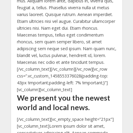
mus. Aliquam lorem ante, dapibus in, viverra quis,
feugiat a, tellus. Phasellus viverra nulla ut metus
varius laoreet. Quisque rutrum. Aenean imperdiet.
Etiam ultricies nisi vel augue. Curabitur ullamcorper
ultricies nisi. Nam eget dui. Etiam rhoncus.
Maecenas tempus, tellus eget condimentum
rhoncus, sem quam semper libero, sit amet
adipiscing sem neque sed ipsum. Nam quam nunc,
blandit vel, luctus pulvinar, hendrerit id, lorem.
Maecenas nec odio et ante tincidunt tempus.
[/vc_column_text][/vc_column][/vc_row][vc_row
css=”.vc_custom_1458553376028{padding-top:
43px !important;padding-left: 7% !important;}”]
[vc_column][vc_column_text]
We present you the newest
world and local news.
[/vc_column_text][vc_empty_space height=”21px”]
[vc_column_text]Lorem ipsum dolor sit amet,
consectetuer adipiscing elit. Aenean commodo