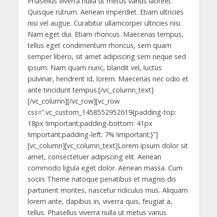
Phasellus viverra nulla ut metus varius laoreet.
Quisque rutrum. Aenean imperdiet. Etiam ultricies
nisi vel augue. Curabitur ullamcorper ultricies nisi.
Nam eget dui. Etiam rhoncus. Maecenas tempus,
tellus eget condimentum rhoncus, sem quam
semper libero, sit amet adipiscing sem neque sed
ipsum. Nam quam nunc, blandit vel, luctus
pulvinar, hendrerit id, lorem. Maecenas nec odio et
ante tincidunt tempus.[/vc_column_text]
[/vc_column][/vc_row][vc_row
css=”.vc_custom_1458552952619{padding-top:
18px !important;padding-bottom: 41px
!important;padding-left: 7% !important;}”]
[vc_column][vc_column_text]Lorem ipsum dolor sit
amet, consectetuer adipiscing elit. Aenean
commodo ligula eget dolor. Aenean massa. Cum
sociis Theme natoque penatibus et magnis dis
parturient montes, nascetur ridiculus mus. Aliquam
lorem ante, dapibus in, viverra quis, feugiat a,
tellus. Phasellus viverra nulla ut metus varius