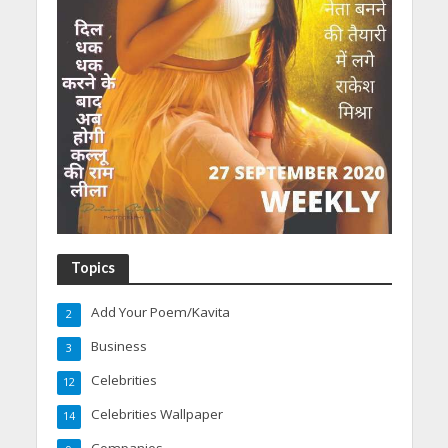
Topics
Add Your Poem/Kavita
2
Business
3
Celebrities
12
Celebrities Wallpaper
14
Companies