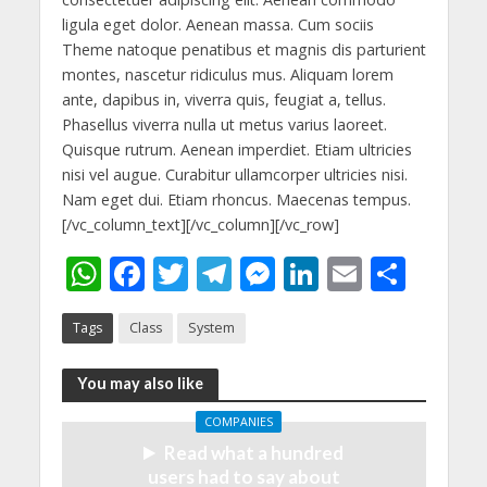
ligula eget dolor. Aenean massa. Cum sociis
Theme natoque penatibus et magnis dis parturient
montes, nascetur ridiculus mus. Aliquam lorem
ante, dapibus in, viverra quis, feugiat a, tellus.
Phasellus viverra nulla ut metus varius laoreet.
Quisque rutrum. Aenean imperdiet. Etiam ultricies
nisi vel augue. Curabitur ullamcorper ultricies nisi.
Nam eget dui. Etiam rhoncus. Maecenas tempus.
[/vc_column_text][/vc_column][/vc_row]
W
F
T
T
M
Li
E
S
h
ac
w
el
e
n
m
h
Tags
Class
System
at
e
itt
e
ss
k
ai
ar
s
b
er
gr
e
e
l
e
You may also like
A
o
a
n
dI
COMPANIES
p
o
m
g
n
Read what a hundred
p
k
er
users had to say about