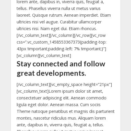
lorem ante, dapibus in, viverra quis, feugiat a,
tellus. Phasellus viverra nulla ut metus varius
laoreet. Quisque rutrum. Aenean imperdiet. Etiam
ultricies nisi vel augue. Curabitur ullamcorper
ultricies nisi. Nam eget dui. Etiam rhoncus.
[/vc_column_text][/vc_column][/vc_row][vc_row
css=”.vc_custom_1458553367373{padding-top:
43px !important;padding-left: 7% !important;}”]
[vc_column][vc_column_text]
Stay connected and follow
great developments.
[/vc_column_text][vc_empty_space height=”21px”]
[vc_column_text]Lorem ipsum dolor sit amet,
consectetuer adipiscing elit. Aenean commodo
ligula eget dolor. Aenean massa. Cum sociis
Theme natoque penatibus et magnis dis parturient
montes, nascetur ridiculus mus. Aliquam lorem
ante, dapibus in, viverra quis, feugiat a, tellus.