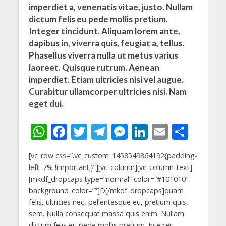
imperdiet a, venenatis vitae, justo. Nullam
dictum felis eu pede mollis pretium.
Integer tincidunt. Aliquam lorem ante,
dapibus in, viverra quis, feugiat a, tellus.
Phasellus viverra nulla ut metus varius
laoreet. Quisque rutrum. Aenean
imperdiet. Etiam ultricies nisi vel augue.
Curabitur ullamcorper ultricies nisi. Nam
eget dui.
W
F
T
T
M
Li
E
S
h
ac
w
el
e
n
m
h
[vc_row css=”.vc_custom_1458549864192{padding-
at
e
itt
e
ss
k
ai
ar
left: 7% !important;}”][vc_column][vc_column_text]
s
b
er
gr
e
e
l
e
[mkdf_dropcaps type=”normal” color=”#101010″
A
o
a
n
dI
background_color=””]D[/mkdf_dropcaps]quam
felis, ultricies nec, pellentesque eu, pretium quis,
p
o
m
g
n
sem. Nulla consequat massa quis enim. Nullam
dictum felis eu pede mollis pretium. Integer