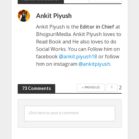
Ankit Piyush
Ankit Piyush is the
Editor in Chief
at
BhojpuriMedia. Ankit Piyush loves to
Read Book and He also loves to do
Social Works. You can Follow him on
facebook
@ankit.piyush18
or follow
him on instagram
@ankitpiyush
.
2
« PREVIOUS
1
73 Comments
Click here to post a comment