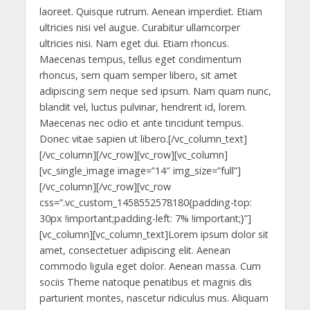
laoreet. Quisque rutrum. Aenean imperdiet. Etiam
ultricies nisi vel augue. Curabitur ullamcorper
ultricies nisi. Nam eget dui. Etiam rhoncus.
Maecenas tempus, tellus eget condimentum
rhoncus, sem quam semper libero, sit amet
adipiscing sem neque sed ipsum. Nam quam nunc,
blandit vel, luctus pulvinar, hendrerit id, lorem.
Maecenas nec odio et ante tincidunt tempus.
Donec vitae sapien ut libero.[/vc_column_text]
[/vc_column][/vc_row][vc_row][vc_column]
[vc_single_image image=”14″ img_size=”full”]
[/vc_column][/vc_row][vc_row
css=”.vc_custom_1458552578180{padding-top:
30px !important;padding-left: 7% !important;}”]
[vc_column][vc_column_text]Lorem ipsum dolor sit
amet, consectetuer adipiscing elit. Aenean
commodo ligula eget dolor. Aenean massa. Cum
sociis Theme natoque penatibus et magnis dis
parturient montes, nascetur ridiculus mus. Aliquam