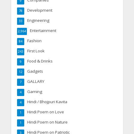
9
Development
78
Engineering
33
Entertainment
2,964
Fashion
84
First Look
243
Food & Drinks
9
Gadgets
12
GALLARY
7
Gaming
4
Hindi / Bhojpuri Kavita
4
Hindi Poem on Love
1
Hindi Poem on Nature
1
Hindi Poem on Patriotic
3