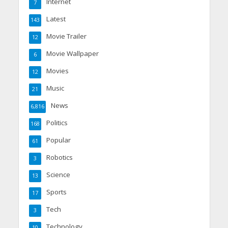
Internet
7
Latest
143
Movie Trailer
12
Movie Wallpaper
6
Movies
12
Music
21
News
6,816
Politics
168
Popular
61
Robotics
3
Science
13
Sports
17
Tech
3
Technology
10