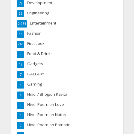
Development
78
Engineering
33
Entertainment
2,964
Fashion
84
First Look
243
Food & Drinks
9
Gadgets
12
GALLARY
7
Gaming
4
Hindi / Bhojpuri Kavita
4
Hindi Poem on Love
1
Hindi Poem on Nature
1
Hindi Poem on Patriotic
3