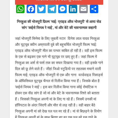
W
F
T
T
M
Li
E
S
h
ac
w
el
e
n
m
h
निरहुआ की भोजपुरी फ़िल्म ‘माई: प्राइड ऑफ भोजपुरी’ से आया सेड
at
e
itt
e
ss
k
ai
ar
सांग ‘कईसे जियब रे माई’, मां और बेटे की भावनात्मक कहानी
s
b
er
gr
e
e
l
e
जहां भोजपुरी सिनेमा के लिए जुबली स्टार दिनेश लाल यादव निरहुआ
A
o
a
n
dI
और यूट्यूब क्वीन अम्रपाली दुबे की बहुचर्चित भोजपुरी फिल्म ‘माई:
p
o
m
g
n
प्राइड ऑफ भोजपुरी’ मील का पत्थर साबित हो रही है। वही इस फिल्म
p
k
er
के एक से बढ़कर एक गाने भी यूट्यूब पर छाए हुए हैं। जहां फिल्म में
निरहुआ का अर्श से फर्श तक का सफर दिखाया गया है। वही इसके गाने
दिल को छू लेने वाले हैं। जीहां जिओ स्टूडियो पर तहलका मचाने वाली
फिल्म माई: प्राइड ऑफ भोजपुरी से एक और गाना वर्ल्डवाइड रिकार्ड्स
के ऑफिसियल यूट्यूब चैनल से रिलीज किया गया हैं। जिसके बोल है
‘कईसे जियब रे माई’। इस बार रिलीज किया गाना कोई रोमांटिक न
होकर एक सैड सांग है जो मां और बेटे के भावनात्मक रिश्ते को बताता
हैं। जिसको निरहुआ अपनी मां के लिए गा रहे हैं। जिसमें उनकी मां
हॉस्पिटल के अंदर जिंदगी और मौत से लड़ रही है। वही बाहर बैठे
निरहुआ अपनी मां को देख पल पल मर रहे हैं। मां से बिछड़ने के वियोग
में निरहुआ अपनी मां के साथ बिताए हुए हर एक पल को इस गाने के