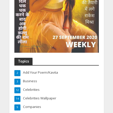
Topics
Add Your Poem/Kavita
2
Business
3
Celebrities
12
Celebrities Wallpaper
14
Companies
9