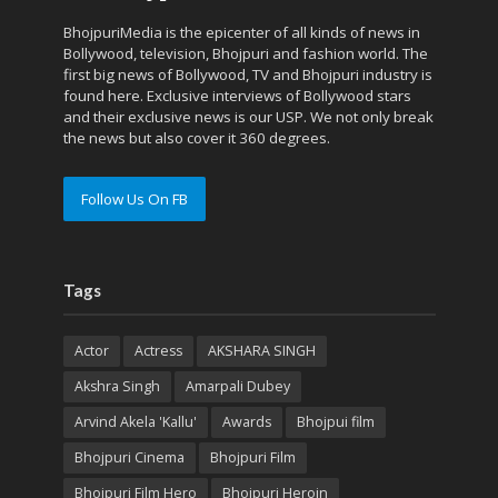
BhojpuriMedia is the epicenter of all kinds of news in
Bollywood, television, Bhojpuri and fashion world. The
first big news of Bollywood, TV and Bhojpuri industry is
found here. Exclusive interviews of Bollywood stars
and their exclusive news is our USP. We not only break
the news but also cover it 360 degrees.
Follow Us On FB
Tags
Actor
Actress
AKSHARA SINGH
Akshra Singh
Amarpali Dubey
Arvind Akela 'Kallu'
Awards
Bhojpui film
Bhojpuri Cinema
Bhojpuri Film
Bhojpuri Film Hero
Bhojpuri Heroin