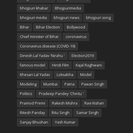
bhojpuri khabar
Bhojpurimedia
bhojpuri media
bhojpuri news
bhojpuri song
Bihar
Bihar Election
Bollywood
Chief minister of Bihar
coronavirus
Coronavirus disease (COVID-19)
Dinesh Lal Yadav 'Nirahu '
Election2019
famous model
Hindi Film
Kajal Raghwani
Khesari Lal Yadav
Loksabha
Model
Modeling
Mumbai
Patna
Pawan Singh
Politics
Pradeep Pandey 'Chintu '
Pramod Premi
Rakesh Mishra
Ravi Kishan
Ritesh Panday
Ritu Singh
Samar Singh
Sanjay Bhushan
Yash Kumar