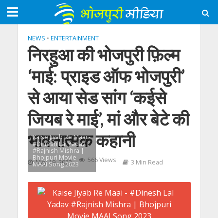
NEWS
•
ENTERTAINMENT
निरहुआ की भोजपुरी फ़िल्म
‘माई: प्राइड ऑफ भोजपुरी’
से आया सेड सांग ‘कईसे
जियब रे माई’, मां और बेटे की
भावनात्मक कहानी
Kaise Jiyab Re Maai -
#Dinesh Lal Yadav
#Rajnish Mishra |
Bhojpuri Movie
566 Views
May 19, 2023
3 Min Read
MAAI Song 2023