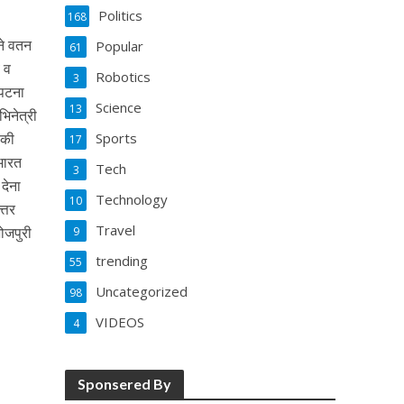
Politics
168
ने वतन
Popular
61
 व
Robotics
3
 पटना
Science
13
िनेत्री
 की
Sports
17
 भारत
Tech
3
देना
Technology
10
्तर
Travel
ोजपुरी
9
trending
55
Uncategorized
98
VIDEOS
4
Sponsered By