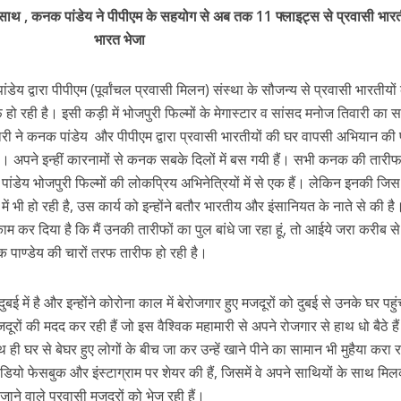
n
m
h
 रिलीज हुआ भोजपुरी गीत जिंदगी जियल छोड़ देहब, दर्शकों का मिल रहा भरपूर प्यार
ाथ , कनक पांडेय ने पीपीएम के सहयोग से अब तक 11 फ्लाइट्स से प्रवासी भारत
s
k
ai
ar
भारत भेजा
e
l
e
dI
ेय द्वारा पीपीएम (पूर्वांचल प्रवासी मिलन) संस्था के सौजन्य से प्रवासी भारतीयों
n
ो रही है। इसी कड़ी में भोजपुरी फिल्मों के मेगास्टार व सांसद मनोज तिवारी का
r
ी ने कनक पांडेय और पीपीएम द्वारा प्रवासी भारतीयों की घर वापसी अभियान की 
 है। अपने इन्हीं कारनामों से कनक सबके दिलों में बस गयी हैं। सभी कनक की तार
पांडेय भोजपुरी फिल्मों की लोकप्रिय अभिनेत्रियों में से एक हैं। लेकिन इनकी जिस
ं में भी हो रही है, उस कार्य को इन्होंने बतौर भारतीय और इंसानियत के नाते से की 
म कर दिया है कि मैं उनकी तारीफों का पुल बांधे जा रहा हूं, तो आईये जरा करीब से 
साथ 25 वर्षों का सफर, अब ‘ओम गोल्डन फ्यूचर मूवीज़’ के साथ नई पारी शुरू करेंगे प्रेमचंद्र झा
 पाण्डेय की चारों तरफ तारीफ हो रही है।
 में है और इन्होंने कोरोना काल में बेरोजगार हुए मजदूरों को दुबई से उनके घर पहुं
रों की मदद कर रही हैं जो इस वैश्विक महामारी से अपने रोजगार से हाथ धो बैठे है
ही घर से बेघर हुए लोगों के बीच जा कर उन्हें खाने पीने का सामान भी मुहैया करा र
डियो फेसबुक और इंस्टाग्राम पर शेयर की हैं, जिसमें वे अपने साथियों के साथ मि
ं जाने वाले प्रवासी मजदूरों को भेज रही हैं।