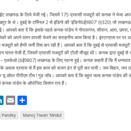
फलाईट लखनऊ के लिये भेजी गई। जिसमें 175 प्रवासी मजदूरों को कनक ने भेजा अप
ी शंकर की प्रेम कहानी” ने मचाया धमाल
रखपुर के थे। दुबई के टर्मिनल 2 से इंडिगो की ‘इंडिगो6ई9807’ (ए320) जो लखनऊ
ई। आपको बता दें कि इसके पहले कनक पांडेय ने गोपालगंज, सीवान, आरा, छपरा,
िकों को अपने वतन वापसी भेजने का सराहनीय काम किया है। इंस्टाग्राम पर पर अभ
ासी मजदूरों को हैप्पी जर्नी विश कर रही हैं। आपको बता दें कि दुबई से प्रवासी मजदूरों
न भारत भेजी हैं, जिसमें प्रवासी मजदूरों की टोली मौजूद थी। कनक द्वारा दुबई से
सबी – एलकेओ (6ई9807) लखनऊ के लिए रवाना हुई। कनक कहती हैं कि मैं धन्यवाद 
िनके अथक प्रयास से मैं इस काम को सजग ढंग से पूरी कर पायी। जय बिहार, जय उत
 यू ऑवर पीपीएम टीम ! गुड जॉब। आपको बता दें कि बहुत जल्द कनक पांडेय की भ
समें कनक पांडेय के ऑपोजिट किशन राय हैं।
ने तोड़ दिया दिव्या त्यागी का सब्र, कैमरा बंद होने के बाद भी नहीं थमे आंसू
M
Li
E
S
n
m
h
k Pandey
Manoj Tiwari 'Mridul
s
k
ai
ar
e
l
e