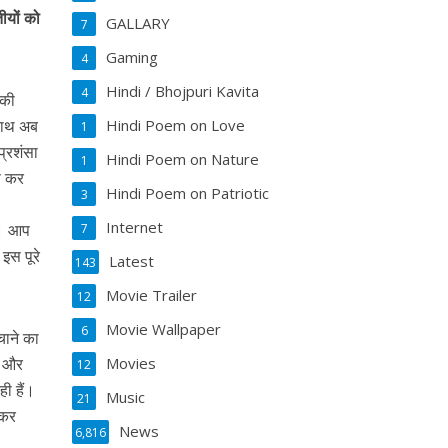
ीयों को
GALLARY
7
Gaming
4
Hindi / Bhojpuri Kavita
4
 की
 साथ अब
Hindi Poem on Love
1
प्रशंसा
Hindi Poem on Nature
1
ीफ कर
Hindi Poem on Patriotic
3
Internet
है। आप
7
इस पूरे
Latest
143
Movie Trailer
12
Movie Wallpaper
6
चाने का
ं और
Movies
12
ही हैं।
Music
21
लकर
News
6,816