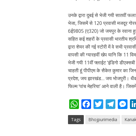
उनके द्वारा दुबई से भेजी गयी सातवीं 
कुलदीप कुमार की “गौर
भेजा, जिसमें से 120 प्रवासी मजदूर गो
6ई9805 (ए320) जो जयपुर के रवाना हु
सहित कई शहरों के प्रवासी भारतीय श्रम
द्वारा शेयर की गई स्टोरी में वे सभी प्रव
वापसी की ग्यारहवीं खेप यानि कि 11 विमा
भेजी गयी 11वीं फ्लाईट ‘इंडिगो डीएक्
चाहती हूं पीपीएम के सैकेत कुमार का ज
प्रदेश, जय झारखंड… जय भोजपुरी। थैंक
फिल्म ‘पांच मेहरिया’ आने वाली है। जि
‘शेल्टर होम’ के एक सीन 
W
F
T
T
h
ac
w
el
e
Tags
Bhojpurimedia
Kana
at
e
itt
e
s
s
b
er
gr
e