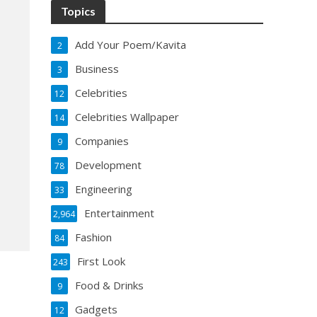
Topics
Add Your Poem/Kavita
2
Business
3
Celebrities
12
Celebrities Wallpaper
14
Companies
9
Development
78
Engineering
33
Entertainment
2,964
Fashion
84
First Look
243
Food & Drinks
9
Gadgets
12