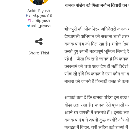
h
ac
w
el
e
नेहा म्यूजिक वर्ल्ड पर
कनक पांडेय को मिला मनोज तिवारी का स
at
e
itt
e
s
Ankit Piyush
s
b
er
gr
e
ankit.piyush18
ankitpiyush
A
o
a
n
ankit_piyush
भोजपुरी की लोकप्रिय अभिनेत्री कनक पांड
p
o
m
g
देशवापसी अभियान की सरहना चारों तरफ ह
p
k
e
कनक पांडेय को मिल रहा है। मनोज तिवार
करते हुए अपनी महत्वपूर्ण भूमिका निभाई
Share This!
रहे हैं। जैसा कि सभी जानते हैं कि कनक 
कारनामें की चर्चा आज देश ही नहीं विदेशो
सोंच रहे होंगे कि कनक ने ऐसा कौन सा का
साजिद नाडियाडवाला के 
माजरा को जानते हैं जिसकी वजह से कनक
आपको बता दें कि कनक पांडेय इस वक्त दुबई
बीड़ा उठा रखा है। कनक ऐसे प्रवासी मजदू
अपने घर वापसी में असमर्थ हैं। इसके साथ 
कनक पांडेय ने अपनी कुछ तस्वीरें और वी
फ्लाइट में बिहार, यूपी सहित कई राज्यों मे