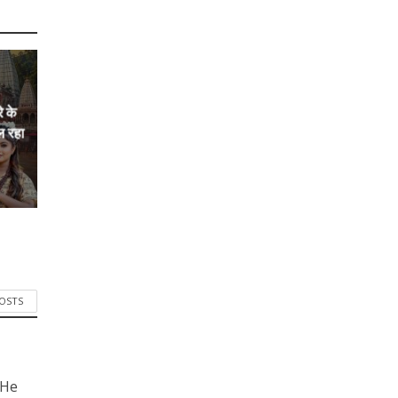
े के
ल रहा
POSTS
 He