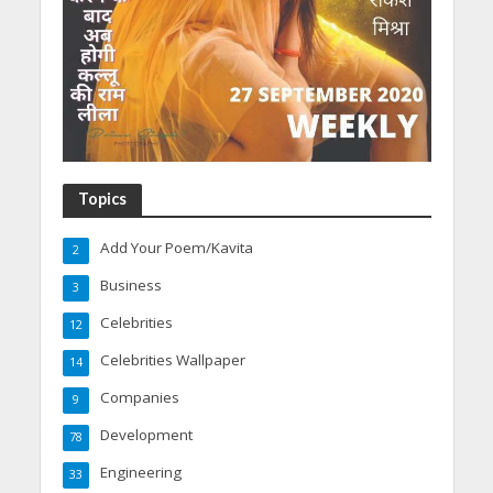
Topics
Add Your Poem/Kavita
2
Business
3
Celebrities
12
Celebrities Wallpaper
14
Companies
9
Development
78
Engineering
33