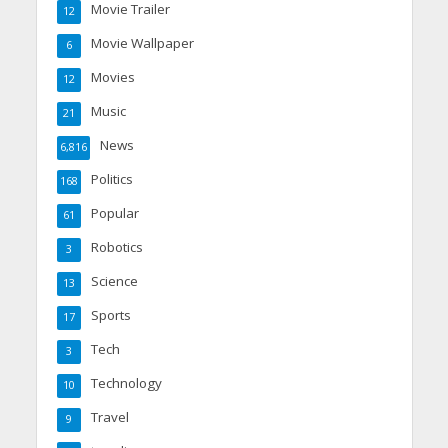
Movie Trailer
12
Movie Wallpaper
6
Movies
12
Music
21
News
6,816
Politics
168
Popular
61
Robotics
3
Science
13
Sports
17
Tech
3
Technology
10
Travel
9