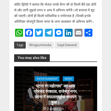
संदीप द्विवेदी ने बताया कि सेजल उनके बैनर की दो फिल्में बँधें एक डोरी
से और लागी तुझसे लगन व अन्य में अभिनय करेंगी।जो बनारस में शूट
की जाएगी।दोनों ही फिल्में पारिवारिक व मनोरंजक हैं।जिसमें इनके
अतिरिक्त भोजपुरी फ़िल्म जगत के अन्य कलाकार भी अभिनय करेंगे।
W
F
T
T
M
Li
E
S
h
ac
w
el
e
n
m
h
Tags
Bhojpurimedia
Sejal Dwivedi
at
e
itt
e
ss
k
ai
ar
s
b
er
gr
e
e
l
e
You may also like
A
o
a
n
dI
p
o
m
g
n
p
k
er
ENTERTAINMENT
NEWS
पटना रंग महोत्सव” का आज
प्रेमचंद रंगशाला, राजेन्द्र नगर,
पटना में सफलतापूर्वक समापन
हुआ।
2 weeks ago