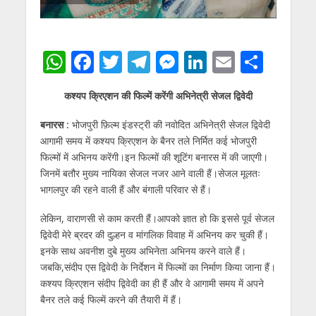
W
F
T
T
M
Li
E
S
h
ac
w
el
e
n
m
h
कश्यप क्रिएशन की फिल्में करेंगी अभिनेत्री सेजल द्विवेदी
at
e
itt
e
ss
k
ai
ar
s
b
er
gr
e
e
l
e
बनारस :
भोजपुरी फ़िल्म इंडस्ट्री की नवोदित अभिनेत्री सेजल द्विवेदी
आगामी समय में कश्यप क्रिएशन के बैनर तले निर्मित कई भोजपुरी
A
o
a
n
dI
फिल्मों में अभिनय करेंगी।इन फिल्मों की शूटिंग बनारस में की जाएगी।
p
o
m
g
n
जिनमें बतौर मुख्य नायिका सेजल नजर आने वाली हैं।सेजल मूलतः
p
k
er
भागलपुर की रहने वाली हैं और बंगाली परिवार से हैं।
लेकिन, वाराणसी से काम करती हैं।आपको ज्ञात हो कि इससे पूर्व सेजल
द्विवेदी मेरे ब्रदर की दुल्हन व मांगलिक विवाह में अभिनय कर चुकी हैं।
इनके साथ अवनीश दुबे मुख्य अभिनेता अभिनय करने वाले हैं।
जबकि,संदीप एस द्विवेदी के निर्देशन में फिल्मों का निर्माण किया जाना हैं।
कश्यप क्रिएशन संदीप द्विवेदी का ही हैं और वे आगामी समय में अपने
बैनर तले कई फिल्में करने की तैयारी में हैं।