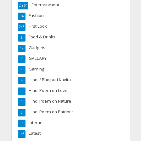
Entertainment
2,964
Fashion
84
First Look
243
Food & Drinks
9
Gadgets
12
GALLARY
7
Gaming
4
Hindi / Bhojpuri Kavita
4
Hindi Poem on Love
1
Hindi Poem on Nature
1
Hindi Poem on Patriotic
3
Internet
7
Latest
143