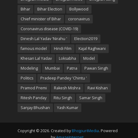
Bihar
Bihar Election
Bollywood
Chief minister of Bihar
coronavirus
Coronavirus disease (COVID-19)
Dinesh Lal Yadav 'Nirahu '
Election2019
famous model
Hindi Film
Kajal Raghwani
Khesari Lal Yadav
Loksabha
Model
Modeling
Mumbai
Patna
Pawan Singh
Politics
Pradeep Pandey 'Chintu '
Pramod Premi
Rakesh Mishra
Ravi Kishan
Ritesh Panday
Ritu Singh
Samar Singh
Sanjay Bhushan
Yash Kumar
Copyright © 2026. Created by
BhojpuriMedia
. Powered
by
AmazeInternet
.