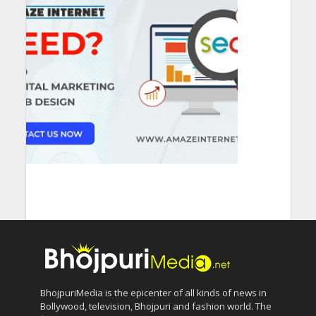
BhojpuriMedia is the epicenter of all kinds of news in
Bollywood, television, Bhojpuri and fashion world. The