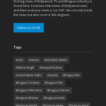
first big news of Bollywood, TV and Bhojpuri industry is
found here. Exclusive interviews of Bollywood stars
and their exclusive news is our USP. We not only break
the news but also cover it 360 degrees.
Follow Us On FB
Tags
Actor
Actress
AKSHARA SINGH
Akshra Singh
Amarpali Dubey
Arvind Akela 'Kallu'
Awards
Bhojpui film
Bhojpuri Cinema
Bhojpuri Film
Bhojpuri Film Hero
Bhojpuri Heroin
bhojpuri khabar
Bhojpurimedia
bhojpuri media
bhojpuri news
bhojpuri song