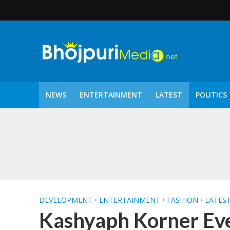
NEWS
ENTERTAINMENT
LATEST
POLITICS
पटरंगम 2026′ के पहले 
DEVELOPMENT
•
ENTERTAINMENT
•
FASHION
•
LATES
Kashyaph Korner Eve