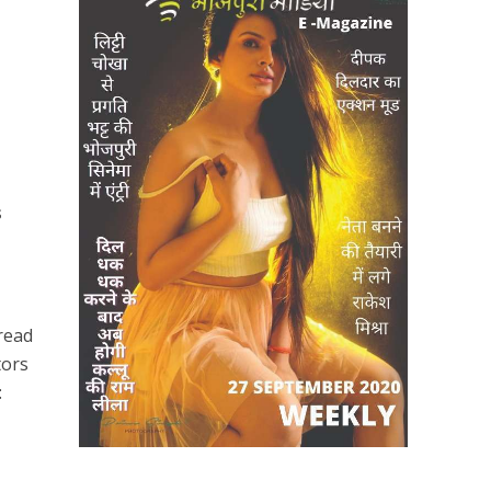
s
read
tors
: