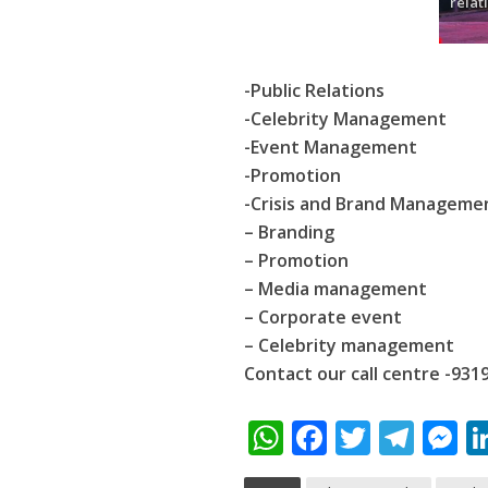
relat
नेहा म्यूजिक वर्ल्ड पर
-Public Relations
-Celebrity Management
-Event Management
-Promotion
-Crisis and Brand Managemen
– Branding
– Promotion
– Media management
साजिद नाडियाडवाला के 
– Corporate event
– Celebrity management
Contact our call centre -93
W
F
T
T
h
ac
w
el
e