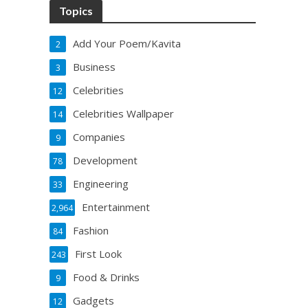
Topics
Add Your Poem/Kavita
2
Business
3
Celebrities
12
Celebrities Wallpaper
14
Companies
9
Development
78
Engineering
33
Entertainment
2,964
Fashion
84
First Look
243
Food & Drinks
9
Gadgets
12