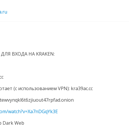
a.ru
ДЛЯ ВХОДА НА KRAKЕN:
cc
отает (с использованием VPN): kra39ac.cc
tewvynqkl6t6zjiuout47rpfad.onion
.com/watch?v=Xa7nDGqYk3E
р Dark Web