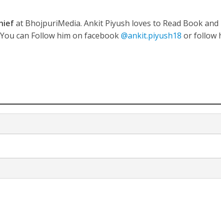
hief
at BhojpuriMedia. Ankit Piyush loves to Read Book and
. You can Follow him on facebook
@ankit.piyush18
or follow 
नए अंदाज़ ने मचाई धूम, ‘राउंड राउंड’ को मिल रहा दर्शकों का भरपूर प्यार