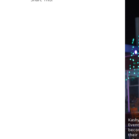
पवन सिंह का बॉलीवुड म
Kash
Event
beco
their