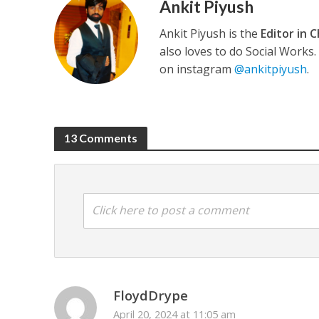
Ankit Piyush
Ankit Piyush is the
Editor in C
also loves to do Social Works
on instagram
@ankitpiyush
.
अरविंद अकेला कल्लू के 
13 Comments
Click here to post a comment
FloydDrype
April 20, 2024 at 11:05 am