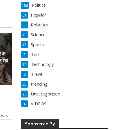
Politics
168
Popular
61
Robotics
3
Science
13
Sports
17
े के
Tech
3
ल रहा
Technology
10
Travel
9
trending
55
Uncategorized
98
VIDEOS
4
POSTS
Sponsered By