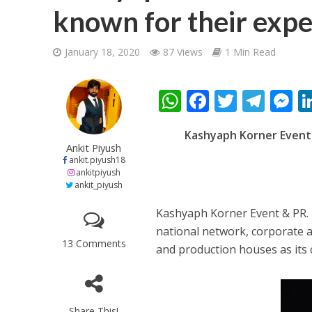
known for their expe
January 18, 2020
87 Views
1 Min Read
W
F
T
T
शिवानी सिंह का नया बोल
h
ac
w
el
e
Kashyaph Korner Event 
at
e
itt
e
s
Ankit Piyush
s
b
er
gr
e
ankit.piyush18
ankitpiyush
A
o
a
n
ankit_piyush
p
o
m
g
Kashyaph Korner Event & PR. 
p
k
e
national network, corporate a
13 Comments
and production houses as its c
वर्ल्डवाइड रिकॉर्ड्स भ
Share This!