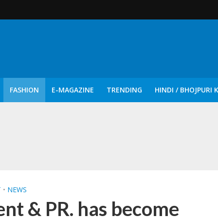
FASHION
E-MAGAZINE
TRENDING
HINDI / BHOJPURI 
दिन नुक्कड़ एवं रंगमंचीय नाटकों ने दिया सामाजिक सरोकारों का सशक्त संदेश
T
•
NEWS
nt & PR. has become