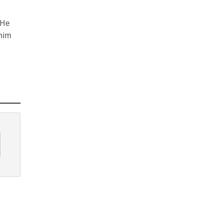
 He
him