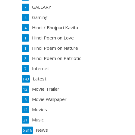
GALLARY
7
Gaming
4
Hindi / Bhojpuri Kavita
4
Hindi Poem on Love
1
Hindi Poem on Nature
1
Hindi Poem on Patriotic
3
Internet
7
Latest
143
Movie Trailer
12
Movie Wallpaper
6
Movies
12
Music
21
News
6,816