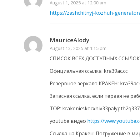
August 1, 2025 at 12:00 am
https://zashchitnyj-kozhuh-generator
MauriceAlody
August 13, 2025 at 1:15 pm
СПИСОК ВСЕХ ДОСТУПНЫХ ССЫЛОК 
Официальная ссылка: kra39ac.cc
Резервное зеркалo КРАКЕH: kra39ac.
Запасная ссылка, если первая не раб
ТОР: krakenicskocxhiv33palypth2q337
youtube видео
https://www.youtube
Ссылка на Кракен: Погружение в ми