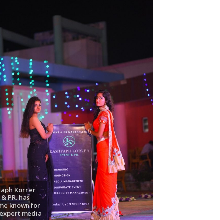
ें महाधमाका, ‘सिर्फ आपके’ की शूटिंग लखनऊ और भोपाल में हुई पूरी”
yaph Korner
 & PR. has
me known for
 expert media