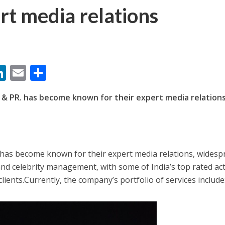
rt media relations
M
Li
E
S
बम गीत तोहरे के मांगिला जानु हुआ रिलीज, दर्शकों का मिल रहा भरपूर प्यार
n
m
h
& PR. has become known for their expert media relation
s
k
ai
ar
e
l
e
dI
n
has become known for their expert media relations, widesp
r
nd celebrity management, with some of India’s top rated ac
lients.Currently, the company’s portfolio of services include
ोजपुरी का नया धमाकेदार गाना जल्द, दुबई की खूबसूरत लोकेशन्स पर हो रही है शूटिंग