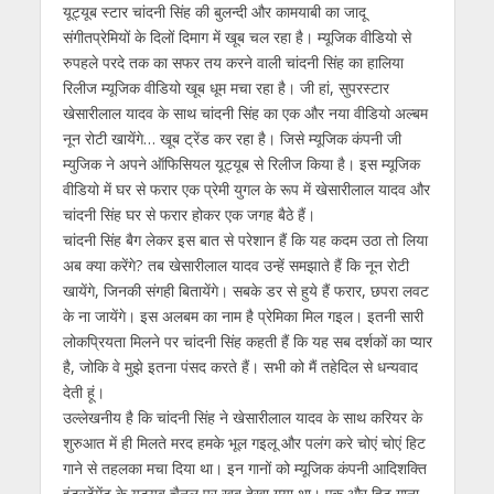
s
b
er
gr
e
e
l
e
यूट्यूब स्टार चांदनी सिंह की बुलन्दी और कामयाबी का जादू
संगीतप्रेमियों के दिलों दिमाग में खूब चल रहा है। म्यूजिक वीडियो से
A
o
a
n
dI
रुपहले परदे तक का सफर तय करने वाली चांदनी सिंह का हालिया
p
o
m
g
n
रिलीज म्यूजिक वीडियो खूब धूम मचा रहा है। जी हां, सुपरस्टार
p
k
er
खेसारीलाल यादव के साथ चांदनी सिंह का एक और नया वीडियो अल्बम
नून रोटी खायेंगे… खूब ट्रेंड कर रहा है। जिसे म्यूजिक कंपनी जी
म्युजिक ने अपने ऑफिसियल यूट्यूब से रिलीज किया है। इस म्यूजिक
वीडियो में घर से फरार एक प्रेमी युगल के रूप में खेसारीलाल यादव और
चांदनी सिंह घर से फरार होकर एक जगह बैठे हैं।
चांदनी सिंह बैग लेकर इस बात से परेशान हैं कि यह कदम उठा तो लिया
अब क्या करेंगे? तब खेसारीलाल यादव उन्हें समझाते हैं कि नून रोटी
खायेंगे, जिनकी संगही बितायेंगे। सबके डर से हुये हैं फरार, छपरा लवट
के ना जायेंगे। इस अलबम का नाम है प्रेमिका मिल गइल। इतनी सारी
लोकप्रियता मिलने पर चांदनी सिंह कहती हैं कि यह सब दर्शकों का प्यार
है, जोकि वे मुझे इतना पंसद करते हैं। सभी को मैं तहेदिल से धन्यवाद
देती हूं।
उल्लेखनीय है कि चांदनी सिंह ने खेसारीलाल यादव के साथ करियर के
शुरुआत में ही मिलते मरद हमके भूल गइलू और पलंग करे चोएं चोएं हिट
गाने से तहलका मचा दिया था। इन गानों को म्यूजिक कंपनी आदिशक्ति
इंटरटेंमेंट के यूट्यूब चैनल पर खूब देखा गया था। एक और हिट गाना