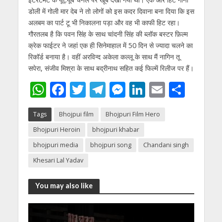
डोली में गोली मार देब ने तो लोगों को इस कदर दिवाना बना दिया कि इस
अलबम का पार्ट टू भी निकालना पड़ा और वह भी काफी हिट रहा।
गौरतलब है कि पवन सिंह के साथ चांदनी सिंह की ब्लॉक बस्टर फ़िल्म
क्रेक फाईटर ने जहां एक ही सिनेमाहाल में 50 दिन से ज्यादा चलने का
रिकॉर्ड बनाया है। वहीं अरविन्द अकेला कल्लू के साथ मैं नागिन तू
सपेरा, संजीव मिश्रा के साथ बद्रीनाथ सहित कई फिल्में रिलीज पर हैं।
W
F
T
T
M
Li
E
S
h
ac
w
el
e
n
m
h
Tags
Bhojpui film
Bhojpuri Film Hero
at
e
itt
e
ss
k
ai
ar
Bhojpuri Heroin
bhojpuri khabar
s
b
er
gr
e
e
l
e
bhojpuri media
bhojpuri song
Chandani singh
A
o
a
n
dI
Khesari Lal Yadav
p
o
m
g
n
p
k
er
You may also like