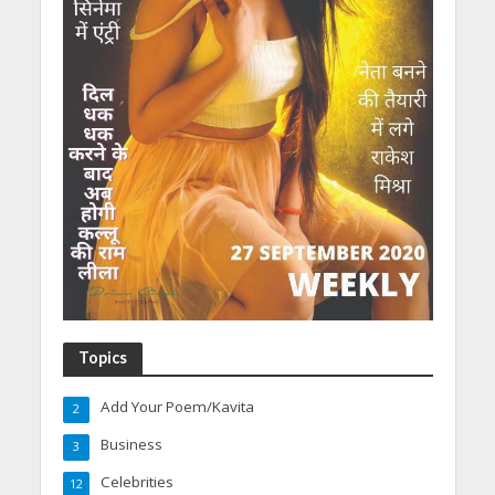
Topics
Add Your Poem/Kavita
2
Business
3
Celebrities
12