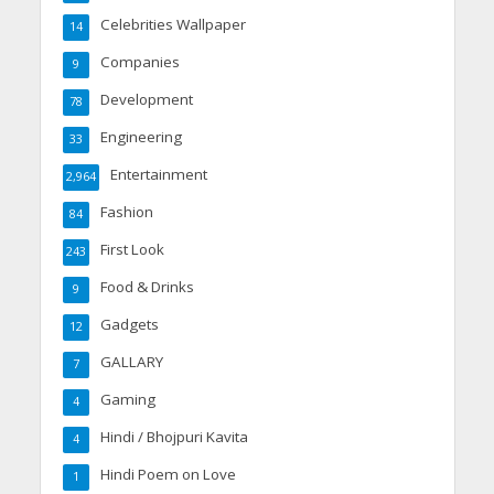
Celebrities Wallpaper
14
Companies
9
Development
78
Engineering
33
Entertainment
2,964
Fashion
84
First Look
243
Food & Drinks
9
Gadgets
12
GALLARY
7
Gaming
4
Hindi / Bhojpuri Kavita
4
Hindi Poem on Love
1