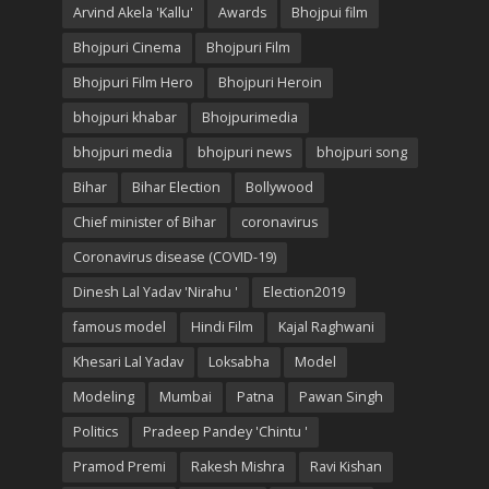
Arvind Akela 'Kallu'
Awards
Bhojpui film
Bhojpuri Cinema
Bhojpuri Film
Bhojpuri Film Hero
Bhojpuri Heroin
bhojpuri khabar
Bhojpurimedia
bhojpuri media
bhojpuri news
bhojpuri song
Bihar
Bihar Election
Bollywood
Chief minister of Bihar
coronavirus
Coronavirus disease (COVID-19)
Dinesh Lal Yadav 'Nirahu '
Election2019
famous model
Hindi Film
Kajal Raghwani
Khesari Lal Yadav
Loksabha
Model
Modeling
Mumbai
Patna
Pawan Singh
Politics
Pradeep Pandey 'Chintu '
Pramod Premi
Rakesh Mishra
Ravi Kishan