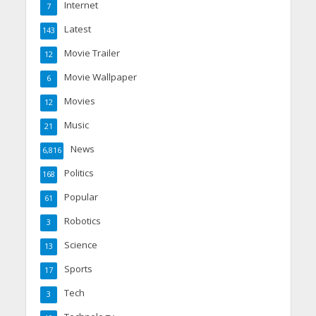
Internet
7
Latest
143
Movie Trailer
12
Movie Wallpaper
6
Movies
12
Music
21
News
6,816
Politics
168
Popular
61
Robotics
3
Science
13
Sports
17
Tech
3