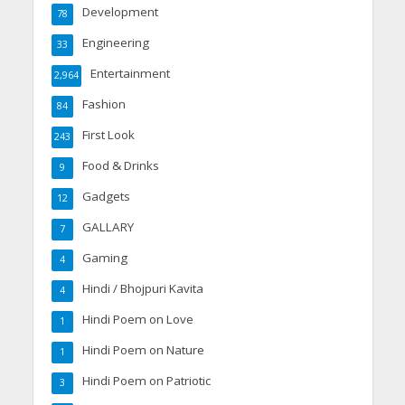
Development
78
Engineering
33
Entertainment
2,964
Fashion
84
First Look
243
Food & Drinks
9
Gadgets
12
GALLARY
7
Gaming
4
Hindi / Bhojpuri Kavita
4
Hindi Poem on Love
1
Hindi Poem on Nature
1
Hindi Poem on Patriotic
3