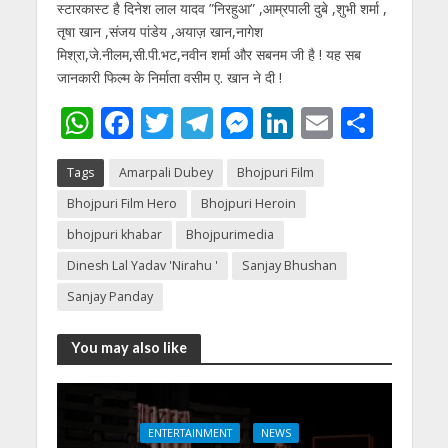
स्टारकास्ट है दिनेश लाल यादव ”निरहुआ” ,आम्रपाली दुबे ,शुभी शर्मा ,
तृषा खान ,संजय पांडेय ,अयाज़ खान,नागेश
मिश्रा,जे.नीलम,सी.पी.भट,नवीन शर्मा और सबनम जी है ! यह सब
जानकारी फिल्म के निर्माता वसीम ए. खान ने दी !
W
F
T
T
M
Li
E
S
h
ac
w
el
e
n
m
h
Tags
Amarpali Dubey
Bhojpuri Film
at
e
itt
e
ss
k
ai
ar
Bhojpuri Film Hero
Bhojpuri Heroin
s
b
er
gr
e
e
l
e
bhojpuri khabar
Bhojpurimedia
A
o
a
n
dI
Dinesh Lal Yadav 'Nirahu '
Sanjay Bhushan
p
o
m
g
n
Sanjay Panday
p
k
er
You may also like
ENTERTAINMENT
NEWS