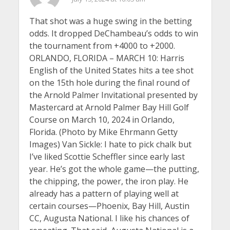
That shot was a huge swing in the betting
odds. It dropped DeChambeau’s odds to win
the tournament from +4000 to +2000.
ORLANDO, FLORIDA – MARCH 10: Harris
English of the United States hits a tee shot
on the 15th hole during the final round of
the Arnold Palmer Invitational presented by
Mastercard at Arnold Palmer Bay Hill Golf
Course on March 10, 2024 in Orlando,
Florida. (Photo by Mike Ehrmann Getty
Images) Van Sickle: I hate to pick chalk but
I’ve liked Scottie Scheffler since early last
year. He’s got the whole game—the putting,
the chipping, the power, the iron play. He
already has a pattern of playing well at
certain courses—Phoenix, Bay Hill, Austin
CC, Augusta National. I like his chances of