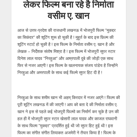
लेकर फिल्म बना रहे है निर्माता
s
b
er
gr
e
e
l
e
A
o
a
n
dI
वसीम ए. खान
p
o
m
g
n
आज से उत्तर-प्रदेश की राजधानी लखनऊ में भोजपुरी फिल्म ”मुकद्दर
p
k
er
का सिकंदर” की शूटिंग शुरू हो चुकी है ! मुहूर्त के बाद इस फ़िल्म की
शूटिंग स्टार्ट हो चुकी है ! इस फिल्म के निर्माता वसीम ए. खान है और
लेखक – निर्देशक संतोष मिश्रा है ! इस फिल्म में भोजपुरी सुपर स्टार
दिनेश लाल यादव ”निरहुआ” और आम्रपाली दुबे की जोड़ी एक साथ
फिर से नजर आएगी ! इस फिल्म के खलनायक संजय पांडेय है जिन्होंने
निरहुआ और अमरपाली के साथ कई फिल्मे सुपर हिट दी है !
निरहुआ के साथ शमीम खान भी अहम् किरदार में नजर आएंगे ! फिल्म की
पूरी शूटिंग लखनऊ में की जाएगी ! आप को बता दे की निर्माता वसीम ए.
खान ने इस से पहले कई भोजपुरी फिल्मो का निर्मार्ण कर चुके है उन की
हल ही में भोजपुरी सुपर स्टार खेसारी लाल यादव और काजल राघवानी
के साथ फिल्म ”मुकद्दर” प्रदर्शित हुई थी जो सुपर हिट हुई थी ! इस
फिल्म का संगीत संगीत लियाकत अजमेरी ने तैयार किया है ! फिल्म के