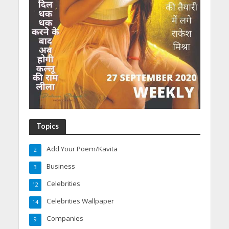
Topics
Add Your Poem/Kavita
2
Business
3
Celebrities
12
Celebrities Wallpaper
14
Companies
9