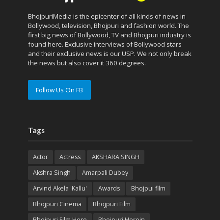
BhojpuriMedia is the epicenter of all kinds of news in
Bollywood, television, Bhojpuri and fashion world. The
first big news of Bollywood, TV and Bhojpuri industry is
found here. Exclusive interviews of Bollywood stars
and their exclusive news is our USP. We not only break
the news but also cover it 360 degrees.
Follow Us On FB
Tags
Actor
Actress
AKSHARA SINGH
Akshra Singh
Amarpali Dubey
Arvind Akela 'Kallu'
Awards
Bhojpui film
Bhojpuri Cinema
Bhojpuri Film
Bhojpuri Film Hero
Bhojpuri Heroin