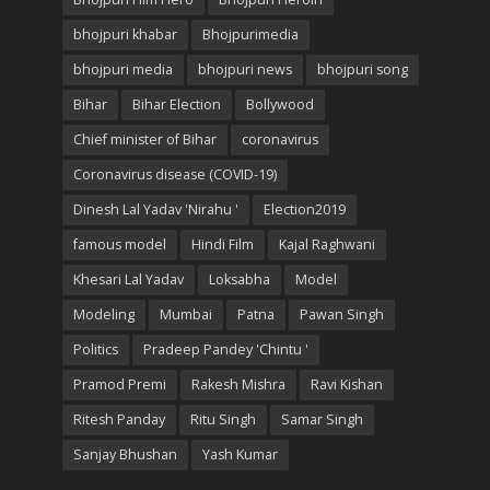
bhojpuri khabar
Bhojpurimedia
bhojpuri media
bhojpuri news
bhojpuri song
Bihar
Bihar Election
Bollywood
Chief minister of Bihar
coronavirus
Coronavirus disease (COVID-19)
Dinesh Lal Yadav 'Nirahu '
Election2019
famous model
Hindi Film
Kajal Raghwani
Khesari Lal Yadav
Loksabha
Model
Modeling
Mumbai
Patna
Pawan Singh
Politics
Pradeep Pandey 'Chintu '
Pramod Premi
Rakesh Mishra
Ravi Kishan
Ritesh Panday
Ritu Singh
Samar Singh
Sanjay Bhushan
Yash Kumar