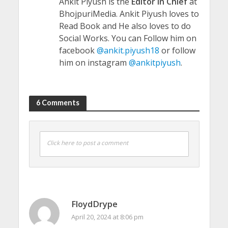
Ankit Piyush is the
Editor in Chief
at
BhojpuriMedia. Ankit Piyush loves to
Read Book and He also loves to do
Social Works. You can Follow him on
facebook
@ankit.piyush18
or follow
him on instagram
@ankitpiyush
.
6 Comments
Click here to post a comment
FloydDrype
April 20, 2024 at 8:06 pm