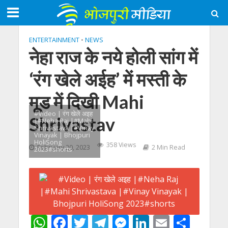
ENTERTAINMENT
•
NEWS
नेहा राज के नये होली सांग में
‘रंग खेले अईह’ में मस्ती के
मूड में दिखी Mahi
#Video | रंग खेले अइह
Shrivastav
|#Neha Raj |#Mahi
Shrivastava |#Vinay
Vinayak | Bhojpuri
HoliSong
358 Views
February 20, 2023
2 Min Read
2023#shorts
W
F
T
T
M
Li
E
S