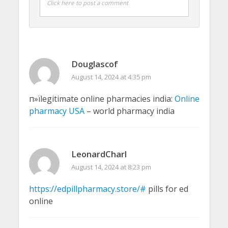
Click here to post a comment
Douglascof
August 14, 2024 at 4:35 pm
п»їlegitimate online pharmacies india:
Online
pharmacy USA
– world pharmacy india
LeonardCharl
August 14, 2024 at 8:23 pm
https://edpillpharmacy.store/#
pills for ed
online