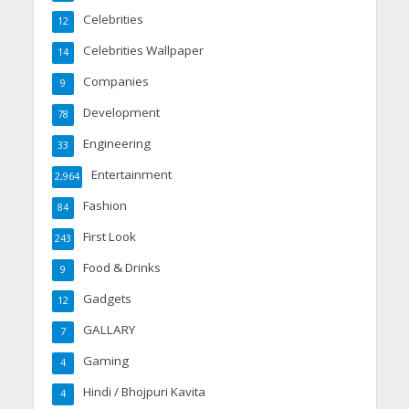
Celebrities
12
Celebrities Wallpaper
14
Companies
9
Development
78
Engineering
33
Entertainment
2,964
Fashion
84
First Look
243
Food & Drinks
9
Gadgets
12
GALLARY
7
Gaming
4
Hindi / Bhojpuri Kavita
4