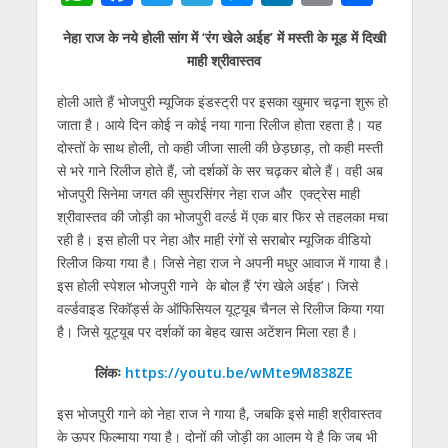
h
ac
w
el
e
n
m
h
नेहा राज के नये होली सांग में ‘रंग खेले अईह’ में मस्ती के मूड में दिखी
at
e
itt
e
ss
k
ai
ar
माही श्रीवास्तव
s
b
er
gr
e
e
l
e
होली आते हैं भोजपुरी म्यूजिक इंडस्ट्री पर इसका खुमार चढ़ना शुरू हो
A
o
a
n
dI
जाता है। आये दिन कोई न कोई नया गाना रिलीज होता रहता है। यह
p
o
m
g
n
दोस्तों के साथ होली, तो कही जीजा साली की छेड़छाड़, तो कही मस्ती
p
k
er
से भरे गाने रिलीज होते हैं, जो दर्शकों के सर चढ़कर बोले हैं। वही अब
भोजपुरी सिनेमा जगत की सुपरसिंगर नेहा राज और एक्ट्रेस माही
श्रीवास्तव की जोड़ी का भोजपुरी वर्ल्ड में एक बार फिर से तहलका मचा
रही है। इस होली पर नेहा और माही रंगों से सराबोर म्यूजिक वीडियो
रिलीज किया गया है। जिसे नेहा राज ने अपनी मधुर आवाज में गाया है।
इस होली स्पेशल भोजपुरी गाने के बोल हैं ‘रंग खेले अईह’। जिसे
वर्ल्डवाइड रिकॉर्ड्स के ऑफिसियल यूट्यूब चैनल से रिलीज किया गया
है। जिसे यूट्यूब पर दर्शकों का बेहद खास अटेंशन मिला रहा है।
लिंकः
https://youtu.be/wMte9M838ZE
इस भोजपुरी गाने को नेहा राज ने गाया है, जबकि इसे माही श्रीवास्तव
के ऊपर फिल्माया गया है। दोनों की जोड़ी का आलम ये है कि जब भी