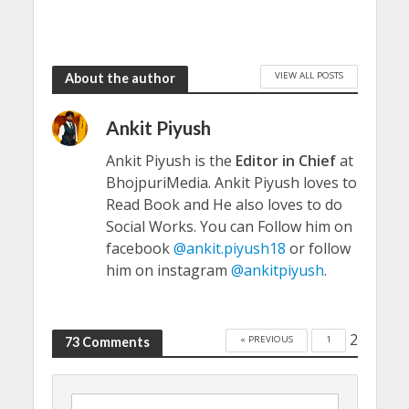
VIEW ALL POSTS
About the author
Ankit Piyush
Ankit Piyush is the
Editor in Chief
at
BhojpuriMedia. Ankit Piyush loves to
Read Book and He also loves to do
Social Works. You can Follow him on
facebook
@ankit.piyush18
or follow
him on instagram
@ankitpiyush
.
2
« PREVIOUS
1
73 Comments