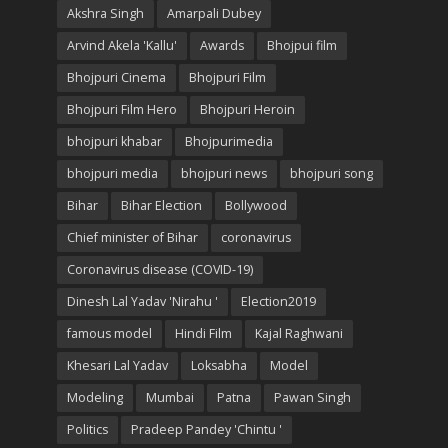
Akshra Singh
Amarpali Dubey
Arvind Akela 'Kallu'
Awards
Bhojpui film
Bhojpuri Cinema
Bhojpuri Film
Bhojpuri Film Hero
Bhojpuri Heroin
bhojpuri khabar
Bhojpurimedia
bhojpuri media
bhojpuri news
bhojpuri song
Bihar
Bihar Election
Bollywood
Chief minister of Bihar
coronavirus
Coronavirus disease (COVID-19)
Dinesh Lal Yadav 'Nirahu '
Election2019
famous model
Hindi Film
Kajal Raghwani
Khesari Lal Yadav
Loksabha
Model
Modeling
Mumbai
Patna
Pawan Singh
Politics
Pradeep Pandey 'Chintu '