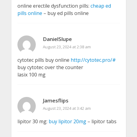
online erectile dysfunction pills:
cheap ed
pills online
– buy ed pills online
DanielSlupe
August 23, 2024 at 2:38 am
cytotec pills buy online
http://cytotec.pro/#
buy cytotec over the counter
lasix 100 mg
Jamesflips
August 23, 2024 at 3:42 am
lipitor 30 mg:
buy lipitor 20mg
– lipitor tabs