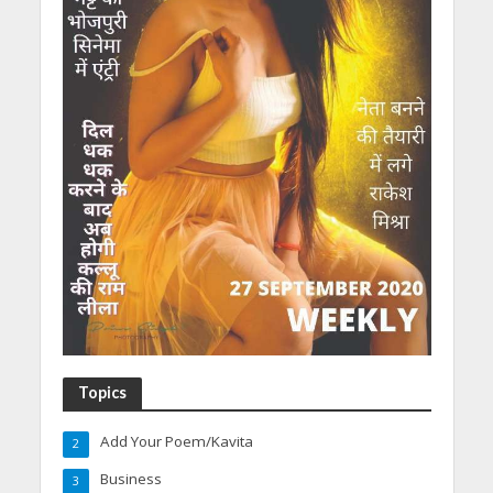
Topics
Add Your Poem/Kavita
2
Business
3