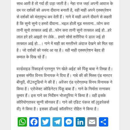
साथ आती है तो गर्दा ही उड़ा जाती है। नेहा राज जहां अपनी आवाज के
दम पर दर्शकों को अपना दीवाना बनाती है, वही माही अपने एक्सप्रेशन
से दर्शकों को मंत्रमुग्ध कर देती हैं। गाने में माही अपने दीवाने से कहती
है कि सुनो सुनो ए हमरो दीवाना…भइल होली मूड मस्ताना…फोन करा
तानी सुनो तत्काल आई हो…फोन करा तानी सुनो तत्काल आई हो…हरे
लाल हरे हरे आइहो रंग लेके… हमारे सोसे शरीरिया पे डाल जई हो
तत्काल आई हो…। गाने में माही का मस्तीभरे अंदाज देखने को मिल रहा
है। जो दर्शकों को पसंद आ रह है। वही माही एक्सप्रेशन बेहद ही
कमाल के दिख रहे हैं।
वर्ल्डवाइड रिकार्ड्स प्रस्तुत ‘रंग खेले अईह’ को पिंकू बाबा ने लिखा है।
इसका संगीत विनय विनायक ने दिया हैं। गाबे की की मिक्स एंड मास्टर
बीनूवी, वी2स्टूडियो ने की है। अरेंजर एंड प्रोग्राम्ड विनय विनायक ने
किया है। प्रोजेक्ट कोडिनेटर पिंकू बाबा हैं। गाने के निर्माता रत्नाकर
कुमार हैं। इस गाने का निर्देशन भोजपुरिया ने किया है। वही इसके
कोरियोग्राफर सुन्नी सोनकर हैं। गाने को एडिट पंकज सॉ (वुडपेकर्स
वी) ने किया है। इसका डीआई कॉलरिस्ट रोहित ने किया है।
W
F
T
T
M
Li
E
S