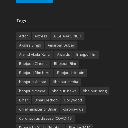
Tags
Actor
Actress
AKSHARA SINGH
Akshra Singh
Amarpali Dubey
Arvind Akela 'Kallu'
Awards
Bhojpui film
Bhojpuri Cinema
Bhojpuri Film
Bhojpuri Film Hero
Bhojpuri Heroin
bhojpuri khabar
Bhojpurimedia
bhojpuri media
bhojpuri news
bhojpuri song
Bihar
Bihar Election
Bollywood
Chief minister of Bihar
coronavirus
Coronavirus disease (COVID-19)
Dinesh Lal Yadav 'Nirahu '
Election2019