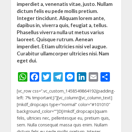
imperdiet a, venenatis vitae, justo. Nullam
dictum felis eu pede mollis pretium.
Integer tincidunt. Aliquam lorem ante,
dapibus in, viverra quis, feugiat a, tellus.
Phasellus viverra nulla ut metus varius
laoreet. Quisque rutrum. Aenean
imperdiet. Etiam ultricies nisi vel augue.
Curabitur ullamcorper ultricies nisi. Nam
eget dui.
W
F
T
T
M
Li
E
S
h
ac
w
el
e
n
m
h
[vc_row css=”.vc_custom_1458549864192{padding-
at
e
itt
e
ss
k
ai
ar
left: 7% !important;}”][vc_column][vc_column_text]
s
b
er
gr
e
e
l
e
[mkdf_dropcaps type=”normal” color=”#101010″
A
o
a
n
dI
background_color=””]D[/mkdf_dropcaps]quam
felis, ultricies nec, pellentesque eu, pretium quis,
p
o
m
g
n
sem. Nulla consequat massa quis enim. Nullam
dictum felis eu pede mollis pretium. Integer