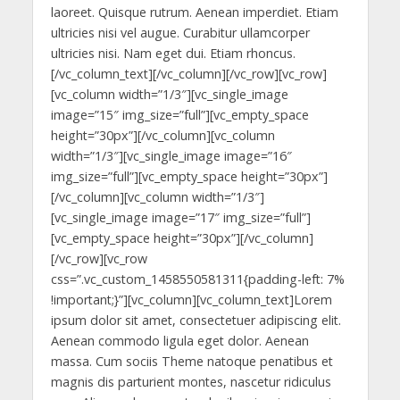
laoreet. Quisque rutrum. Aenean imperdiet. Etiam
ultricies nisi vel augue. Curabitur ullamcorper
ultricies nisi. Nam eget dui. Etiam rhoncus.
[/vc_column_text][/vc_column][/vc_row][vc_row]
[vc_column width=”1/3″][vc_single_image
image=”15″ img_size=”full”][vc_empty_space
height=”30px”][/vc_column][vc_column
width=”1/3″][vc_single_image image=”16″
img_size=”full”][vc_empty_space height=”30px”]
[/vc_column][vc_column width=”1/3″]
[vc_single_image image=”17″ img_size=”full”]
[vc_empty_space height=”30px”][/vc_column]
[/vc_row][vc_row
css=”.vc_custom_1458550581311{padding-left: 7%
!important;}”][vc_column][vc_column_text]Lorem
ipsum dolor sit amet, consectetuer adipiscing elit.
Aenean commodo ligula eget dolor. Aenean
massa. Cum sociis Theme natoque penatibus et
magnis dis parturient montes, nascetur ridiculus