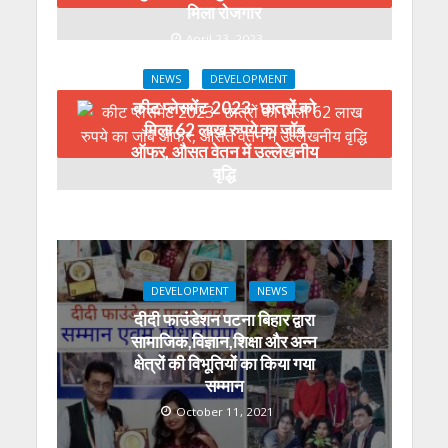
मिला रोजगार
April 23, 2023
NEWS
DEVELOPMENT
कीट प्लेसमेंट 2023- छात्रों को
मिला 62 लाख रुपये का जॉब
ऑफर, औसत वेतन में उल्लेखनीय
वृद्धि
March 17, 2023
DEVELOPMENT
NEWS
दीदी फाउंडेशन पटना बिहार द्वारा
सामाजिक,विज्ञान,शिक्षा और अन्न
क्षेत्रों की विभूतियों का किया गया
सम्मान
October 11, 2021