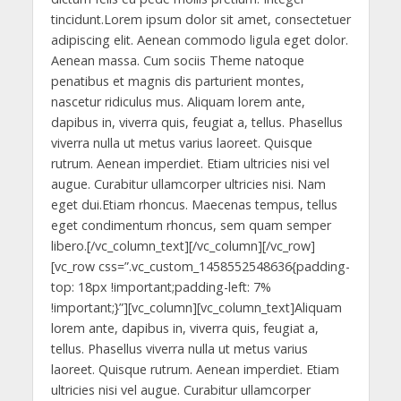
p
k
er
tincidunt.Lorem ipsum dolor sit amet, consectetuer
adipiscing elit. Aenean commodo ligula eget dolor.
Aenean massa. Cum sociis Theme natoque
penatibus et magnis dis parturient montes,
nascetur ridiculus mus. Aliquam lorem ante,
dapibus in, viverra quis, feugiat a, tellus. Phasellus
viverra nulla ut metus varius laoreet. Quisque
rutrum. Aenean imperdiet. Etiam ultricies nisi vel
augue. Curabitur ullamcorper ultricies nisi. Nam
eget dui.Etiam rhoncus. Maecenas tempus, tellus
eget condimentum rhoncus, sem quam semper
libero.[/vc_column_text][/vc_column][/vc_row]
[vc_row css=”.vc_custom_1458552548636{padding-
top: 18px !important;padding-left: 7%
!important;}”][vc_column][vc_column_text]Aliquam
lorem ante, dapibus in, viverra quis, feugiat a,
tellus. Phasellus viverra nulla ut metus varius
laoreet. Quisque rutrum. Aenean imperdiet. Etiam
ultricies nisi vel augue. Curabitur ullamcorper