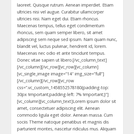
laoreet. Quisque rutrum. Aenean imperdiet. Etiam
ultricies nisi vel augue. Curabitur ullamcorper
ultricies nisi. Nam eget dui. Etiam rhoncus.
Maecenas tempus, tellus eget condimentum
rhoncus, sem quam semper libero, sit amet
adipiscing sem neque sed ipsum. Nam quam nunc,
blandit vel, luctus pulvinar, hendrerit id, lorem.
Maecenas nec odio et ante tincidunt tempus.
Donec vitae sapien ut libero.[/vc_column_text]
[/vc_column][/vc_row][vc_row][vc_column]
[vc_single_image image=”14″ img_size=”full”]
[/vc_column][/vc_row][vc_row
css=”.vc_custom_1458552578180{padding-top:
30px !important;padding-left: 7% !important;}”]
[vc_column][vc_column_text]Lorem ipsum dolor sit
amet, consectetuer adipiscing elit. Aenean
commodo ligula eget dolor. Aenean massa. Cum
sociis Theme natoque penatibus et magnis dis
parturient montes, nascetur ridiculus mus. Aliquam