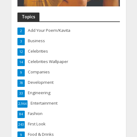
Topics
Add Your Poem/Kavita
2
Business
3
Celebrities
12
Celebrities Wallpaper
14
Companies
9
Development
78
Engineering
33
Entertainment
2,964
Fashion
84
First Look
243
Food & Drinks
9