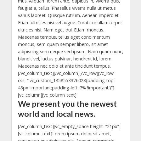
mus. Aliquam lorem ante, dapibus in, viverra quis,
feugiat a, tellus. Phasellus viverra nulla ut metus
varius laoreet. Quisque rutrum. Aenean imperdiet.
Etiam ultricies nisi vel augue. Curabitur ullamcorper
ultricies nisi. Nam eget dui. Etiam rhoncus.
Maecenas tempus, tellus eget condimentum
rhoncus, sem quam semper libero, sit amet
adipiscing sem neque sed ipsum. Nam quam nunc,
blandit vel, luctus pulvinar, hendrerit id, lorem.
Maecenas nec odio et ante tincidunt tempus.
[/vc_column_text][/vc_column][/vc_row][vc_row
css=”.vc_custom_1458553376028{padding-top:
43px !important;padding-left: 7% !important;}”]
[vc_column][vc_column_text]
We present you the newest
world and local news.
[/vc_column_text][vc_empty_space height=”21px”]
[vc_column_text]Lorem ipsum dolor sit amet,
consectetuer adipiscing elit. Aenean commodo