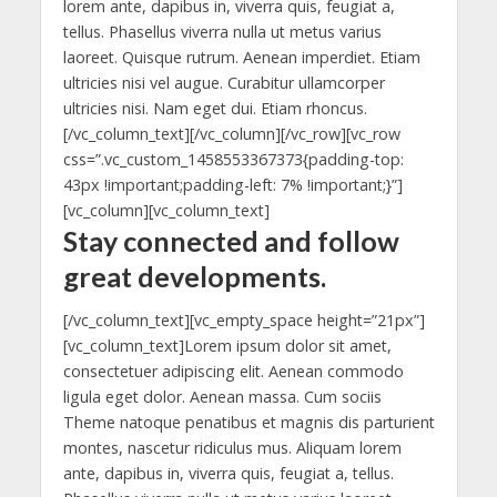
lorem ante, dapibus in, viverra quis, feugiat a,
tellus. Phasellus viverra nulla ut metus varius
laoreet. Quisque rutrum. Aenean imperdiet. Etiam
ultricies nisi vel augue. Curabitur ullamcorper
ultricies nisi. Nam eget dui. Etiam rhoncus.
[/vc_column_text][/vc_column][/vc_row][vc_row
css=”.vc_custom_1458553367373{padding-top:
43px !important;padding-left: 7% !important;}”]
[vc_column][vc_column_text]
Stay connected and follow
great developments.
[/vc_column_text][vc_empty_space height=”21px”]
[vc_column_text]Lorem ipsum dolor sit amet,
consectetuer adipiscing elit. Aenean commodo
ligula eget dolor. Aenean massa. Cum sociis
Theme natoque penatibus et magnis dis parturient
montes, nascetur ridiculus mus. Aliquam lorem
ante, dapibus in, viverra quis, feugiat a, tellus.