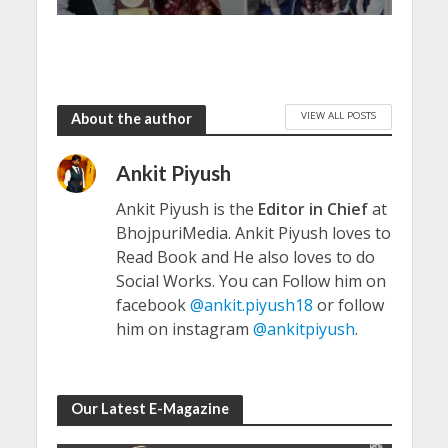
VIEW ALL POSTS
About the author
Ankit Piyush
Ankit Piyush is the
Editor in Chief
at
BhojpuriMedia. Ankit Piyush loves to
Read Book and He also loves to do
Social Works. You can Follow him on
facebook
@ankit.piyush18
or follow
him on instagram
@ankitpiyush
.
Our Latest E-Magazine