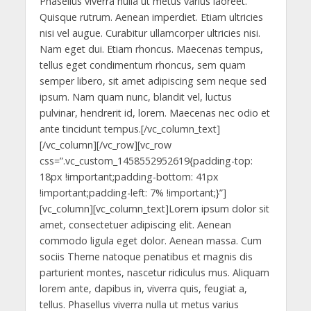
Phasellus viverra nulla ut metus varius laoreet.
Quisque rutrum. Aenean imperdiet. Etiam ultricies
nisi vel augue. Curabitur ullamcorper ultricies nisi.
Nam eget dui. Etiam rhoncus. Maecenas tempus,
tellus eget condimentum rhoncus, sem quam
semper libero, sit amet adipiscing sem neque sed
ipsum. Nam quam nunc, blandit vel, luctus
pulvinar, hendrerit id, lorem. Maecenas nec odio et
ante tincidunt tempus.[/vc_column_text]
[/vc_column][/vc_row][vc_row
css=”.vc_custom_1458552952619{padding-top:
18px !important;padding-bottom: 41px
!important;padding-left: 7% !important;}”]
[vc_column][vc_column_text]Lorem ipsum dolor sit
amet, consectetuer adipiscing elit. Aenean
commodo ligula eget dolor. Aenean massa. Cum
sociis Theme natoque penatibus et magnis dis
parturient montes, nascetur ridiculus mus. Aliquam
lorem ante, dapibus in, viverra quis, feugiat a,
tellus. Phasellus viverra nulla ut metus varius