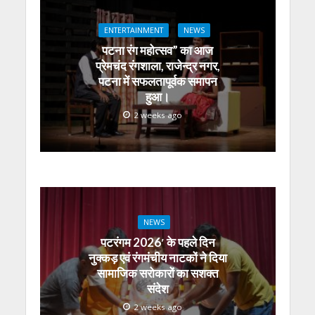
A
o
a
n
dI
ENTERTAINMENT
NEWS
p
o
m
g
n
पटना रंग महोत्सव” का आज
p
k
er
प्रेमचंद रंगशाला, राजेन्द्र नगर,
पटना में सफलतापूर्वक समापन
हुआ।
2 weeks ago
NEWS
पटरंगम 2026′ के पहले दिन
नुक्कड़ एवं रंगमंचीय नाटकों ने दिया
सामाजिक सरोकारों का सशक्त
संदेश
2 weeks ago