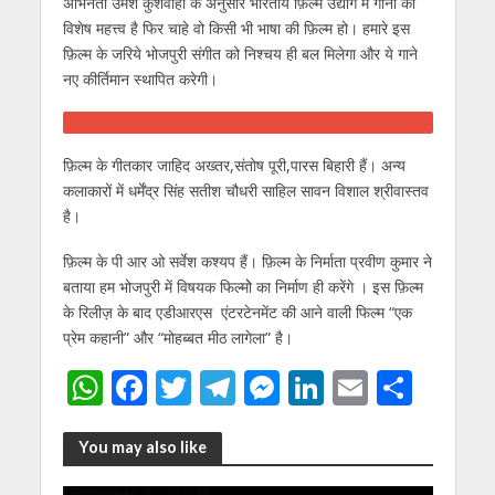
अभिनेता उमेश कुशवाहा के अनुसार भारतीय फ़िल्म उद्योग में गानों का
विशेष महत्त्व है फिर चाहे वो किसी भी भाषा की फ़िल्म हो। हमारे इस
फ़िल्म के जरिये भोजपुरी संगीत को निश्चय ही बल मिलेगा और ये गाने
नए कीर्तिमान स्थापित करेगी।
फ़िल्म के गीतकार जाहिद अख्तर,संतोष पूरी,पारस बिहारी हैं। अन्य
कलाकारों में धर्मेंद्र सिंह सतीश चौधरी साहिल सावन विशाल श्रीवास्तव
है।
फ़िल्म के पी आर ओ सर्वेश कश्यप हैं। फ़िल्म के निर्माता प्रवीण कुमार ने
बताया हम भोजपुरी में विषयक फिल्मोे का निर्माण ही करेंगे । इस फ़िल्म
के रिलीज़ के बाद एडीआरएस एंटरटेनमेंट की आने वाली फिल्म “एक
प्रेम कहानी” और “मोहब्बत मीठ लागेला” है।
W
F
T
T
M
Li
E
S
h
ac
w
el
e
n
m
h
at
e
itt
e
ss
k
ai
ar
You may also like
s
b
er
gr
e
e
l
e