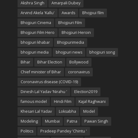
Akshra Singh
Amarpali Dubey
Arvind Akela 'Kallu'
Awards
Bhojpui film
Bhojpuri Cinema
Bhojpuri Film
Bhojpuri Film Hero
Bhojpuri Heroin
bhojpuri khabar
Bhojpurimedia
bhojpuri media
bhojpuri news
bhojpuri song
Bihar
Bihar Election
Bollywood
Chief minister of Bihar
coronavirus
Coronavirus disease (COVID-19)
Dinesh Lal Yadav 'Nirahu '
Election2019
famous model
Hindi Film
Kajal Raghwani
Khesari Lal Yadav
Loksabha
Model
Modeling
Mumbai
Patna
Pawan Singh
Politics
Pradeep Pandey 'Chintu '