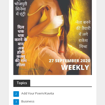
Topics
Add Your Poem/Kavita
2
Business
3