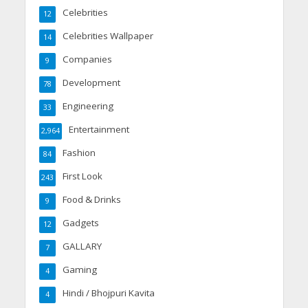
Celebrities
12
Celebrities Wallpaper
14
Companies
9
Development
78
Engineering
33
Entertainment
2,964
Fashion
84
First Look
243
Food & Drinks
9
Gadgets
12
GALLARY
7
Gaming
4
Hindi / Bhojpuri Kavita
4