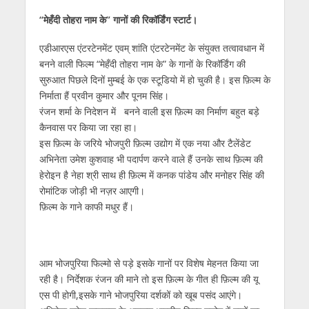
h
ac
w
el
e
n
m
h
“मेहँदी तोहरा नाम के” गानों की रिकॉर्डिंग स्टार्ट।
at
e
itt
e
ss
k
ai
ar
s
b
er
gr
e
e
l
e
एडीआरएस एंटरटेनमेंट एवम् शांति एंटरटेनमेंट के संयुक्त तत्वावधान में
बनने वाली फिल्म “मेहँदी तोहरा नाम के” के गानों के रिकॉर्डिंग की
A
o
a
n
dI
सुरुआत पिछले दिनों मुम्बई के एक स्टूडियो में हो चुकी है। इस फ़िल्म के
p
o
m
g
n
निर्माता हैं प्रवीन कुमार और पूनम सिंह।
p
k
er
रंजन शर्मा के निदेशन में बनने वाली इस फ़िल्म का निर्माण बहुत बड़े
कैनवास पर किया जा रहा हा।
इस फ़िल्म के जरिये भोजपुरी फ़िल्म उद्योग में एक नया और टैलेंडेट
अभिनेता उमेश कुशवाह भी पदार्पण करने वाले हैं उनके साथ फ़िल्म की
हेरोइन है नेहा श्री साथ ही फ़िल्म में कनक पांडेय और मनोहर सिंह की
रोमांटिक जोड़ी भी नज़र आएगी।
फ़िल्म के गाने काफी मधुर हैं।
आम भोजपुरिया फिल्मो से पड़े इसके गानों पर विशेष मेहनत किया जा
रही है। निर्देशक रंजन की माने तो इस फ़िल्म के गीत ही फ़िल्म की यू
एस पी होगी,इसके गाने भोजपुरिया दर्शकों को खूब पसंद आएंगे।