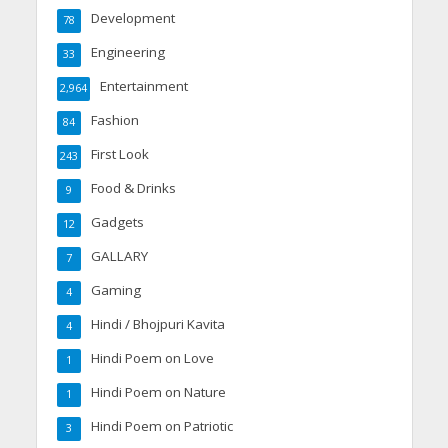
Development
78
Engineering
33
Entertainment
2,964
Fashion
84
First Look
243
Food & Drinks
9
Gadgets
12
GALLARY
7
Gaming
4
Hindi / Bhojpuri Kavita
4
Hindi Poem on Love
1
Hindi Poem on Nature
1
Hindi Poem on Patriotic
3