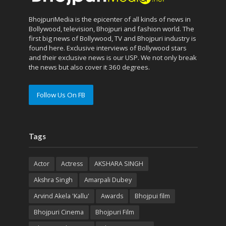
BhojpuriMedia is the epicenter of all kinds of news in
Bollywood, television, Bhojpuri and fashion world. The
first big news of Bollywood, TV and Bhojpuri industry is
found here. Exclusive interviews of Bollywood stars
and their exclusive news is our USP. We not only break
the news but also cover it 360 degrees.
Follow Us On FB
Tags
Actor
Actress
AKSHARA SINGH
Akshra Singh
Amarpali Dubey
Arvind Akela 'Kallu'
Awards
Bhojpui film
Bhojpuri Cinema
Bhojpuri Film