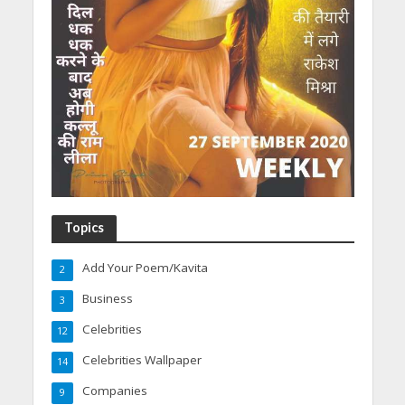
Topics
Add Your Poem/Kavita
2
Business
3
Celebrities
12
Celebrities Wallpaper
14
Companies
9