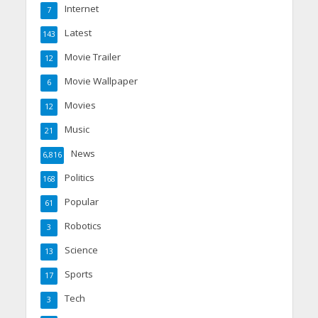
Internet
7
Latest
143
Movie Trailer
12
Movie Wallpaper
6
Movies
12
Music
21
News
6,816
Politics
168
Popular
61
Robotics
3
Science
13
Sports
17
Tech
3