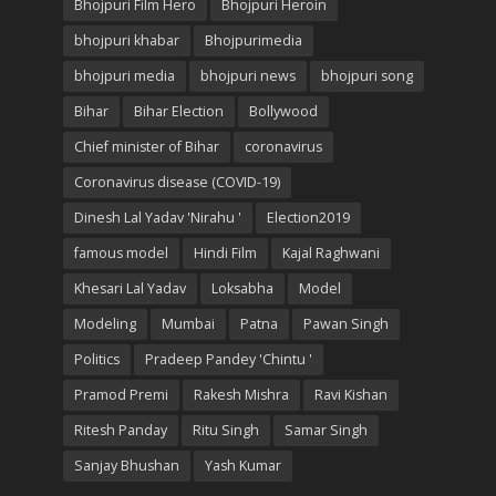
Bhojpuri Film Hero
Bhojpuri Heroin
bhojpuri khabar
Bhojpurimedia
bhojpuri media
bhojpuri news
bhojpuri song
Bihar
Bihar Election
Bollywood
Chief minister of Bihar
coronavirus
Coronavirus disease (COVID-19)
Dinesh Lal Yadav 'Nirahu '
Election2019
famous model
Hindi Film
Kajal Raghwani
Khesari Lal Yadav
Loksabha
Model
Modeling
Mumbai
Patna
Pawan Singh
Politics
Pradeep Pandey 'Chintu '
Pramod Premi
Rakesh Mishra
Ravi Kishan
Ritesh Panday
Ritu Singh
Samar Singh
Sanjay Bhushan
Yash Kumar