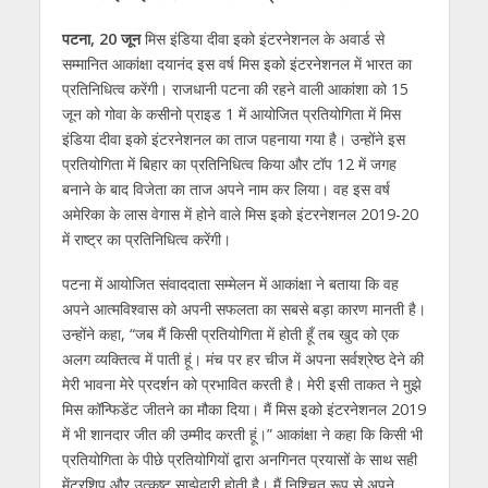
at
e
itt
e
ss
k
ai
ar
s
b
er
gr
e
e
l
e
पटना, 20 जून
मिस इंडिया दीवा इको इंटरनेशनल के अवार्ड से
सम्मानित आकांक्षा दयानंद इस वर्ष मिस इको इंटरनेशनल में भारत का
A
o
a
n
dI
प्रतिनिधित्व करेंगी। राजधानी पटना की रहने वाली आकांशा को 15
p
o
m
g
n
जून को गोवा के कसीनो प्राइड 1 में आयोजित प्रतियोगिता में मिस
p
k
er
इंडिया दीवा इको इंटरनेशनल का ताज पहनाया गया है। उन्होंने इस
प्रतियोगिता में बिहार का प्रतिनिधित्व किया और टॉप 12 में जगह
बनाने के बाद विजेता का ताज अपने नाम कर लिया। वह इस वर्ष
अमेरिका के लास वेगास में होने वाले मिस इको इंटरनेशनल 2019-20
में राष्ट्र का प्रतिनिधित्व करेंगी।
पटना में आयोजित संवाददाता सम्मेलन में आकांक्षा ने बताया कि वह
अपने आत्मविश्वास को अपनी सफलता का सबसे बड़ा कारण मानती है।
उन्होंने कहा, “जब मैं किसी प्रतियोगिता में होती हूँ तब खुद को एक
अलग व्यक्तित्व में पाती हूं। मंच पर हर चीज में अपना सर्वश्रेष्ठ देने की
मेरी भावना मेरे प्रदर्शन को प्रभावित करती है। मेरी इसी ताकत ने मुझे
मिस कॉन्फिडेंट जीतने का मौका दिया। मैं मिस इको इंटरनेशनल 2019
में भी शानदार जीत की उम्मीद करती हूं।” आकांक्षा ने कहा कि किसी भी
प्रतियोगिता के पीछे प्रतियोगियों द्वारा अनगिनत प्रयासों के साथ सही
मेंटरशिप और उत्कृष्ट साझेदारी होती है। मैं निश्चित रूप से अपने