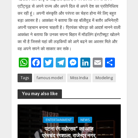
एटीट्यूड से अपने राज्य और अपने दिल से अपने देश का प्रतिनिधित्व
कर रही हूं। अपनी संस्कृति और परंपरा का चेहरा होना मेरे लिए बहुत
बड़ा अवसर है। आकांक्षा ने बताया कि वह बॉलीवुड में बतौर अभिनेत्री
अपनी पहचान बनाना चाहती है। प्रियंका चोपड़ा को आदर्श मानने वाली
आकांक्षा ने बताया कि उनका सपना बिहार में मॉडलिंग इंस्टीच्यूट खोलने
का भी है जिससे यहां की लड़कियों को आगे बढने का अवसर मिले और
वह अपने सपने को साकार कर सके।
W
F
T
T
M
Li
E
S
h
ac
w
el
e
n
m
h
Tags
famous model
Miss India
Modeling
at
e
itt
e
ss
k
ai
ar
s
b
er
gr
e
e
l
e
You may also like
A
o
a
n
dI
p
o
m
g
n
p
k
er
ENTERTAINMENT
NEWS
पटना रंग महोत्सव” का आज
प्रेमचंद रंगशाला, राजेन्द्र नगर,