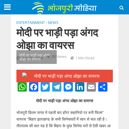
ENTERTAINMENT
•
NEWS
मोदी पर भाड़ी पड़ा अंगद
ओझा का वायरस
मोदी पर भाड़ी पड़ा अंगद
40 Views
May 26, 2019
1 Min Read
ओझा का वायरस
W
F
T
T
M
Li
E
S
h
ac
w
el
e
n
m
h
मोदी पर भाड़ी पड़ा अंगद ओझा का वायरस
at
e
itt
e
ss
k
ai
ar
s
b
er
gr
e
e
l
e
भोजपुरी फ़िल्म जगत में पहली बार हॉरर कहानियो पर बनी फिल्म”
वायरस “बिहार झारखण्ड के सभी सिनेमाघरों में सान से चल रही है।
A
o
a
n
dI
ग़ौरतलब की बात यह है कि बिहार के कुछ सिनेमा घरों से ऐसी खबर आ