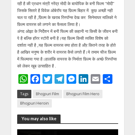
p
o
m
g
n
रही है की प्रधान मंत्री नरेंद्र मोदी के बायोपिक के बनी फिल्म “मोदी”
p
k
er
जिसके सितारे है विवेक ओबेरॉय यह फ़िल्म बिहार में कुछ अच्छी नही
चल पा रही है ,फ़िल्म के खराब रिस्पॉन्स देख कर सिनेमाघर मालिको ने
फ़िल्म वायरस को लगाने का फैसला लिया है।
अंगद ओझा के निर्देशन में बनी फिल्म की कहानी ना किसी के जीवन बनी
पे है बल्कि हॉरर स्टोरी बनी है।यह फ़िल्म किसी व्यक्ति विशेष को
दर्शाता नही है ,यह फ़िल्म वायरस क्या होता है औऱ कितने तरह के होते
है आखिर मनुष्य के शरीर मे वायरस कैसे लगते हैं।ये तमाम चीज फ़िल्म
में फिल्माया गया है।हालांकि वायरस के निर्माता फ़िल्म के अच्छे रिस्पॉन्स
को लेकर खूब उत्साहित है .
W
F
T
T
M
Li
E
S
h
ac
w
el
e
n
m
h
Tags
Bhojpuri Film
Bhojpuri Film Hero
at
e
itt
e
ss
k
ai
ar
Bhojpuri Heroin
s
b
er
gr
e
e
l
e
A
o
a
n
dI
You may also like
p
o
m
g
n