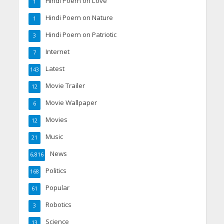
Hindi Poem on Love
1
Hindi Poem on Nature
1
Hindi Poem on Patriotic
3
Internet
7
Latest
143
Movie Trailer
12
Movie Wallpaper
6
Movies
12
Music
21
News
6,816
Politics
168
Popular
61
Robotics
3
Science
13