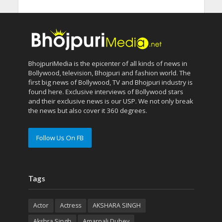
BhojpuriMedia is the epicenter of all kinds of news in
Bollywood, television, Bhojpuri and fashion world. The
first big news of Bollywood, TV and Bhojpuri industry is
found here. Exclusive interviews of Bollywood stars
and their exclusive news is our USP. We not only break
the news but also cover it 360 degrees.
Follow Us On FB
Tags
Actor
Actress
AKSHARA SINGH
Akshra Singh
Amarpali Dubey