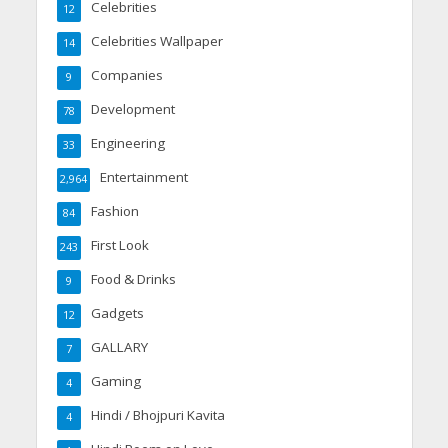
Celebrities
12
Celebrities Wallpaper
14
Companies
9
Development
78
Engineering
33
Entertainment
2,964
Fashion
84
First Look
243
Food & Drinks
9
Gadgets
12
GALLARY
7
Gaming
4
Hindi / Bhojpuri Kavita
4