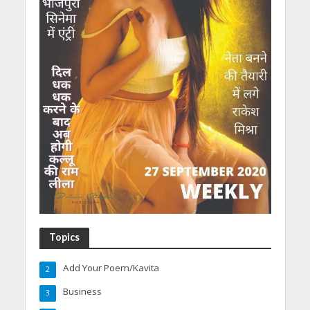
Topics
Add Your Poem/Kavita
2
Business
3