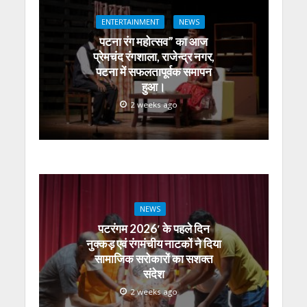
p
k
er
ENTERTAINMENT
NEWS
पटना रंग महोत्सव” का आज
प्रेमचंद रंगशाला, राजेन्द्र नगर,
पटना में सफलतापूर्वक समापन
हुआ।
2 weeks ago
NEWS
पटरंगम 2026′ के पहले दिन
नुक्कड़ एवं रंगमंचीय नाटकों ने दिया
सामाजिक सरोकारों का सशक्त
संदेश
2 weeks ago