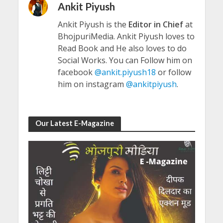
Ankit Piyush
Ankit Piyush is the
Editor in Chief
at
BhojpuriMedia. Ankit Piyush loves to
Read Book and He also loves to do
Social Works. You can Follow him on
facebook
@ankit.piyush18
or follow
him on instagram
@ankitpiyush
.
Our Latest E-Magazine