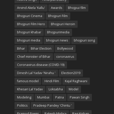
Arvind Akela 'Kallu'
Awards
Bhojpui film
Bhojpuri Cinema
Bhojpuri Film
Bhojpuri Film Hero
Bhojpuri Heroin
bhojpuri khabar
Bhojpurimedia
bhojpuri media
bhojpuri news
bhojpuri song
Bihar
Bihar Election
Bollywood
Chief minister of Bihar
coronavirus
Coronavirus disease (COVID-19)
Dinesh Lal Yadav 'Nirahu '
Election2019
famous model
Hindi Film
Kajal Raghwani
Khesari Lal Yadav
Loksabha
Model
Modeling
Mumbai
Patna
Pawan Singh
Politics
Pradeep Pandey 'Chintu '
Pramod Premi
Rakesh Mishra
Ravi Kishan