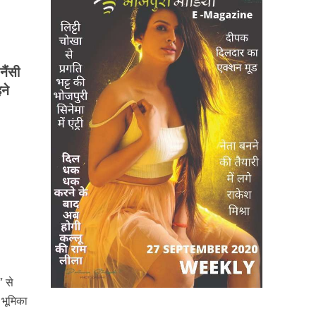
नैंसी
हने
” से
 भूमिका