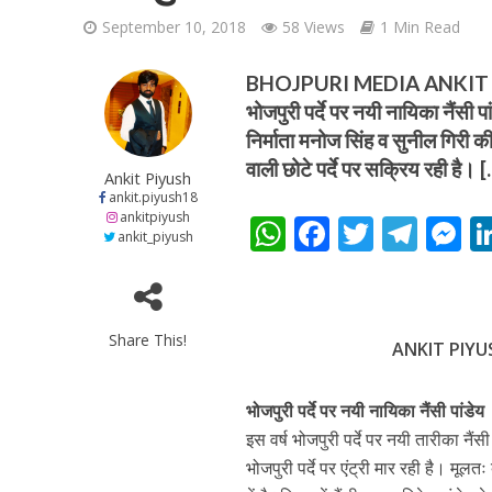
September 10, 2018
58 Views
1 Min Read
BHOJPURI MEDIA ANKIT P
भोजपुरी पर्दे पर नयी नायिका नैंसी पां
निर्माता मनोज सिंह व सुनील गिरी की
वाली छोटे पर्दे पर सक्रिय रही है। 
शिवानी सिंह का नया बोल
Ankit Piyush
ankit.piyush18
ankitpiyush
W
F
T
T
ankit_piyush
h
ac
w
el
e
at
e
itt
e
s
s
b
er
gr
e
Share This!
ANKIT PIYU
A
o
a
n
p
o
m
g
भोजपुरी पर्दे पर नयी नायिका नैंसी पांडेय
p
k
e
इस वर्ष भोजपुरी पर्दे पर नयी तारीका नैंस
वर्ल्डवाइड रिकॉर्ड्स भ
भोजपुरी पर्दे पर एंट्री मार रही है। मूल