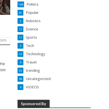
Politics
168
Popular
61
Robotics
3
Science
13
Sports
17
POSTS
Tech
3
Technology
10
Travel
9
 He
him
trending
55
Uncategorized
98
VIDEOS
4
Sponsered By