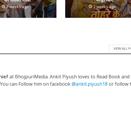
2 weeks ago
2 weeks ago
ी शंकर की प्रेम कहानी” ने मचाया धमाल
VIEW ALL 
hief
at BhojpuriMedia. Ankit Piyush loves to Read Book and
. You can Follow him on facebook
@ankit.piyush18
or follow 
ने तोड़ दिया दिव्या त्यागी का सब्र, कैमरा बंद होने के बाद भी नहीं थमे आंसू