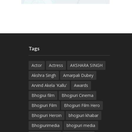
Tags
Actor
Actress
AKSHARA SINGH
Akshra Singh
Amarpali Dubey
Arvind Akela 'Kallu'
Awards
Bhojpui film
Bhojpuri Cinema
Bhojpuri Film
Bhojpuri Film Hero
Bhojpuri Heroin
bhojpuri khabar
Bhojpurimedia
bhojpuri media