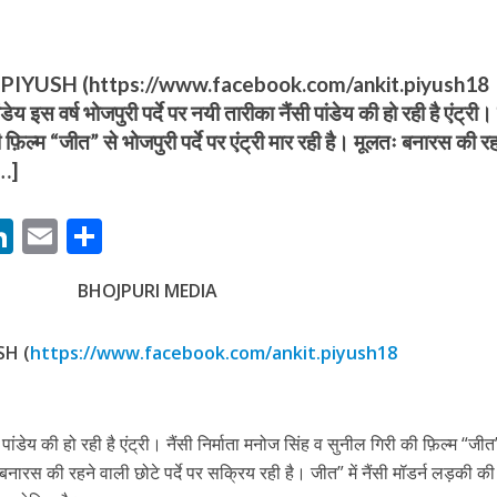
IYUSH (https://www.facebook.com/ankit.piyush18
डेय इस वर्ष भोजपुरी पर्दे पर नयी तारीका नैंसी पांडेय की हो रही है एंट्री। 
 फ़िल्म “जीत” से भोजपुरी पर्दे पर एंट्री मार रही है। मूलतः बनारस की र
[…]
बम गीत तोहरे के मांगिला जानु हुआ रिलीज, दर्शकों का मिल रहा भरपूर प्यार
M
Li
E
S
n
m
h
BHOJPURI MEDIA
s
k
ai
ar
e
l
e
SH (
https://www.facebook.com/ankit.piyush18
dI
n
r
ी पांडेय की हो रही है एंट्री। नैंसी निर्माता मनोज सिंह व सुनील गिरी की फ़िल्म “जीत
ोजपुरी का नया धमाकेदार गाना जल्द, दुबई की खूबसूरत लोकेशन्स पर हो रही है शूटिंग
तः बनारस की रहने वाली छोटे पर्दे पर सक्रिय रही है। जीत” में नैंसी मॉडर्न लड़की की