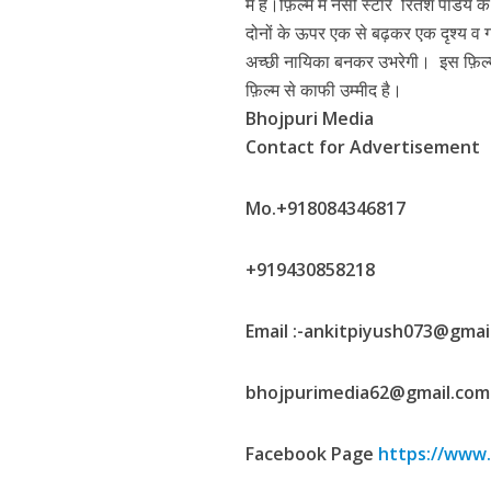
में है।फ़िल्म में नैंसी स्टार रितेश पांडेय
दोनों के ऊपर एक से बढ़कर एक दृश्य व गान
अच्छी नायिका बनकर उभरेगी। इस फ़िल्म के
फ़िल्म से काफी उम्मीद है।
Bhojpuri Media
Contact for Advertisement
Mo.+918084346817
पवन सिंह का बॉलीवुड म
+919430858218
Email :-ankitpiyush073@gmai
bhojpurimedia62@gmail.com
Facebook Page
https://www