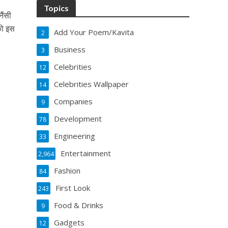
Topics
ैंसी
को इस
Add Your Poem/Kavita
2
Business
3
Celebrities
12
Celebrities Wallpaper
14
Companies
9
Development
78
Engineering
33
Entertainment
2,964
Fashion
84
First Look
243
Food & Drinks
9
Gadgets
12