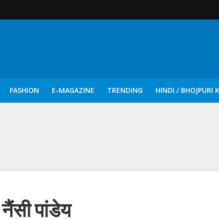
FASHION
E-MAGAZINE
TRENDING
HINDI / BHOJPURI 
दिन नुक्कड़ एवं रंगमंचीय नाटकों ने दिया सामाजिक सरोकारों का सशक्त संदेश
नैंसी पांडेय