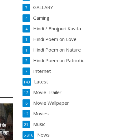
GALLARY
7
Gaming
4
Hindi / Bhojpuri Kavita
4
Hindi Poem on Love
1
Hindi Poem on Nature
1
Hindi Poem on Patriotic
3
Internet
7
Latest
143
Movie Trailer
12
Movie Wallpaper
6
Movies
12
Music
21
े के
ल रहा
News
6,816