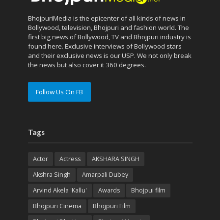
BhojpuriMedia is the epicenter of all kinds of news in
Bollywood, television, Bhojpuri and fashion world. The
first big news of Bollywood, TV and Bhojpuri industry is
found here. Exclusive interviews of Bollywood stars
and their exclusive news is our USP. We not only break
the news but also cover it 360 degrees.
Follow Us On FB
Tags
Actor
Actress
AKSHARA SINGH
Akshra Singh
Amarpali Dubey
Arvind Akela 'Kallu'
Awards
Bhojpui film
Bhojpuri Cinema
Bhojpuri Film