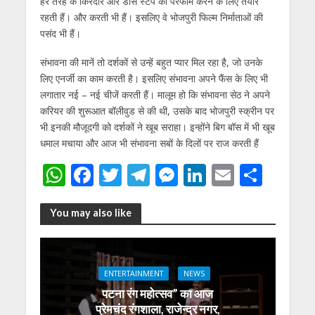
हर तरह के किरदार और डांस स्‍टेप को परफॉर्म करने के लिए तैयार
रहती हैं। और करती भी हैं। इसलिए वे भोजपुरी फिल्‍म निर्माताओं की
पसंद भी हैं।
संभावना की मानें तो दर्शकों से उन्‍हें बहुत प्‍यार मिल रहा है, जो उनके
लिए एनर्जी का काम करती है। इसलिए संभावना अपने फैंस के लिए भी
लगातार नई – नई चीजें करती हैं। मालूम हो कि संभावना सेठ ने अपने
करियर की शुरूआत बॉलीवुड से की थी, उसके बाद भोजपुरी स्‍क्रीन पर
भी इनकी मौजूदगी को दर्शकों ने खूब सराहा। इन्‍होंने बिग बॉस में भी खूब
धमाल मचाया और आज भी संभावना सबों के दिलों पर राज करती हैं
W
F
T
T
M
Li
E
S
h
ac
w
el
e
n
m
h
at
e
itt
e
ss
k
ai
ar
You may also like
s
b
er
gr
e
e
l
e
A
o
a
n
dI
ENTERTAINMENT
NEWS
p
o
m
g
n
पटना रंग महोत्सव” का आज
p
k
er
प्रेमचंद रंगशाला, राजेन्द्र नगर,