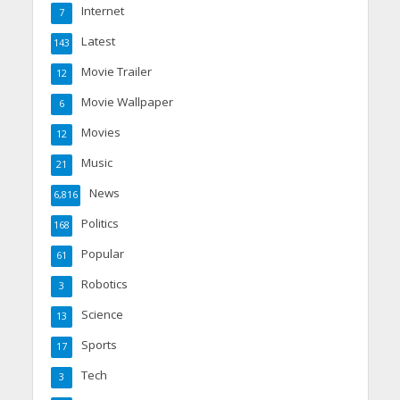
Internet
7
Latest
143
Movie Trailer
12
Movie Wallpaper
6
Movies
12
Music
21
News
6,816
Politics
168
Popular
61
Robotics
3
Science
13
Sports
17
Tech
3