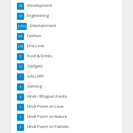
Development
78
Engineering
33
Entertainment
2,964
Fashion
84
First Look
243
Food & Drinks
9
Gadgets
12
GALLARY
7
Gaming
4
Hindi / Bhojpuri Kavita
4
Hindi Poem on Love
1
Hindi Poem on Nature
1
Hindi Poem on Patriotic
3