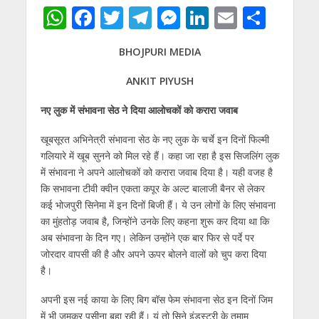
W
F
T
T
M
Li
E
S
h
ac
w
el
e
n
m
h
BHOJPURI MEDIA
at
e
itt
e
ss
k
ai
ar
s
b
er
gr
e
e
l
e
ANKIT PIYUSH
A
o
a
n
dI
नए लुक में संभावना सेठ ने दिया आलोचकों को करारा जवाब
p
o
m
g
n
खूबसूरत अभिनेत्री संभावना सेठ के नए लुक के चर्चे इन दिनों फिल्मी
p
k
er
गलियारे में खूब सुनने को मिल रहे हैं। कहा जा रहा है इस सिजलिंग लुक
में संभावना ने अपने आलोचकों को करारा जवाब दिया है। यही वजह है
कि सभावना टीवी क्वीन एकता कपूर के अल्ट बालाजी बैनर से लेकर
कई भोजपुरी सिनेमा में इन दिनों बिजी हैं। ये उन लोगों के लिए संभावना
का मुंहतोड़ जवाब है, जिन्होंने उनके लिए कहना शुरू कर दिया था कि
अब संभावना के दिन गए। लेकिन उन्होंने एक बार फिर से पर्दे पर
जोरदार वापसी की है और अपने ऊपर बोलने वालों को चुप करा दिया
है।
अपनी इस नई काया के लिए बिग बॉस फेम संभावना सेठ इन दिनों जिम
में भी जमकर पसीना बहा रही हैं। यूं तो सिने इंडस्‍ट्री के तमाम