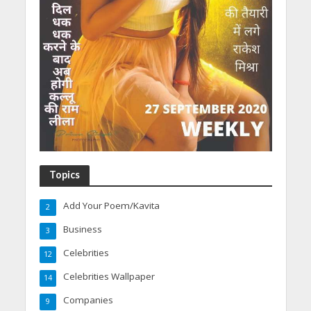
Topics
Add Your Poem/Kavita
2
Business
3
Celebrities
12
Celebrities Wallpaper
14
Companies
9