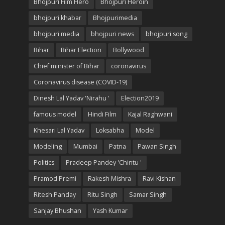
Bhojpuri Film Hero
Bhojpuri Heroin
bhojpuri khabar
Bhojpurimedia
bhojpuri media
bhojpuri news
bhojpuri song
Bihar
Bihar Election
Bollywood
Chief minister of Bihar
coronavirus
Coronavirus disease (COVID-19)
Dinesh Lal Yadav 'Nirahu '
Election2019
famous model
Hindi Film
Kajal Raghwani
Khesari Lal Yadav
Loksabha
Model
Modeling
Mumbai
Patna
Pawan Singh
Politics
Pradeep Pandey 'Chintu '
Pramod Premi
Rakesh Mishra
Ravi Kishan
Ritesh Panday
Ritu Singh
Samar Singh
Sanjay Bhushan
Yash Kumar