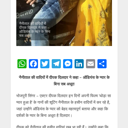
नैनीताल की वादियों में
दीपक दिलदार ने कहा –
ऑडियंस के प्‍यार के बिना
सब अधूरा
W
F
T
T
M
Li
E
S
h
ac
w
el
e
n
m
h
नैनीताल की वादियों में दीपक दिलदार ने कहा – ऑडियंस के प्‍यार के
at
e
itt
e
ss
k
ai
ar
बिना सब अधूरा
s
b
er
gr
e
e
l
e
भोजपुरी सिंगर – एक्‍टर दीपक दिलदार इन दिनों अपनी फिल्‍म ‘थोड़ा सा
A
o
a
n
dI
प्‍यार हुआ है’ के गानों की शूटिंग नैनीताल के हसीन वादियों में कर रहे है,
p
o
m
g
n
जहां उन्‍होंने ऑडियंस के प्‍यार को बेहद महत्‍वपूर्ण बताया और कहा कि
p
k
er
दर्शकों के प्‍यार के बिना अधूरा है दिलदार।
दीपक को नैनीताल की हसीन वादियां खूब भा रही हैं। उन्‍होंने कहा कि