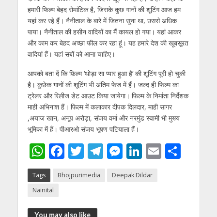
हमारी फिल्‍म बेहद रोमांटिक है, जिसके कुछ गानों की शूटिंग आज हम
यहां कर रहे हैं। नैनीताल के बारे में जितना सुना था, उससे अधिक
पाया। नैनीताल की हसीन वादियों का मैं कायल हो गया। यहां आकर
और काम कर बेहद अच्‍छा फील कर रहा हूं। यह हमारे देश की खूबसूरत
वादियां हैं। यहां सबों को आना चाहिए।
आपको बता दें कि फ़िल्म ‘थोड़ा सा प्यार हुआ है’ की शूटिंग पूरी हो चुकी
है। कुछेक गानों की शूटिंग भी अंतिम फेज में हैं। जल्‍द ही फिल्‍म का
ट्रेलर और रिलीज डेट आउट किया जायेगा। फिल्‍म के निर्माता निर्देशक
माही अभिनाश हैं। फिल्‍म में कलाकार दीपक दिलदार, माही सागर
,अयाज खान, अनूप अरोड़ा, संजय वर्मा और नरमुंड स्वामी भी मुख्य
भूमिका में हैं। पीआरओ संजय भूषण पटियाला हैं।
W
F
T
T
M
Li
E
S
h
ac
w
el
e
n
m
h
Tags
Bhojpurimedia
Deepak Dildar
at
e
itt
e
ss
k
ai
ar
Nainital
s
b
er
gr
e
e
l
e
A
o
a
n
dI
You may also like