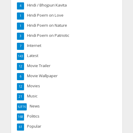
Hindi / Bhojpuri Kavita
4
Hindi Poem on Love
1
Hindi Poem on Nature
1
Hindi Poem on Patriotic
3
Internet
7
Latest
143
Movie Trailer
12
Movie Wallpaper
6
Movies
12
Music
21
News
6,816
Politics
168
Popular
61