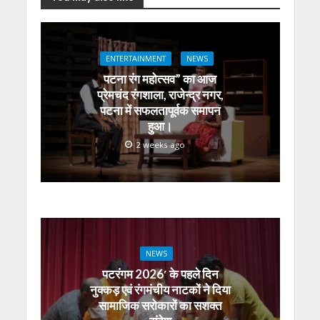
p
o
m
g
n
p
k
er
ENTERTAINMENT
NEWS
पटना रंग महोत्सव” का आज
प्रेमचंद रंगशाला, राजेन्द्र नगर,
पटना में सफलतापूर्वक समापन
हुआ।
2 weeks ago
NEWS
पटरंगम 2026′ के पहले दिन
नुक्कड़ एवं रंगमंचीय नाटकों ने दिया
सामाजिक सरोकारों का सशक्त