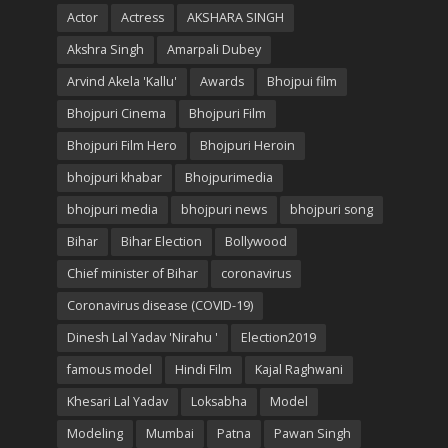
Actor
Actress
AKSHARA SINGH
Akshra Singh
Amarpali Dubey
Arvind Akela 'Kallu'
Awards
Bhojpui film
Bhojpuri Cinema
Bhojpuri Film
Bhojpuri Film Hero
Bhojpuri Heroin
bhojpuri khabar
Bhojpurimedia
bhojpuri media
bhojpuri news
bhojpuri song
Bihar
Bihar Election
Bollywood
Chief minister of Bihar
coronavirus
Coronavirus disease (COVID-19)
Dinesh Lal Yadav 'Nirahu '
Election2019
famous model
Hindi Film
Kajal Raghwani
Khesari Lal Yadav
Loksabha
Model
Modeling
Mumbai
Patna
Pawan Singh