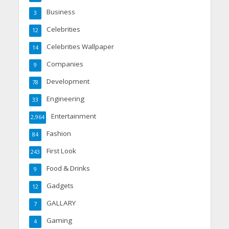
Business
3
Celebrities
12
Celebrities Wallpaper
14
Companies
9
Development
78
Engineering
33
Entertainment
2,964
Fashion
84
First Look
243
Food & Drinks
9
Gadgets
12
GALLARY
7
Gaming
4