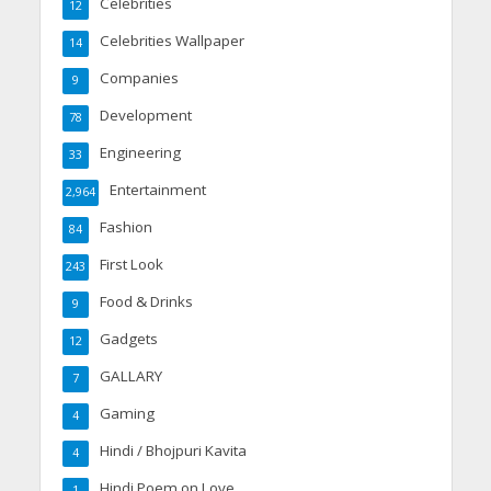
Celebrities
12
Celebrities Wallpaper
14
Companies
9
Development
78
Engineering
33
Entertainment
2,964
Fashion
84
First Look
243
Food & Drinks
9
Gadgets
12
GALLARY
7
Gaming
4
Hindi / Bhojpuri Kavita
4
Hindi Poem on Love
1