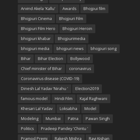
Arvind Akela 'Kallu'
Awards
Bhojpui film
Bhojpuri Cinema
Bhojpuri Film
Bhojpuri Film Hero
Bhojpuri Heroin
bhojpuri khabar
Bhojpurimedia
bhojpuri media
bhojpuri news
bhojpuri song
Bihar
Bihar Election
Bollywood
Chief minister of Bihar
coronavirus
Coronavirus disease (COVID-19)
Dinesh Lal Yadav 'Nirahu '
Election2019
famous model
Hindi Film
Kajal Raghwani
Khesari Lal Yadav
Loksabha
Model
Modeling
Mumbai
Patna
Pawan Singh
Politics
Pradeep Pandey 'Chintu '
Pramod Premi
Rakesh Mishra
Ravi Kishan