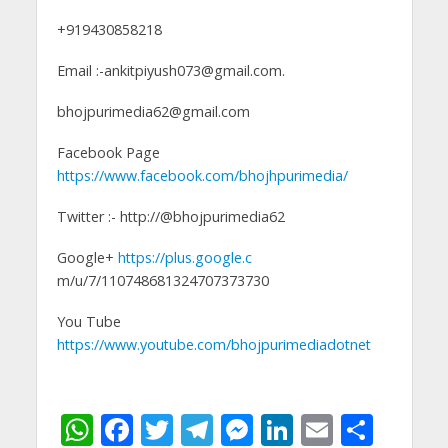
+919430858218
Email :-ankitpiyush073@gmail.com.
bhojpurimedia62@gmail.com
Facebook Page
https://www.facebook.com/bhojhpurimedia/
Twitter :- http://@bhojpurimedia62
Google+
https://plus.google.c
m/u/7/110748681324707373730
You Tube
https://www.youtube.com/bhojpurimediadotnet
W
F
T
T
M
Li
E
S