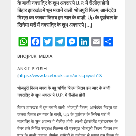
के बाजी नवरात्रि के शुभ अवसर पे U.P. में रीलीज़ होगी
बिहार झारखंड में धूम मचाने वाली भोजपुरी फिल्म, आनंददेव
मिश्रा का जलवा जितब हम प्यार के बाज़ी, Up के पूर्वांचल के
सिनेमा घरों में नवरात्रि के शुभ अवसर पे […]
W
F
T
T
M
Li
E
S
h
ac
w
el
e
n
m
h
BHOJPURI MEDIA
at
e
itt
e
ss
k
ai
ar
s
b
er
gr
e
e
l
e
ANKIT PIYUSH
(
https://www.facebook.com/ankit.piyush18
A
o
a
n
dI
p
o
m
g
n
भोजपुरी फिल्म जगत के बहु चर्चित फिल्म जितब हम प्यार के बाजी
नवरात्रि के शुभ अवसर पे U.P. में रीलीज़ होगी
p
k
er
बिहार झारखंड में धूम मचाने वाली
भोजपुरी
फिल्म, आनंददेव मिश्रा का
जलवा जितब हम प्यार के बाज़ी, Up के पूर्वांचल के सिनेमा घरों में
नवरात्रि के
शुभ
अवसर पे
रीलीज़ होगी लक्ष्मी इंटरटेंमेंट प्रोडक्शन के
बैनर तले निर्मित रूद्राक्ष फिल्म्स की प्रस्तुत भोजपुरी फिल्म ‘जितब हम
प्यार के बाजी’ एक्शन, रोमांस, कॉमेडी के इमोशन से भरपूर इस फिल्म के