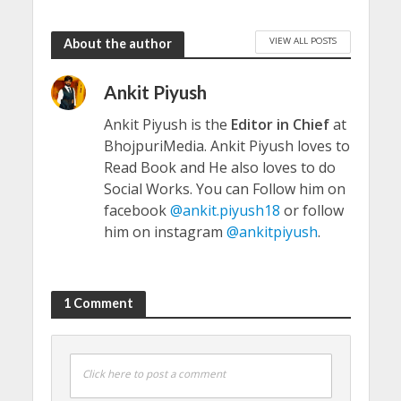
VIEW ALL POSTS
About the author
Ankit Piyush
Ankit Piyush is the
Editor in Chief
at
BhojpuriMedia. Ankit Piyush loves to
Read Book and He also loves to do
Social Works. You can Follow him on
facebook
@ankit.piyush18
or follow
him on instagram
@ankitpiyush
.
1 Comment
Click here to post a comment