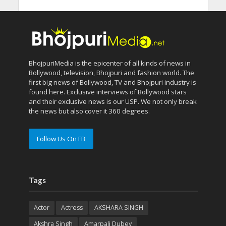
BhojpuriMedia is the epicenter of all kinds of news in
Bollywood, television, Bhojpuri and fashion world. The
first big news of Bollywood, TV and Bhojpuri industry is
found here. Exclusive interviews of Bollywood stars
and their exclusive news is our USP. We not only break
the news but also cover it 360 degrees.
Follow Us On FB
Tags
Actor
Actress
AKSHARA SINGH
Akshra Singh
Amarpali Dubey