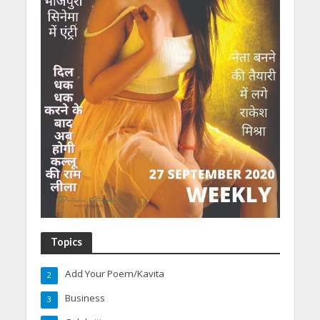
Topics
Add Your Poem/Kavita
2
Business
3