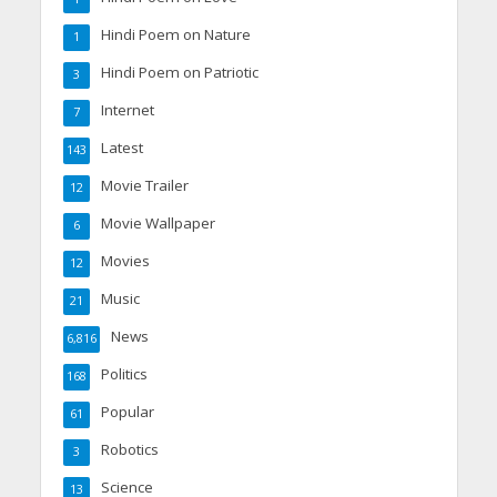
Hindi Poem on Nature
1
Hindi Poem on Patriotic
3
Internet
7
Latest
143
Movie Trailer
12
Movie Wallpaper
6
Movies
12
Music
21
News
6,816
Politics
168
Popular
61
Robotics
3
Science
13