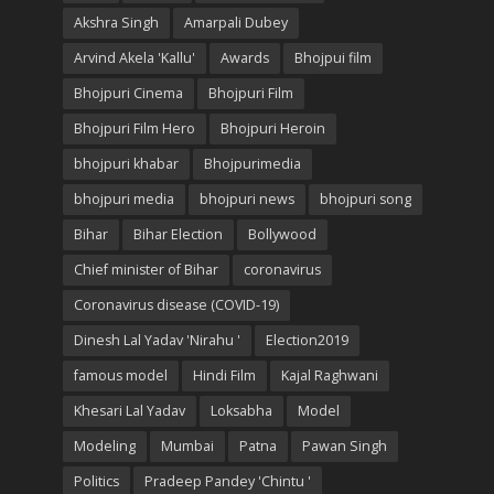
Akshra Singh
Amarpali Dubey
Arvind Akela 'Kallu'
Awards
Bhojpui film
Bhojpuri Cinema
Bhojpuri Film
Bhojpuri Film Hero
Bhojpuri Heroin
bhojpuri khabar
Bhojpurimedia
bhojpuri media
bhojpuri news
bhojpuri song
Bihar
Bihar Election
Bollywood
Chief minister of Bihar
coronavirus
Coronavirus disease (COVID-19)
Dinesh Lal Yadav 'Nirahu '
Election2019
famous model
Hindi Film
Kajal Raghwani
Khesari Lal Yadav
Loksabha
Model
Modeling
Mumbai
Patna
Pawan Singh
Politics
Pradeep Pandey 'Chintu '