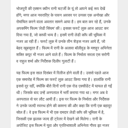
A
o
a
n
dI
भोजपुरी की एक्‍शन क्‍वीन रानी चटर्जी के यूं तो आपने कई रूप देखें
p
o
m
g
n
होंगे, मगर आज नवरात्रि के पावन अवसर पर उनका एक अनोखा और
p
k
er
रोमांचित करने वाला अवतार सामने आया है। हम बात कर रहे हैं, उनके
अपकमिंग फिल्‍म ‘लेडी सिंघम’ की। इसका फर्स्‍ट लुक आज आउट कर
दिया गया है, जो काफी भव्‍य है। इसमें रानी लेडी कॉप की भूमिका में
नजर आ रही हैं। फर्स्‍ट लुक में उनके तीन शेड्स नजर आये हैं, जो
बेहद खूबसूरत हैं। फिल्‍म में रानी के अलावा बॉलीवुड के मशहूर अभिनेता
शक्ति कपूर भी नजर आने वाले हैं। फिल्‍म के निर्माता सरला एस सरोगी
व राहुल शर्मा और निर्देशक दिलीप गुलाटी हैं।
यह फिल्‍म इस साल दिसंबर में रिलीज होने वाली है। उससे पहले आज
एक समारोह में फिल्‍म का फर्स्‍ट लुक आउट किया गया है। हालांकि रानी
इससे दूर रहीं, क्‍योंकि बीते दिनों रानी एक रोड एक्‍सीडेंट में घायल हो गईं
थी। जिसके बाद उन्‍हें अस्‍पताल में भर्ती कराया गया था। मगर अब वे
अस्‍पताल से घर लौट आयी हैं। इस पर फिल्‍म के निर्माता और निर्देशक
ने उनके जल्‍दी स्‍वस्‍थ होने की कामना की और कहा कि रानी एक बहादुर
सोल हैं। वे इस फिल्‍म में भी एक दमदार लेडी कॉप की भूमिका में है,
जिसकी एक झलक जल्‍द ही ट्रेलर में देखने को मिलेगा। रानी के
अपोजिट इस फिल्‍म में युवा और प्रतिभाशाली अभिनेता गौरव झा नजर