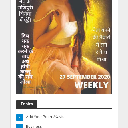
Topics
Add Your Poem/Kavita
2
Business
3