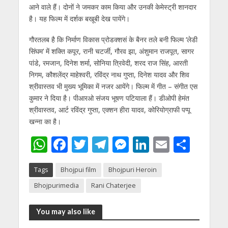
आने वाले हैं। दोनों ने जमकर काम किया और उनकी केमेस्‍ट्री शानदार
है। यह फिल्‍म में दर्शक बखूबी देख पायेंगे।
गौरतलब है कि निर्माण विकास प्रोडक्‍शसं के बैनर तले बनी फिल्‍म ‘लेडी
सिंघम’ में शक्ति कपूर, रानी चटर्जी, गौरव झा, अंशुमान राजपूत, सागर
पांडे, रमजान, दिनेश शर्मा, सोनिया त्रिवेदी, शरद राज सिंह, आरती
निगम, कौशलेंद्र माहेश्वरी, रविंद्र नाथ गुप्‍ता, दिनेश यादव और शिव
श्रीवास्‍तव भी मुख्‍य भूमिका में नजर आयेंगे। फिल्‍म में गीत – संगीत एस
कुमार ने दिया है। पीआरओ संजय भूषण पटियाला हैं। डीओपी हेमंत
श्रीवास्‍तव, आर्ट रविंद्र गुप्‍ता, एक्‍शन हीरा यादव, कोरियोग्राफी पप्‍पू
खन्‍ना का है।
W
F
T
T
M
Li
E
S
h
ac
w
el
e
n
m
h
Tags
Bhojpui film
Bhojpuri Heroin
at
e
itt
e
ss
k
ai
ar
Bhojpurimedia
Rani Chaterjee
s
b
er
gr
e
e
l
e
A
o
a
n
dI
You may also like
p
o
m
g
n