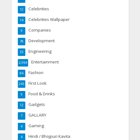
Celebrities
12
Celebrities Wallpaper
14
Companies
9
Development
78
Engineering
33
Entertainment
2,964
Fashion
84
First Look
243
Food & Drinks
9
Gadgets
12
GALLARY
7
Gaming
4
Hindi / Bhojpuri Kavita
4