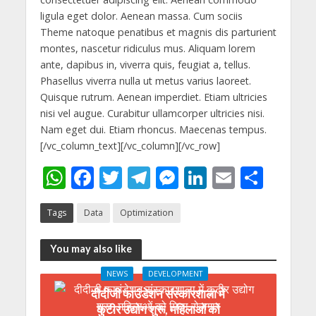
ligula eget dolor. Aenean massa. Cum sociis
Theme natoque penatibus et magnis dis parturient
montes, nascetur ridiculus mus. Aliquam lorem
ante, dapibus in, viverra quis, feugiat a, tellus.
Phasellus viverra nulla ut metus varius laoreet.
Quisque rutrum. Aenean imperdiet. Etiam ultricies
nisi vel augue. Curabitur ullamcorper ultricies nisi.
Nam eget dui. Etiam rhoncus. Maecenas tempus.
[/vc_column_text][/vc_column][/vc_row]
W
F
T
T
M
Li
E
S
h
ac
w
el
e
n
m
h
Tags
Data
Optimization
at
e
itt
e
ss
k
ai
ar
s
b
er
gr
e
e
l
e
You may also like
A
o
a
n
dI
NEWS
DEVELOPMENT
p
o
m
g
n
दीदीजी फाउंडेशन संस्कारशाला में
p
k
er
कुटीर उद्योग शुरू, महिलाओं को