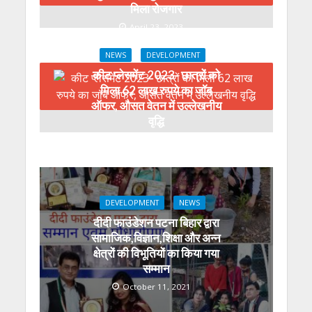
मिला रोजगार
April 23, 2023
NEWS
DEVELOPMENT
कीट प्लेसमेंट 2023- छात्रों को
मिला 62 लाख रुपये का जॉब
ऑफर, औसत वेतन में उल्लेखनीय
वृद्धि
March 17, 2023
DEVELOPMENT
NEWS
दीदी फाउंडेशन पटना बिहार द्वारा
सामाजिक,विज्ञान,शिक्षा और अन्न
क्षेत्रों की विभूतियों का किया गया
सम्मान
October 11, 2021