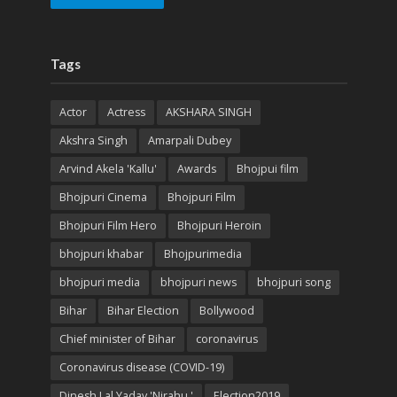
Tags
Actor
Actress
AKSHARA SINGH
Akshra Singh
Amarpali Dubey
Arvind Akela 'Kallu'
Awards
Bhojpui film
Bhojpuri Cinema
Bhojpuri Film
Bhojpuri Film Hero
Bhojpuri Heroin
bhojpuri khabar
Bhojpurimedia
bhojpuri media
bhojpuri news
bhojpuri song
Bihar
Bihar Election
Bollywood
Chief minister of Bihar
coronavirus
Coronavirus disease (COVID-19)
Dinesh Lal Yadav 'Nirahu '
Election2019