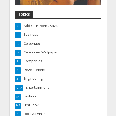
Topics
Add Your Poem/Kavita
2
Business
3
Celebrities
12
Celebrities Wallpaper
14
Companies
9
Development
78
Engineering
33
Entertainment
2,964
Fashion
84
First Look
243
Food & Drinks
9