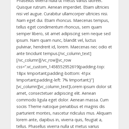
Phasellus viverra nulla ut metus varius laoreet.
Quisque rutrum. Aenean imperdiet. Etiam ultricies
nisi vel augue. Curabitur ullamcorper ultricies nisi.
Nam eget dui. Etiam rhoncus. Maecenas tempus,
tellus eget condimentum rhoncus, sem quam
semper libero, sit amet adipiscing sem neque sed
ipsum. Nam quam nunc, blandit vel, luctus
pulvinar, hendrerit id, lorem. Maecenas nec odio et
ante tincidunt tempus.[/vc_column_text]
[/vc_column][/vc_row][vc_row
css=”.vc_custom_1458552952619{padding-top:
18px !important;padding-bottom: 41px
!important;padding-left: 7% !important;}”]
[vc_column][vc_column_text]Lorem ipsum dolor sit
amet, consectetuer adipiscing elit. Aenean
commodo ligula eget dolor. Aenean massa. Cum
sociis Theme natoque penatibus et magnis dis
parturient montes, nascetur ridiculus mus. Aliquam
lorem ante, dapibus in, viverra quis, feugiat a,
tellus. Phasellus viverra nulla ut metus varius