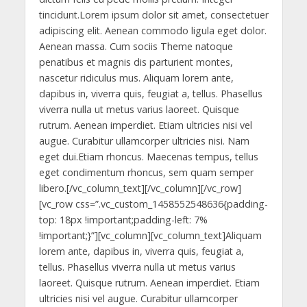
p
k
er
tincidunt.Lorem ipsum dolor sit amet, consectetuer
adipiscing elit. Aenean commodo ligula eget dolor.
Aenean massa. Cum sociis Theme natoque
penatibus et magnis dis parturient montes,
nascetur ridiculus mus. Aliquam lorem ante,
dapibus in, viverra quis, feugiat a, tellus. Phasellus
viverra nulla ut metus varius laoreet. Quisque
rutrum. Aenean imperdiet. Etiam ultricies nisi vel
augue. Curabitur ullamcorper ultricies nisi. Nam
eget dui.Etiam rhoncus. Maecenas tempus, tellus
eget condimentum rhoncus, sem quam semper
libero.[/vc_column_text][/vc_column][/vc_row]
[vc_row css=”.vc_custom_1458552548636{padding-
top: 18px !important;padding-left: 7%
!important;}”][vc_column][vc_column_text]Aliquam
lorem ante, dapibus in, viverra quis, feugiat a,
tellus. Phasellus viverra nulla ut metus varius
laoreet. Quisque rutrum. Aenean imperdiet. Etiam
ultricies nisi vel augue. Curabitur ullamcorper