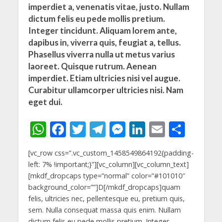
imperdiet a, venenatis vitae, justo. Nullam
dictum felis eu pede mollis pretium.
Integer tincidunt. Aliquam lorem ante,
dapibus in, viverra quis, feugiat a, tellus.
Phasellus viverra nulla ut metus varius
laoreet. Quisque rutrum. Aenean
imperdiet. Etiam ultricies nisi vel augue.
Curabitur ullamcorper ultricies nisi. Nam
eget dui.
W
F
T
T
M
Li
E
S
h
ac
w
el
e
n
m
h
[vc_row css=”.vc_custom_1458549864192{padding-
at
e
itt
e
ss
k
ai
ar
left: 7% !important;}”][vc_column][vc_column_text]
s
b
er
gr
e
e
l
e
[mkdf_dropcaps type=”normal” color=”#101010″
A
o
a
n
dI
background_color=””]D[/mkdf_dropcaps]quam
felis, ultricies nec, pellentesque eu, pretium quis,
p
o
m
g
n
sem. Nulla consequat massa quis enim. Nullam
dictum felis eu pede mollis pretium. Integer