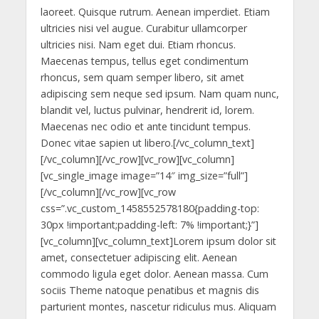
laoreet. Quisque rutrum. Aenean imperdiet. Etiam
ultricies nisi vel augue. Curabitur ullamcorper
ultricies nisi. Nam eget dui. Etiam rhoncus.
Maecenas tempus, tellus eget condimentum
rhoncus, sem quam semper libero, sit amet
adipiscing sem neque sed ipsum. Nam quam nunc,
blandit vel, luctus pulvinar, hendrerit id, lorem.
Maecenas nec odio et ante tincidunt tempus.
Donec vitae sapien ut libero.[/vc_column_text]
[/vc_column][/vc_row][vc_row][vc_column]
[vc_single_image image=”14″ img_size=”full”]
[/vc_column][/vc_row][vc_row
css=”.vc_custom_1458552578180{padding-top:
30px !important;padding-left: 7% !important;}”]
[vc_column][vc_column_text]Lorem ipsum dolor sit
amet, consectetuer adipiscing elit. Aenean
commodo ligula eget dolor. Aenean massa. Cum
sociis Theme natoque penatibus et magnis dis
parturient montes, nascetur ridiculus mus. Aliquam