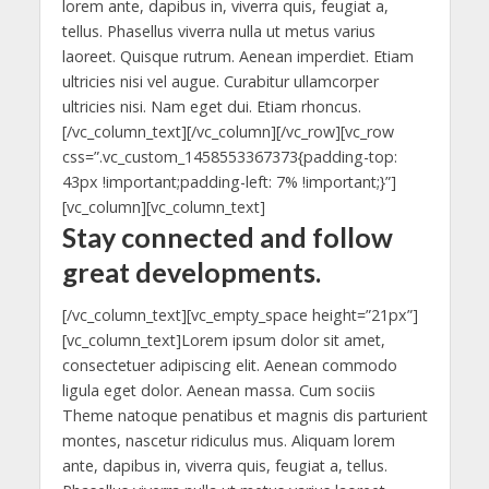
lorem ante, dapibus in, viverra quis, feugiat a,
tellus. Phasellus viverra nulla ut metus varius
laoreet. Quisque rutrum. Aenean imperdiet. Etiam
ultricies nisi vel augue. Curabitur ullamcorper
ultricies nisi. Nam eget dui. Etiam rhoncus.
[/vc_column_text][/vc_column][/vc_row][vc_row
css=”.vc_custom_1458553367373{padding-top:
43px !important;padding-left: 7% !important;}”]
[vc_column][vc_column_text]
Stay connected and follow
great developments.
[/vc_column_text][vc_empty_space height=”21px”]
[vc_column_text]Lorem ipsum dolor sit amet,
consectetuer adipiscing elit. Aenean commodo
ligula eget dolor. Aenean massa. Cum sociis
Theme natoque penatibus et magnis dis parturient
montes, nascetur ridiculus mus. Aliquam lorem
ante, dapibus in, viverra quis, feugiat a, tellus.