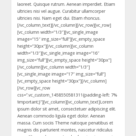
laoreet. Quisque rutrum. Aenean imperdiet. Etiam
ultricies nisi vel augue. Curabitur ullamcorper
ultricies nisi. Nam eget dui. Etiam rhoncus.
[/vc_column_text][/vc_column][/vc_row][vc_row]
[vc_column width=”1/3″][vc_single_image
image=”15″ img_size=”full”][vc_empty_space
height=”30px”][/vc_column][vc_column
width=”1/3″][vc_single_image image=”16″
img_size=”full”][vc_empty_space height=”30px”]
[/vc_column][vc_column width=”1/3″]
[vc_single_image image=”17″ img_size=”full”]
[vc_empty_space height=”30px”][/vc_column]
[/vc_row][vc_row
css=”.vc_custom_1458550581311{padding-left: 7%
!important;}”][vc_column][vc_column_text]Lorem
ipsum dolor sit amet, consectetuer adipiscing elit.
Aenean commodo ligula eget dolor. Aenean
massa. Cum sociis Theme natoque penatibus et
magnis dis parturient montes, nascetur ridiculus