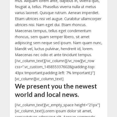
mus. Aliquam lorem ante, dapibus in, viverra quis,
feugiat a, tellus. Phasellus viverra nulla ut metus
varius laoreet. Quisque rutrum. Aenean imperdiet.
Etiam ultricies nisi vel augue. Curabitur ullamcorper
ultricies nisi. Nam eget dui. Etiam rhoncus.
Maecenas tempus, tellus eget condimentum
rhoncus, sem quam semper libero, sit amet
adipiscing sem neque sed ipsum. Nam quam nunc,
blandit vel, luctus pulvinar, hendrerit id, lorem.
Maecenas nec odio et ante tincidunt tempus.
[/vc_column_text][/vc_column][/vc_row][vc_row
css=”.vc_custom_1458553376028{padding-top:
43px !important;padding-left: 7% !important;}”]
[vc_column][vc_column_text]
We present you the newest
world and local news.
[/vc_column_text][vc_empty_space height=”21px”]
[vc_column_text]Lorem ipsum dolor sit amet,
consectetuer adipiscing elit. Aenean commodo