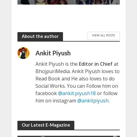
VIEW ALL POSTS
About the author
Ankit Piyush
Ankit Piyush is the
Editor in Chief
at
BhojpuriMedia. Ankit Piyush loves to
Read Book and He also loves to do
Social Works. You can Follow him on
facebook
@ankit.piyush18
or follow
him on instagram
@ankitpiyush
.
Our Latest E-Magazine