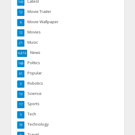
Latest
143
Movie Trailer
12
Movie Wallpaper
6
Movies
12
Music
21
News
6,816
Politics
168
Popular
61
Robotics
3
Science
13
Sports
17
Tech
3
Technology
10
Travel
9