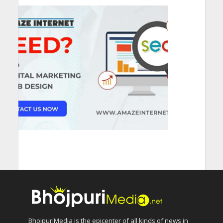
BhojpuriMedia is the epicenter of all kinds of news in