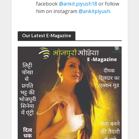
facebook
@ankit.piyush18
or follow
him on instagram
@ankitpiyush
.
Our Latest E-Magazine