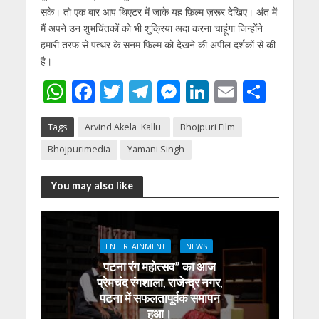
सके। तो एक बार आप थिएटर में जाके यह फ़िल्म ज़रूर देखिए। अंत में
मैं अपने उन शुभचिंतकों को भी शुक्रिया अदा करना चाहूंगा जिन्होंने
हमारी तरफ से पत्थर के सनम फ़िल्म को देखने की अपील दर्शकों से की
है।
W
F
T
T
M
Li
E
S
h
ac
w
el
e
n
m
h
Tags
Arvind Akela 'Kallu'
Bhojpuri Film
at
e
itt
e
ss
k
ai
ar
Bhojpurimedia
Yamani Singh
s
b
er
gr
e
e
l
e
A
o
a
n
dI
You may also like
p
o
m
g
n
p
k
er
ENTERTAINMENT
NEWS
पटना रंग महोत्सव” का आज
प्रेमचंद रंगशाला, राजेन्द्र नगर,
पटना में सफलतापूर्वक समापन
हुआ।