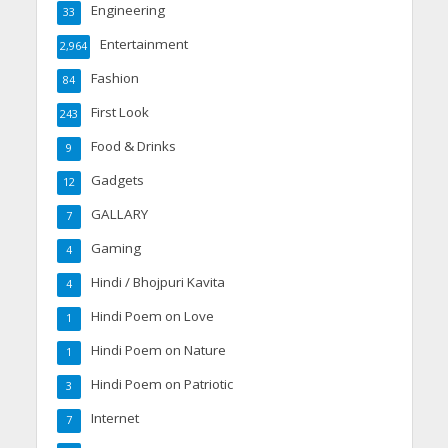
Engineering
33
Entertainment
2,964
Fashion
84
First Look
243
Food & Drinks
9
Gadgets
12
GALLARY
7
Gaming
4
Hindi / Bhojpuri Kavita
4
Hindi Poem on Love
1
Hindi Poem on Nature
1
Hindi Poem on Patriotic
3
Internet
7