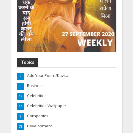
Topics
Add Your Poem/Kavita
2
Business
3
Celebrities
12
Celebrities Wallpaper
14
Companies
9
Development
78