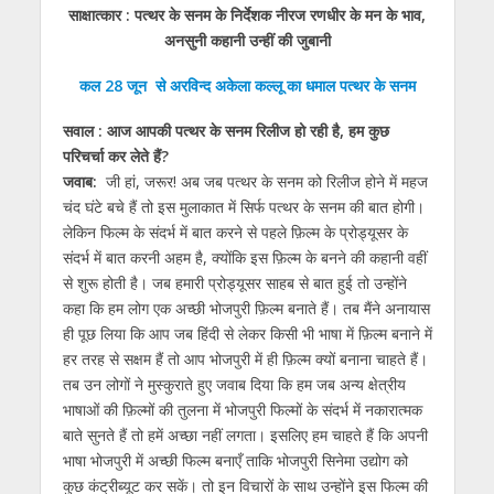
साक्षात्कार : पत्थर के सनम के निर्देशक नीरज रणधीर के मन के भाव,
at
e
itt
e
ss
k
ai
ar
अनसुनी कहानी उन्हीं की जुबानी
s
b
er
gr
e
e
l
e
कल 28 जून से अरविन्द अकेला कल्लू का धमाल पत्थर के सनम
A
o
a
n
dI
p
o
m
g
n
सवाल : आज आपकी पत्थर के सनम रिलीज हो रही है, हम कुछ
परिचर्चा कर लेते हैं?
p
k
er
जवाब:
जी हां, जरूर! अब जब पत्थर के सनम को रिलीज होने में महज
चंद घंटे बचे हैं तो इस मुलाकात में सिर्फ पत्थर के सनम की बात होगी।
लेकिन फिल्म के संदर्भ में बात करने से पहले फ़िल्म के प्रोड्यूसर के
संदर्भ में बात करनी अहम है, क्योंकि इस फ़िल्म के बनने की कहानी वहीं
से शुरू होती है। जब हमारी प्रोड्यूसर साहब से बात हुई तो उन्होंने
कहा कि हम लोग एक अच्छी भोजपुरी फ़िल्म बनाते हैं। तब मैंने अनायास
ही पूछ लिया कि आप जब हिंदी से लेकर किसी भी भाषा में फ़िल्म बनाने में
हर तरह से सक्षम हैं तो आप भोजपुरी में ही फ़िल्म क्यों बनाना चाहते हैं।
तब उन लोगों ने मुस्कुराते हुए जवाब दिया कि हम जब अन्य क्षेत्रीय
भाषाओं की फ़िल्मों की तुलना में भोजपुरी फिल्मों के संदर्भ में नकारात्मक
बाते सुनते हैं तो हमें अच्छा नहीं लगता। इसलिए हम चाहते हैं कि अपनी
भाषा भोजपुरी में अच्छी फिल्म बनाएँ ताकि भोजपुरी सिनेमा उद्योग को
कुछ कंट्रीब्यूट कर सकें। तो इन विचारों के साथ उन्होंने इस फिल्म की