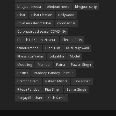
bhojpuri media
bhojpuri news
bhojpuri song
Bihar
Bihar Election
Bollywood
Chief minister of Bihar
coronavirus
Coronavirus disease (COVID-19)
Dinesh Lal Yadav 'Nirahu '
Election2019
famous model
Hindi Film
Kajal Raghwani
Khesari Lal Yadav
Loksabha
Model
Modeling
Mumbai
Patna
Pawan Singh
Politics
Pradeep Pandey 'Chintu '
Pramod Premi
Rakesh Mishra
Ravi Kishan
Ritesh Panday
Ritu Singh
Samar Singh
Sanjay Bhushan
Yash Kumar