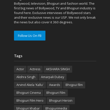
Bollywood, television, Bhojpuri and fashion world. The
first big news of Bollywood, TV and Bhojpuri industry is
found here. Exclusive interviews of Bollywood stars
and their exclusive news is our USP. We not only break
the news but also cover it 360 degrees.
Follow Us On FB
Tags
Actor
Actress
AKSHARA SINGH
Akshra Singh
Amarpali Dubey
Arvind Akela 'Kallu'
Awards
Bhojpui film
Bhojpuri Cinema
Bhojpuri Film
Bhojpuri Film Hero
Bhojpuri Heroin
bhojpuri khabar
Bhojpurimedia