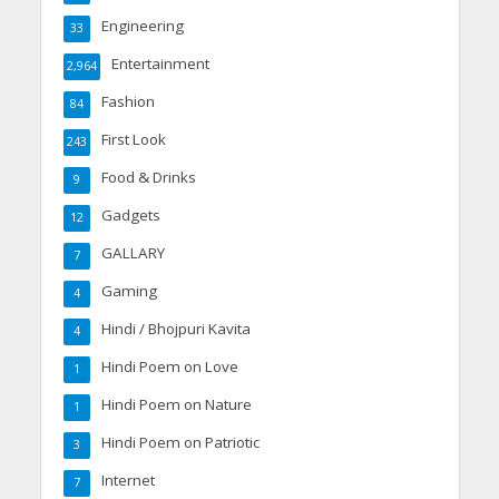
Engineering
33
Entertainment
2,964
Fashion
84
First Look
243
Food & Drinks
9
Gadgets
12
GALLARY
7
Gaming
4
Hindi / Bhojpuri Kavita
4
Hindi Poem on Love
1
Hindi Poem on Nature
1
Hindi Poem on Patriotic
3
Internet
7