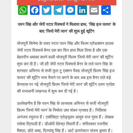
W
F
T
T
M
Li
E
S
h
ac
w
el
e
n
m
h
पवन सिंह और जेपी स्टार पिक्चर्स ने मिलाया हाथ, ‘सिंह इज फायर’ के
at
e
itt
e
ss
k
ai
ar
बाद ‘जियो मेरी जान’ की शुरू हुई शूटिंग
s
b
er
gr
e
e
l
e
भोजपुरी सिनेमा के पावर स्टार पवन सिंह और फिल्म प्रोडक्शन हाउस
A
o
a
n
dI
जेपी स्टार पिक्चर्स बैनर एक बार फिर हाथ मिला लिया है और एक
p
o
m
g
n
बेहतरीन धमाका करने वाली भोजपुरी फिल्म ‘जियो मेरी जान’ की शूटिंग
p
k
er
शुरू कर दी है। जी हाँ! जेपी स्टार पिक्चर्स बैनर के तले पवन सिंह के
शानदार अभिनय से सजी फुल टू एक्शन पैक्ड भोजपुरी फ़िल्म ‘सिंह इज
फायर’ की शूटिंग भव्य पैमाने पर करने के बाद अब इस बैनर तले बड़े
कैनवास पर नई भोजपुरी फ़िल्म ‘जियो मेरी जान’ की शूटिंग उत्तर प्रदेश
की राजधानी लखनऊ में शुरू कर दी गई है।
उल्लेखनीय है कि पवन सिंह के लाजवाब अभिनय से सजी भोजपुरी
फ़िल्म ‘जियो मेरी जान’ के निर्माता उमा शंकर प्रसाद हैं। निर्देशक
अनंजय रघुराज हैं। एसोसिएट प्रोड्यूसर आयुष राज गुप्ता हैं। लेखक
राकेश त्रिपाठी हैं। डीओपी देवेन्द्र तिवारी हैं। संगीतकार रजनीश
मिश्रा, छोटे बाबा, प्रियांशु सिंह हैं। आर्ट डायरेक्टर संजय कुमार हैं।