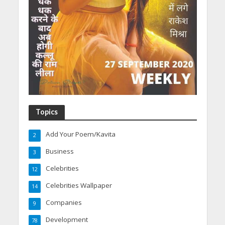
Topics
Add Your Poem/Kavita
2
Business
3
Celebrities
12
Celebrities Wallpaper
14
Companies
9
Development
78