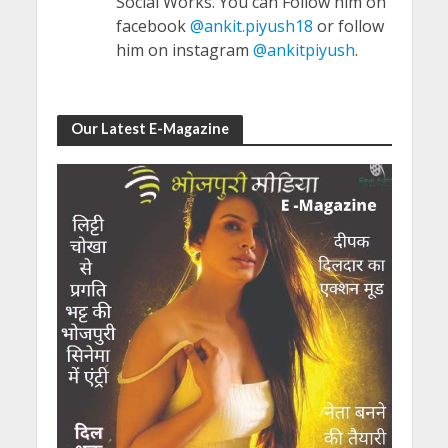
Social Works. You can Follow him on
facebook
@ankit.piyush18
or follow
him on instagram
@ankitpiyush
.
Our Latest E-Magazine