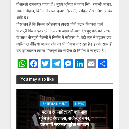
पीआरओ रामचन्द्र यादव हैं। मुख्य भूमिका में पवन सिंह, रुपाली जाधव,
सपना चौहान, विनीत विशाल, बृजेश त्रिपाठी, साहिल शेख, निशा पांडेय
आदि हैं।
गौरतलब है कि फिल्म प्रोडक्शन हाउस ‘जेपी स्टार पिक्चर्स’ जहाँ
भोजपुरी फिल्म इंडस्ट्री में अपना अहम योगदान देते हुए कई बड़े स्टार
के साथ भोजपुरी फिल्मों में निर्माण में सक्रिय है, वहीं एक से बढ़कर एक
म्यूजिकल वीडियो अल्बम सांग का भी निर्माण कर रही है। इसके साथ ही
यह प्रोडक्शन हाउस भोजपुरी वेब सीरीज के निर्माण में सक्रिय है।
W
F
T
T
M
Li
E
S
h
ac
w
el
e
n
m
h
at
e
itt
e
ss
k
ai
ar
You may also like
s
b
er
gr
e
e
l
e
A
o
a
n
dI
ENTERTAINMENT
NEWS
p
o
m
g
n
पटना रंग महोत्सव” का आज
p
k
er
प्रेमचंद रंगशाला, राजेन्द्र नगर,
पटना में सफलतापूर्वक समापन