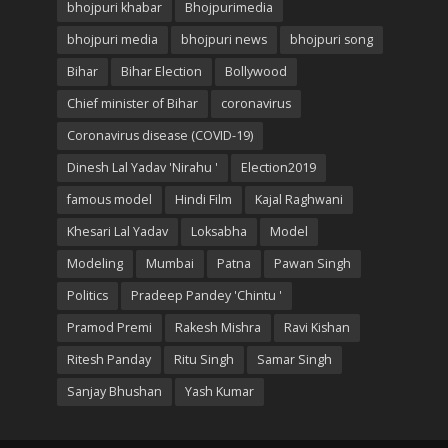
bhojpuri khabar
Bhojpurimedia
bhojpuri media
bhojpuri news
bhojpuri song
Bihar
Bihar Election
Bollywood
Chief minister of Bihar
coronavirus
Coronavirus disease (COVID-19)
Dinesh Lal Yadav 'Nirahu '
Election2019
famous model
Hindi Film
Kajal Raghwani
Khesari Lal Yadav
Loksabha
Model
Modeling
Mumbai
Patna
Pawan Singh
Politics
Pradeep Pandey 'Chintu '
Pramod Premi
Rakesh Mishra
Ravi Kishan
Ritesh Panday
Ritu Singh
Samar Singh
Sanjay Bhushan
Yash Kumar