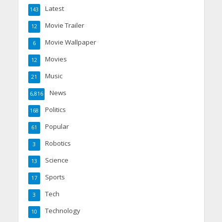
Latest
143
Movie Trailer
12
Movie Wallpaper
6
Movies
12
Music
21
News
6,816
Politics
168
Popular
61
Robotics
3
Science
13
Sports
17
Tech
3
Technology
10