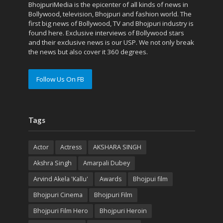
BhojpuriMedia is the epicenter of all kinds of news in
Bollywood, television, Bhojpuri and fashion world. The
first big news of Bollywood, TV and Bhojpuri industry is
found here. Exclusive interviews of Bollywood stars
and their exclusive news is our USP. We not only break
the news but also cover it 360 degrees.
Follow Us On FB
Tags
Actor
Actress
AKSHARA SINGH
Akshra Singh
Amarpali Dubey
Arvind Akela 'Kallu'
Awards
Bhojpui film
Bhojpuri Cinema
Bhojpuri Film
Bhojpuri Film Hero
Bhojpuri Heroin