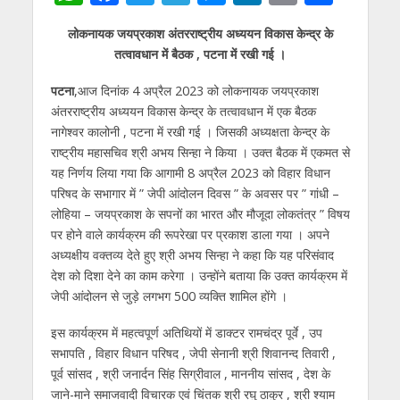
h
ac
w
el
e
n
m
h
लोकनायक जयप्रकाश अंतरराष्ट्रीय अध्ययन विकास केन्द्र के
at
e
itt
e
ss
k
ai
ar
तत्वावधान में बैठक , पटना में रखी गई ।
s
b
er
gr
e
e
l
e
पटना
,आज दिनांक 4 अप्रैल 2023 को लोकनायक जयप्रकाश
A
o
a
n
dI
अंतरराष्ट्रीय अध्ययन विकास केन्द्र के तत्वावधान में एक बैठक
p
o
m
g
n
नागेश्वर कालोनी , पटना में रखी गई । जिसकी अध्यक्षता केन्द्र के
p
k
er
राष्ट्रीय महासचिव श्री अभय सिन्हा ने किया । उक्त बैठक में एकमत से
यह निर्णय लिया गया कि आगामी 8 अप्रैल 2023 को विहार विधान
परिषद के सभागार में ” जेपी आंदोलन दिवस ” के अवसर पर ” गांधी –
लोहिया – जयप्रकाश के सपनों का भारत और मौजूदा लोकतंत्र ” विषय
पर होने वाले कार्यक्रम की रूपरेखा पर प्रकाश डाला गया । अपने
अध्यक्षीय वक्तव्य देते हुए श्री अभय सिन्हा ने कहा कि यह परिसंवाद
देश को दिशा देने का काम करेगा । उन्होंने बताया कि उक्त कार्यक्रम में
जेपी आंदोलन से जुड़े लगभग 500 व्यक्ति शामिल होंगे ।
इस कार्यक्रम में महत्वपूर्ण अतिथियों में डाक्टर रामचंद्र पूर्वे , उप
सभापति , विहार विधान परिषद , जेपी सेनानी श्री शिवानन्द तिवारी ,
पूर्व सांसद , श्री जनार्दन सिंह सिग्रीवाल , माननीय सांसद , देश के
जाने-माने समाजवादी विचारक एवं चिंतक श्री रघु ठाकुर , श्री श्याम