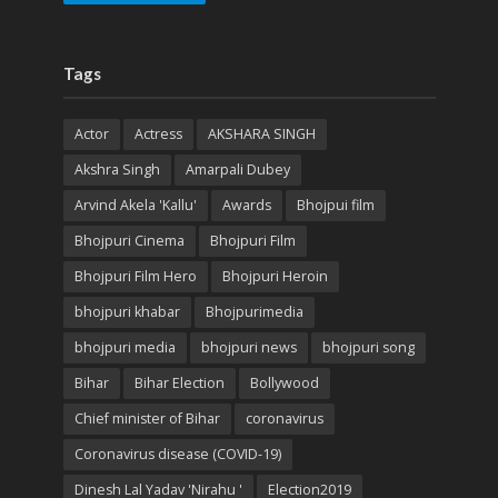
Tags
Actor
Actress
AKSHARA SINGH
Akshra Singh
Amarpali Dubey
Arvind Akela 'Kallu'
Awards
Bhojpui film
Bhojpuri Cinema
Bhojpuri Film
Bhojpuri Film Hero
Bhojpuri Heroin
bhojpuri khabar
Bhojpurimedia
bhojpuri media
bhojpuri news
bhojpuri song
Bihar
Bihar Election
Bollywood
Chief minister of Bihar
coronavirus
Coronavirus disease (COVID-19)
Dinesh Lal Yadav 'Nirahu '
Election2019