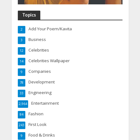
Topics
Add Your Poem/Kavita
2
Business
3
Celebrities
12
Celebrities Wallpaper
14
Companies
9
Development
78
Engineering
33
Entertainment
2,964
Fashion
84
First Look
243
Food & Drinks
9