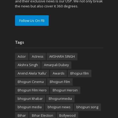
and their exclusive news is our USP. We not only break
the news but also cover it 360 degrees.
Follow Us On FB
Tags
Actor
Actress
AKSHARA SINGH
Akshra Singh
Amarpali Dubey
Arvind Akela 'Kallu'
Awards
Bhojpui film
Bhojpuri Cinema
Bhojpuri Film
Bhojpuri Film Hero
Bhojpuri Heroin
bhojpuri khabar
Bhojpurimedia
bhojpuri media
bhojpuri news
bhojpuri song
Bihar
Bihar Election
Bollywood