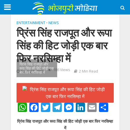
ENTERTAINMENT
•
NEWS
प्रिंस सिंह राजपूत और रूपा
सिंह की हिट जोड़ी एक बार
फिर नरसिम्हा में
प्रिंस सिंह राजपूत और
रूपा सिंह की हिट जोड़ी एक
186 Views
June 27, 2019
2 Min Read
बार फिर नरसिम्हा में
W
F
T
T
M
Li
E
S
h
ac
w
el
e
n
m
h
प्रिंस सिंह राजपूत और रूपा सिंह की हिट जोड़ी एक बार फिर नरसिम्हा
at
e
itt
e
ss
k
ai
ar
में