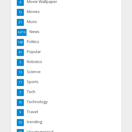
Movie Wallpaper
6
Movies
12
Music
21
News
6,816
Politics
168
Popular
61
Robotics
3
Science
13
Sports
17
Tech
3
Technology
10
Travel
9
trending
55
Uncategorized