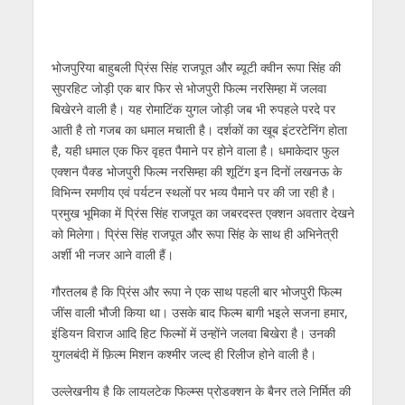
s
b
er
gr
e
e
l
e
A
o
a
n
dI
p
o
m
g
n
भोजपुरिया बाहुबली प्रिंस सिंह राजपूत और ब्यूटी क्वीन रूपा सिंह की
सुपरहिट जोड़ी एक बार फिर से भोजपुरी फिल्म नरसिम्हा में जलवा
p
k
er
बिखेरने वाली है। यह रोमाटिंक युगल जोड़ी जब भी रुपहले परदे पर
आती है तो गजब का धमाल मचाती है। दर्शकों का खूब इंटरटेनिंग होता
है, यही धमाल एक फिर वृहत पैमाने पर होने वाला है। धमाकेदार फुल
एक्शन पैक्ड भोजपुरी फिल्म नरसिम्हा की शूटिंग इन दिनों लखनऊ के
विभिन्न रमणीय एवं पर्यटन स्थलों पर भव्य पैमाने पर की जा रही है।
प्रमुख भूमिका में प्रिंस सिंह राजपूत का जबरदस्त एक्शन अवतार देखने
को मिलेगा। प्रिंस सिंह राजपूत और रूपा सिंह के साथ ही अभिनेत्री
अर्शी भी नजर आने वाली हैं।
गौरतलब है कि प्रिंस और रूपा ने एक साथ पहली बार भोजपुरी फिल्म
जींस वाली भौजी किया था। उसके बाद फिल्म बागी भइले सजना हमार,
इंडियन विराज आदि हिट फिल्मों में उन्होंने जलवा बिखेरा है। उनकी
युगलबंदी में फ़िल्म मिशन कश्मीर जल्द ही रिलीज होने वाली है।
उल्लेखनीय है कि लायलटेक फिल्म्स प्रोडक्शन के बैनर तले निर्मित की