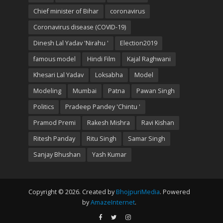
Chief minister of Bihar
coronavirus
Coronavirus disease (COVID-19)
Dinesh Lal Yadav 'Nirahu '
Election2019
famous model
Hindi Film
Kajal Raghwani
Khesari Lal Yadav
Loksabha
Model
Modeling
Mumbai
Patna
Pawan Singh
Politics
Pradeep Pandey 'Chintu '
Pramod Premi
Rakesh Mishra
Ravi Kishan
Ritesh Panday
Ritu Singh
Samar Singh
Sanjay Bhushan
Yash Kumar
Copyright © 2026. Created by
BhojpuriMedia
. Powered
by
AmazeInternet
.