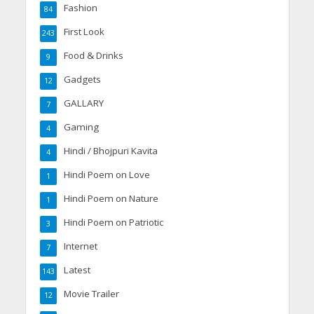
Fashion
84
First Look
243
Food & Drinks
9
Gadgets
12
GALLARY
7
Gaming
4
Hindi / Bhojpuri Kavita
4
Hindi Poem on Love
1
Hindi Poem on Nature
1
Hindi Poem on Patriotic
3
Internet
7
Latest
143
Movie Trailer
12