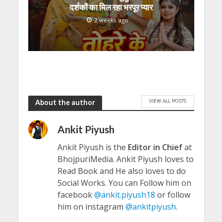
दर्शकों का मिल रहा भरपूर प्यार
2 weeks ago
VIEW ALL POSTS
About the author
Ankit Piyush
Ankit Piyush is the
Editor in Chief
at
BhojpuriMedia. Ankit Piyush loves to
Read Book and He also loves to do
Social Works. You can Follow him on
facebook
@ankit.piyush18
or follow
him on instagram
@ankitpiyush
.