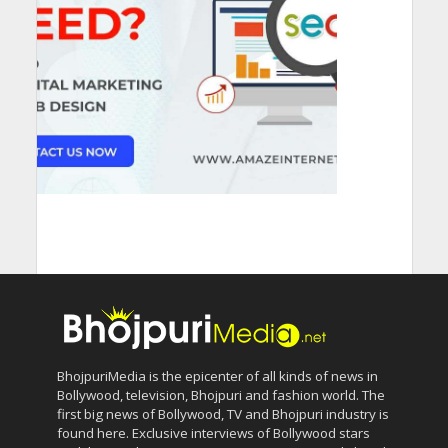
BhojpuriMedia is the epicenter of all kinds of news in
Bollywood, television, Bhojpuri and fashion world. The
first big news of Bollywood, TV and Bhojpuri industry is
found here. Exclusive interviews of Bollywood stars