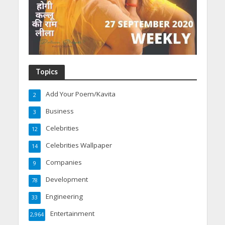
Topics
Add Your Poem/Kavita
2
Business
3
Celebrities
12
Celebrities Wallpaper
14
Companies
9
Development
78
Engineering
33
Entertainment
2,964