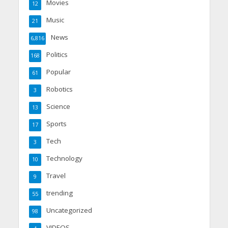
Movies
12
Music
21
News
6,816
Politics
168
Popular
61
Robotics
3
Science
13
Sports
17
Tech
3
Technology
10
Travel
9
trending
55
Uncategorized
98
VIDEOS