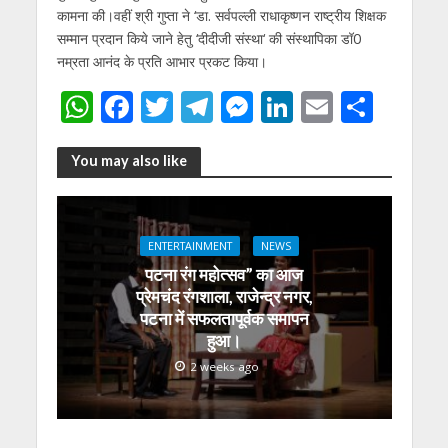
कामना की।वहीं श्री गुप्ता ने ‘डा. सर्वपल्ली राधाकृष्णन राष्ट्रीय शिक्षक
सम्मान प्रदान किये जाने हेतु ‘दीदीजी संस्था‘ की संस्थापिका डॉ0
नम्रता आनंद के प्रति आभार प्रकट किया।
W
F
T
T
M
Li
E
S
h
ac
w
el
e
n
m
h
at
e
itt
e
ss
k
ai
ar
You may also like
s
b
er
gr
e
e
l
e
A
o
a
n
dI
ENTERTAINMENT
NEWS
p
o
m
g
n
पटना रंग महोत्सव” का आज
p
k
er
प्रेमचंद रंगशाला, राजेन्द्र नगर,
पटना में सफलतापूर्वक समापन
हुआ।
2 weeks ago