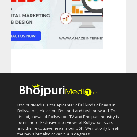
BhojpuriMedia is the epicenter of all kinds of news in
Bollywood, television, Bhojpuri and fashion world. The
first big news of Bollywood, TV and Bhojpuri industry is
found here. Exclusive interviews of Bollywood stars
and their exclusive news is our USP. We not only break
the news but also cover it 360 degrees.