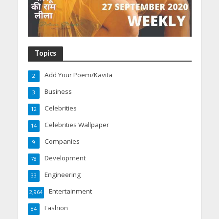
Topics
Add Your Poem/Kavita
2
Business
3
Celebrities
12
Celebrities Wallpaper
14
Companies
9
Development
78
Engineering
33
Entertainment
2,964
Fashion
84