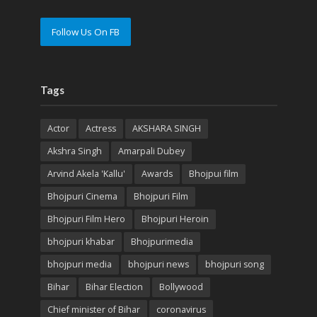
Follow Us On FB
Tags
Actor
Actress
AKSHARA SINGH
Akshra Singh
Amarpali Dubey
Arvind Akela 'Kallu'
Awards
Bhojpui film
Bhojpuri Cinema
Bhojpuri Film
Bhojpuri Film Hero
Bhojpuri Heroin
bhojpuri khabar
Bhojpurimedia
bhojpuri media
bhojpuri news
bhojpuri song
Bihar
Bihar Election
Bollywood
Chief minister of Bihar
coronavirus