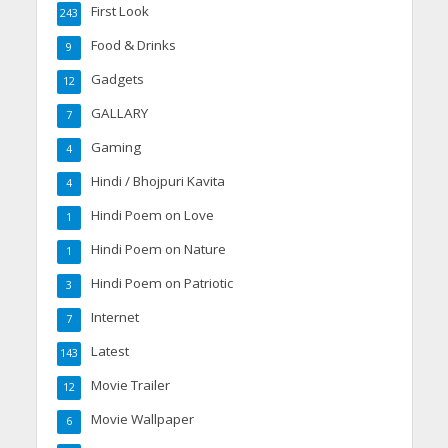
First Look
243
Food & Drinks
9
Gadgets
12
GALLARY
7
Gaming
4
Hindi / Bhojpuri Kavita
4
Hindi Poem on Love
1
Hindi Poem on Nature
1
Hindi Poem on Patriotic
3
Internet
7
Latest
143
Movie Trailer
12
Movie Wallpaper
6