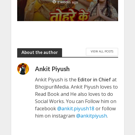
2 weeks ago
VIEW ALL POSTS
About the author
Ankit Piyush
Ankit Piyush is the
Editor in Chief
at
BhojpuriMedia. Ankit Piyush loves to
Read Book and He also loves to do
Social Works. You can Follow him on
facebook
@ankit.piyush18
or follow
him on instagram
@ankitpiyush
.