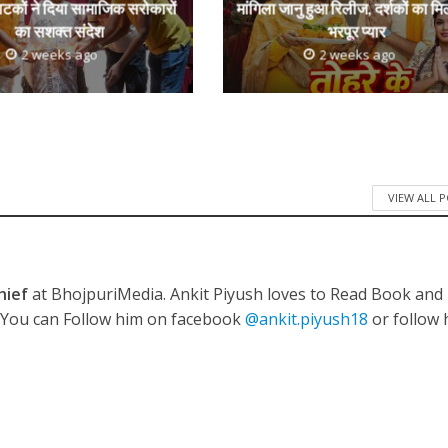
ाटकों ने दिया सामाजिक सरोकारों
मांगिला जानु हुआ रिलीज, दर्शकों का मि
का सशक्त संदेश
भरपूर प्यार
2 weeks ago
2 weeks ago
VIEW ALL 
hief
at BhojpuriMedia. Ankit Piyush loves to Read Book and
. You can Follow him on facebook
@ankit.piyush18
or follow 