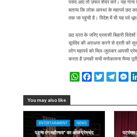
पसंद आए तो ज़रूर शेयर करें। यह गाना छठ
बताया कि लोक आस्था के महापर्व छठ का 
तक जा पहुंची है। विदेश में भी यह पर्व ध
छठ व्रत के जरिए प्रवासी बिहारी विदेशों म
अरविंद अकेला कल्लू के 
सूर्यदेव की अराधना करने से व्रती को सु
लोग महापर्व को मिल-जुलकर आपसी प्रेम, 
करता है उनकी सभी मनोकामना मैय्या पूरी
W
F
T
T
h
ac
w
el
e
at
e
itt
e
s
You may also like
s
b
er
gr
e
A
o
a
n
p
o
m
g
ENTERTAINMENT
NEWS
p
k
e
पटना रंग महोत्सव” का आज प्रेमचंद
पटरंगम 2