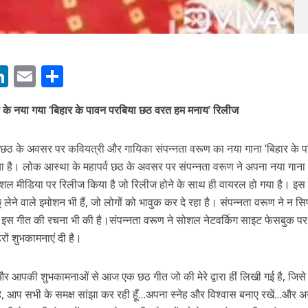
ी शंकर की प्रेम कहानी” ने मचाया धमाल
M
Li
E
S
n
m
h
ण के नया गया ‘बिहार के पावन परबिया छठ वरत हम मनाय’ रिलीज
s
k
ai
ar
e
l
e
 छठ के अवसर पर कवियत्री और गायिका संपन्नता वरूण का नया गाना ‘बिहार के 
dI
 है। लोक आस्था के महापर्व छठ के अवसर पर संपन्नता वरूण ने अपना नया गाना 
n
 मीडिया पर रिलीज किया है जो रिलीज होने के साथ ही वायरल हो गया है। इस गा
r
ने वाले इमोशन भी हैं, जो लोगों को भावुक कर दे रहा है। संपन्नता वरूण ने न सि
ने तोड़ दिया दिव्या त्यागी का सब्र, कैमरा बंद होने के बाद भी नहीं थमे आंसू
 इस गीत की रचना भी की है।संपन्नता वरूण ने सोशल नेटवर्किग साइट फेसबुक पर 
ेरों शुभकामनाएं दी है।
र आपकी शुभकामनाओं से आज एक छठ गीत जो की मेरे द्वारा हीं लिखी गई है, जिसे म
ी है, आप सभी के समक्ष सांझा कर रही हूँ…अपना स्नेह और विश्वास बनाए रखें…और 