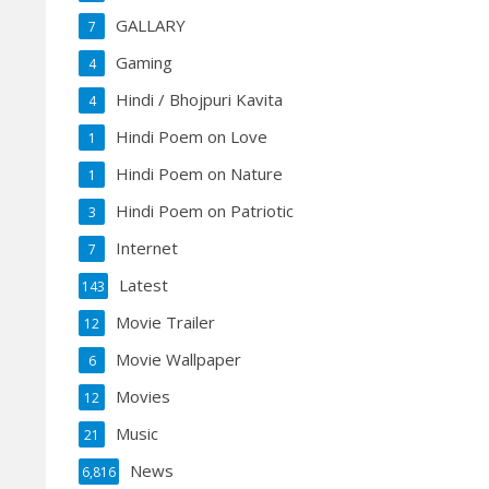
GALLARY
7
Gaming
4
Hindi / Bhojpuri Kavita
4
Hindi Poem on Love
1
Hindi Poem on Nature
1
Hindi Poem on Patriotic
3
Internet
7
Latest
143
Movie Trailer
12
Movie Wallpaper
6
Movies
12
Music
21
News
6,816