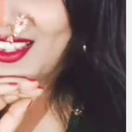
ें महाधमाका, ‘सिर्फ आपके’ की शूटिंग लखनऊ और भोपाल में हुई पूरी”