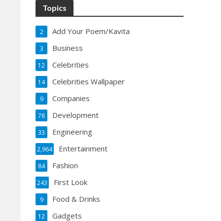
Topics
Add Your Poem/Kavita
2
Business
3
Celebrities
12
Celebrities Wallpaper
14
Companies
9
Development
78
Engineering
33
Entertainment
2,964
Fashion
84
First Look
243
Food & Drinks
9
Gadgets
12