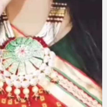
 रिलीज हुआ भोजपुरी गीत जिंदगी जियल छोड़ देहब, दर्शकों का मिल रहा भरपूर प्यार
साथ 25 वर्षों का सफर, अब ‘ओम गोल्डन फ्यूचर मूवीज़’ के साथ नई पारी शुरू करेंगे प्रेमचंद्र झा