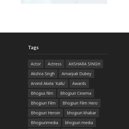
Tags
Actor
Actress
AKSHARA SINGH
Akshra Singh
Amarpali Dubey
Arvind Akela 'Kallu'
Awards
Bhojpui film
Bhojpuri Cinema
Bhojpuri Film
Bhojpuri Film Hero
Bhojpuri Heroin
bhojpuri khabar
Bhojpurimedia
bhojpuri media