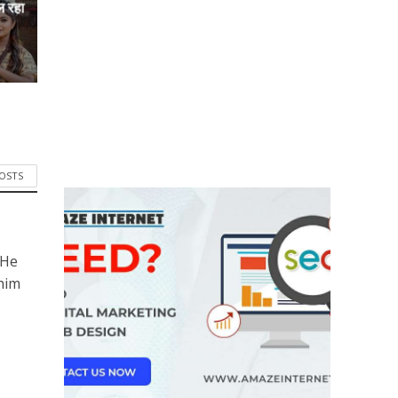
ल रहा
POSTS
 He
him