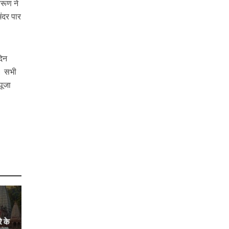
वरूण ने
ंदर पार
दिन
ं। सभी
पूजा
े के