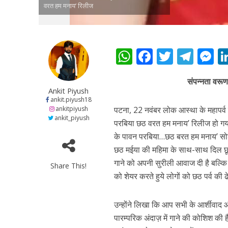
वरत हम मनाय’ रिलीज
कुलदीप कुमार की “गौर
W
F
T
T
h
ac
w
el
e
संपन्नता वरू
at
e
itt
e
s
Ankit Piyush
s
b
er
gr
e
ankit.piyush18
ankitpiyush
पटना, 22 नवंबर लोक आस्था के महापर्व
A
o
a
n
ankit_piyush
परबिया छठ वरत हम मनाय’ रिलीज हो गया
p
o
m
g
के पावन परबिया…छठ बरत हम मनाय’ सोशल
p
k
e
छठ मईया की महिमा के साथ-साथ दिल छू ले
‘शेल्टर होम’ के एक सीन 
गाने को अपनी सुरीली आवाज दी है बल्कि
Share This!
को शेयर करते हुये लोगों को छठ पर्व की ढ
उन्होंने लिखा कि आप सभी के आर्शीवाद औ
पारम्परिक अंदाज़ में गाने की कोशिश क