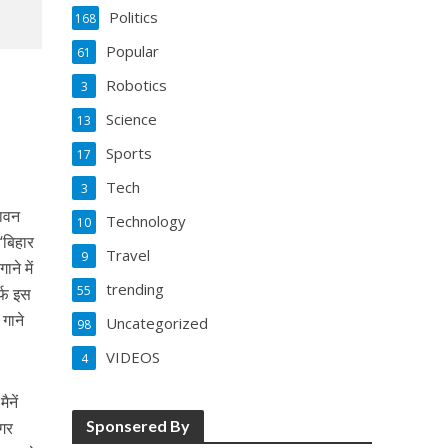
Politics
168
Popular
61
Robotics
3
Science
13
Sports
17
Tech
3
पावन
Technology
10
‘बिहार
Travel
9
ने में
trending
55
र्फ इस
गाने
Uncategorized
98
VIDEOS
4
ैनें
Sponsered By
अगर