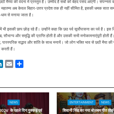
ी मैय्या की वंदना में प्रस्तुत है। उम्मीद है सबों को बेहद पसंद आएगी। संपन्नता 
महात्म्य अब केवल बिहार-उत्तर प्रदेश तक ही नहीं सीमित है, इसकी धमक सात सम
ूम-धाम से मनाया जाता है।
ें भी इसकी छाप छोड़ रहे हैं। उन्होंने कहा कि छठ पर्व सूर्योपासना का पर्व है। इस 
नए अंदाज़ ने मचाई धूम, ‘राउंड राउंड’ को मिल रहा दर्शकों का भरपूर प्यार
ख, सौभाग्य और समृद्धि की प्राप्ति होती है और उसकी सभी मनोकामनाएंपूरी होती है
पारस्परिक सद्भाव और शांति के साथ मनायें। जो लोग भक्त‌ि भाव से छठी मैया की 
 करती हैं।
M
Li
E
S
n
m
h
s
k
ai
ar
e
l
e
dI
n
NEWS
ENTERTAINMENT
NEWS
r
026′ के पहले दिन नुक्कड़ एवं
शिवानी सिंह का नया बोलबम गीत तोहर