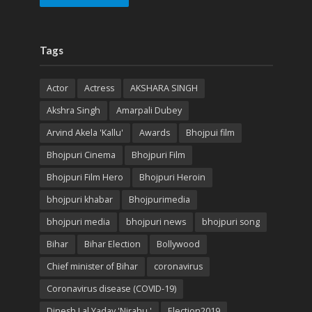
Tags
Actor
Actress
AKSHARA SINGH
Akshra Singh
Amarpali Dubey
Arvind Akela 'Kallu'
Awards
Bhojpui film
Bhojpuri Cinema
Bhojpuri Film
Bhojpuri Film Hero
Bhojpuri Heroin
bhojpuri khabar
Bhojpurimedia
bhojpuri media
bhojpuri news
bhojpuri song
Bihar
Bihar Election
Bollywood
Chief minister of Bihar
coronavirus
Coronavirus disease (COVID-19)
Dinesh Lal Yadav 'Nirahu '
Election2019