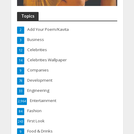
Topics
Add Your Poem/Kavita
2
Business
3
Celebrities
12
Celebrities Wallpaper
14
Companies
9
Development
78
Engineering
33
Entertainment
2,964
Fashion
84
First Look
243
Food & Drinks
9