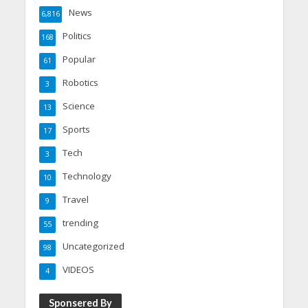
News
6,816
Politics
168
Popular
61
Robotics
3
Science
13
Sports
17
Tech
3
Technology
10
Travel
9
trending
55
Uncategorized
98
VIDEOS
4
Sponsered By