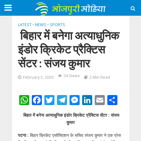
LATEST
•
NEWS
•
SPORTS
बिहार में बनेगा अत्याधुनिक
इंडोर क्रिकेट प्रैक्टिस
सेंटर : संजय कुमार
54 Views
February 5, 2020
2 Min Read
W
F
T
T
M
Li
E
S
h
ac
w
el
e
n
m
h
बिहार में बनेगा अत्याधुनिक इंडोर क्रिकेट प्रैक्टिस सेंटर : संजय
at
e
itt
e
ss
k
ai
ar
कुमार
s
b
er
gr
e
e
l
e
पटना :
बिहार क्रिकेट एसोसिएशन के सचिव संजय कुमार ने एक प्रेस
A
o
a
n
dI