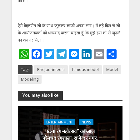
की है।
ऐसे बेहतरीन शो के साथ जुड़कर काफी अच्छा लगा। मैं तहे दिल से शो
के आयोजनकर्ता को धन्यवाद करना चाहता हूँ कि मुझे इस शो से जुडने
का अवसर मिला।
W
F
T
T
M
Li
E
S
h
ac
w
el
e
n
m
h
Tags
Bhojpurimedia
famous model
Model
at
e
itt
e
ss
k
ai
ar
Modeling
s
b
er
gr
e
e
l
e
A
o
a
n
dI
You may also like
p
o
m
g
n
p
k
er
ENTERTAINMENT
NEWS
पटना रंग महोत्सव” का आज
प्रेमचंद रंगशाला, राजेन्द्र नगर,