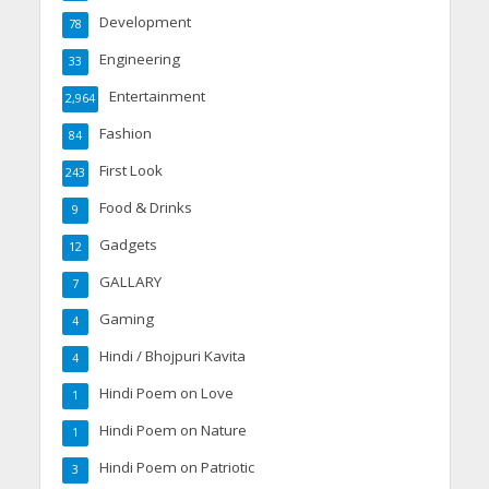
Development
78
Engineering
33
Entertainment
2,964
Fashion
84
First Look
243
Food & Drinks
9
Gadgets
12
GALLARY
7
Gaming
4
Hindi / Bhojpuri Kavita
4
Hindi Poem on Love
1
Hindi Poem on Nature
1
Hindi Poem on Patriotic
3