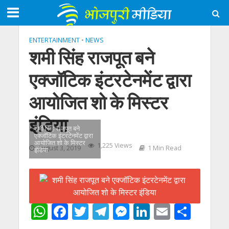
ENTERTAINMENT
•
NEWS
शमी सिंह राजपूत बने
एक्जॉटिक इंटरटेनमेंट द्वारा
आयोजित शो के मिस्टर
इंडिया
शमी सिंह राजपूत बने
एक्जॉटिक इंटरटेनमेंट द्वारा
आयोजित शो के मिस्टर
1,225 Views
August 3, 2019
1 Min Read
इंडिया
W
F
T
T
M
Li
E
S
h
ac
w
el
e
n
m
h