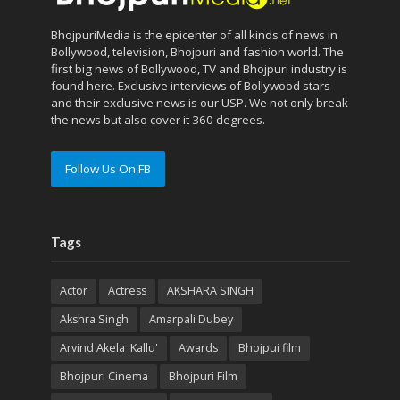
BhojpuriMedia is the epicenter of all kinds of news in
Bollywood, television, Bhojpuri and fashion world. The
first big news of Bollywood, TV and Bhojpuri industry is
found here. Exclusive interviews of Bollywood stars
and their exclusive news is our USP. We not only break
the news but also cover it 360 degrees.
Follow Us On FB
Tags
Actor
Actress
AKSHARA SINGH
Akshra Singh
Amarpali Dubey
Arvind Akela 'Kallu'
Awards
Bhojpui film
Bhojpuri Cinema
Bhojpuri Film