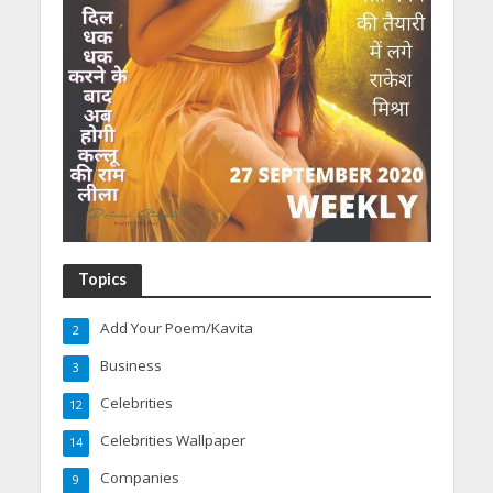
Topics
Add Your Poem/Kavita
2
Business
3
Celebrities
12
Celebrities Wallpaper
14
Companies
9