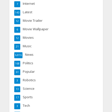
Internet
7
Latest
143
Movie Trailer
12
Movie Wallpaper
6
Movies
12
Music
21
News
6,816
Politics
168
Popular
61
Robotics
3
Science
13
Sports
17
Tech
3