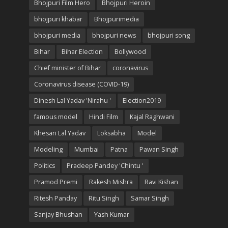
Bhojpuri Film Hero
Bhojpuri Heroin
bhojpuri khabar
Bhojpurimedia
bhojpuri media
bhojpuri news
bhojpuri song
Bihar
Bihar Election
Bollywood
Chief minister of Bihar
coronavirus
Coronavirus disease (COVID-19)
Dinesh Lal Yadav 'Nirahu '
Election2019
famous model
Hindi Film
Kajal Raghwani
Khesari Lal Yadav
Loksabha
Model
Modeling
Mumbai
Patna
Pawan Singh
Politics
Pradeep Pandey 'Chintu '
Pramod Premi
Rakesh Mishra
Ravi Kishan
Ritesh Panday
Ritu Singh
Samar Singh
Sanjay Bhushan
Yash Kumar