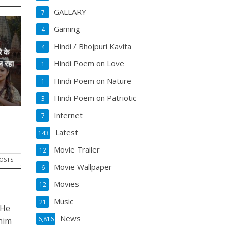
GALLARY
7
Gaming
4
Hindi / Bhojpuri Kavita
4
े के
Hindi Poem on Love
ल रहा
1
Hindi Poem on Nature
1
Hindi Poem on Patriotic
3
Internet
7
Latest
143
Movie Trailer
12
POSTS
Movie Wallpaper
6
Movies
12
Music
21
 He
News
6,816
him