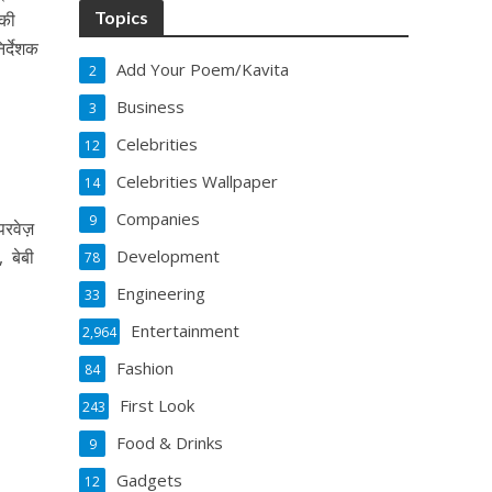
Topics
 की
िर्देशक
Add Your Poem/Kavita
2
Business
3
Celebrities
12
Celebrities Wallpaper
14
Companies
9
 परवेज़
, बेबी
Development
78
Engineering
33
Entertainment
2,964
Fashion
84
First Look
243
Food & Drinks
9
Gadgets
12