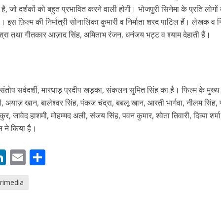
है, जो दर्शकों को बहुत प्रभावित करने वाली होगी। भोजपुरी सिनेमा के प्रति लोगों
ई है। इस फ़िल्म की निर्मात्री सोनालिका कुमारी व निर्माता शरद पाटिल हैं। लेखक व न
मिश्रा तथा गीतकार आज़ाद सिंह, अमिताभ रंजन, धनंजय भट्ट व श्याम देहाती हैं।
 संतोष सर्वदर्शी, मारधाड़ प्रदीप खड़का, संकलन सुमित सिंह का है। फिल्म के मुख्य
 अयाज़ खान, बालेश्वर सिंह, पंकज चंद्रा, बबलू खान, आरती भार्गवा, नीलम सिंह,
ें महाधमाका, ‘सिर्फ आपके’ की शूटिंग लखनऊ और भोपाल में हुई पूरी”
र, जावेद हाशमी, मोहम्मद अली, संजय सिंह, पवन कुमार, श्वेता तिवारी, दिव्या शर्मा
न ने किया है।
M
Li
E
S
n
m
h
rimedia
s
k
ai
ar
e
l
e
dI