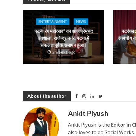
नेहा म्यूजिक वर्ल्ड पर
p
o
m
g
p
k
e
ENTERTAINMENT
NEWS
पटना रंग महोत्सव” का आज प्रेमचंद
पटरंगम 2
रंगशाला, राजेन्द्र नगर, पटना में
रंगमंचीय न
सफलतापूर्वक समापन हुआ।
2 weeks ago
साजिद नाडियाडवाला के 
About the author
Ankit Piyush
Ankit Piyush is the
Editor in C
also loves to do Social Works