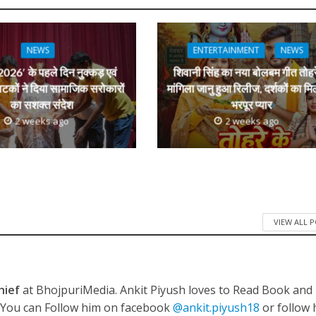
 रिलीज हुआ भोजपुरी गीत जिंदगी जियल छोड़ देहब, दर्शकों का मिल रहा भरपूर प्यार
n
r
NEWS
ENTERTAINMENT
NEWS
026′ के पहले दिन नुक्कड़ एवं
शिवानी सिंह का नया बोलबम गीत तोहर
ाटकों ने दिया सामाजिक सरोकारों
मांगिला जानु हुआ रिलीज, दर्शकों का मि
का सशक्त संदेश
भरपूर प्यार
2 weeks ago
2 weeks ago
साथ 25 वर्षों का सफर, अब ‘ओम गोल्डन फ्यूचर मूवीज़’ के साथ नई पारी शुरू करेंगे प्रेमचंद्र झा
VIEW ALL 
hief
at BhojpuriMedia. Ankit Piyush loves to Read Book and
. You can Follow him on facebook
@ankit.piyush18
or follow 