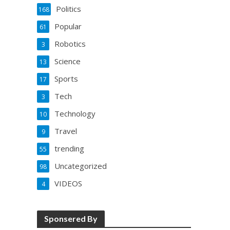
Politics
168
Popular
61
Robotics
3
Science
13
Sports
17
Tech
3
Technology
10
Travel
9
trending
55
Uncategorized
98
VIDEOS
4
Sponsered By