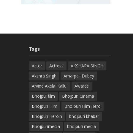
Tags
Actor
Actress
AKSHARA SINGH
Akshra Singh
Amarpali Dubey
Arvind Akela 'Kallu'
Awards
Bhojpui film
Bhojpuri Cinema
Bhojpuri Film
Bhojpuri Film Hero
Bhojpuri Heroin
bhojpuri khabar
Bhojpurimedia
bhojpuri media