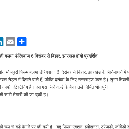
M
Li
E
S
बम गीत तोहरे के मांगिला जानु हुआ रिलीज, दर्शकों का मिल रहा भरपूर प्यार
n
m
h
की बलमा डेरिंगबाज 6 दिसंबर से बिहार, झारखंड होगी प्रदर्शित
s
k
ai
ar
e
l
e
 भोजपुरी फिल्म बलमा डेरिंगबाज 6 दिसंबर से बिहार, झारखंड के सिनेमाघरों में प्
dI
डबल शेड्स में दिखने वाले हैं, जोकि दर्शकों के लिए सरप्राइज पैक्ड है। शुभम तिवार
n
फी एंटेरटेनिंग है। एस एस सिने वर्ल्ड के बैनर तले निर्मित भोजपुरी
r
ी सारी तैयारी की जा चुकी है।
ोजपुरी का नया धमाकेदार गाना जल्द, दुबई की खूबसूरत लोकेशन्स पर हो रही है शूटिंग
ी रूप से बड़े पैमाने पर की गयी है। यह फिल्म एक्शन, इमोशनल, ट्रेजडी, कॉमेडी ड