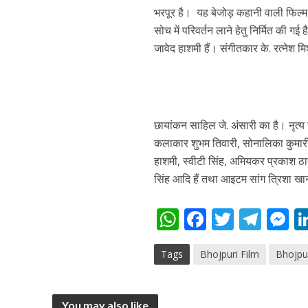
भरपूर है। यह बेजोड़ कहानी वाली फिल्‍म 
सोच में परिवर्तन लाने हेतु निर्मित की ग
जावेद हाशमी हैं। संगीतकार के. रत्नेश 
छायांकन साहिल जे. अंसारी का है। नृत्य
कलाकार शुभम तिवारी, सोनालिका कुमारी,
पवन सिंह का बॉलीवुड म
हाशमी, स्वीटी सिंह, अमियकर प्रकाश ठाकु
सिंह आदि हैं तथा आइटम सांग त्रिशा खा
W
F
T
T
h
ac
w
el
e
Tags
Bhojpuri Film
Bhojpu
at
e
itt
e
s
s
b
er
gr
e
A
o
a
n
You may also like