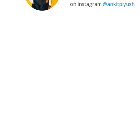
on instagram
@ankitpiyush
.
कुलदीप कुमार की “गौर
‘शेल्टर होम’ के एक सीन 