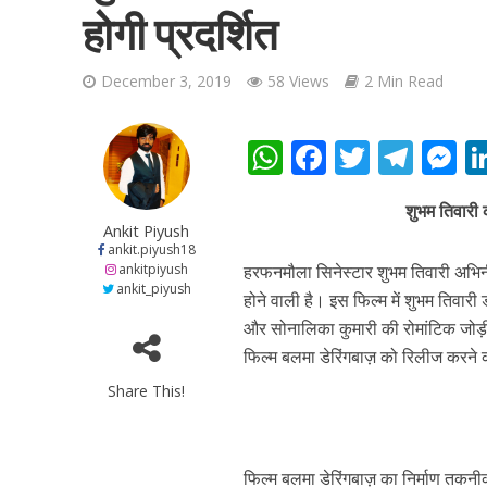
होगी प्रदर्शित
December 3, 2019
58 Views
2 Min Read
W
F
T
T
शिवानी सिंह का नया बोल
h
ac
w
el
e
शुभम तिवारी 
at
e
itt
e
s
Ankit Piyush
s
b
er
gr
e
ankit.piyush18
ankitpiyush
हरफनमौला सिनेस्टार शुभम तिवारी अभिनीत
A
o
a
n
ankit_piyush
होने वाली है। इस फिल्म में शुभम तिवारी 
p
o
m
g
और सोनालिका कुमारी की रोमांटिक जोड़ी का
p
k
e
फिल्म बलमा डेरिंगबाज़ को रिलीज करने क
Share This!
वर्ल्डवाइड रिकॉर्ड्स भ
फिल्म बलमा डेरिंगबाज़ का निर्माण तकनीक