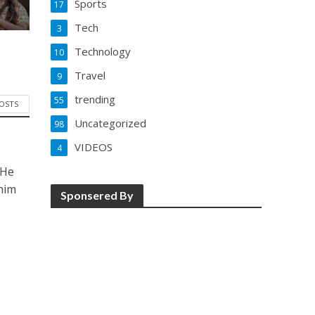
Sports
17
Tech
3
Technology
10
Travel
9
trending
55
POSTS
Uncategorized
98
VIDEOS
4
 He
him
Sponsered By