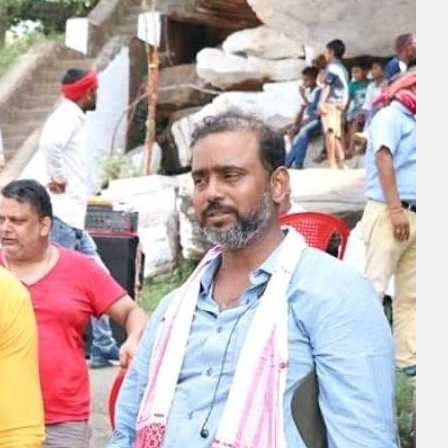
ें महाधमाका, ‘सिर्फ आपके’ की शूटिंग लखनऊ और भोपाल में हुई पूरी”