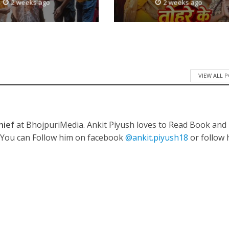
2 weeks ago
2 weeks ago
नए अंदाज़ ने मचाई धूम, ‘राउंड राउंड’ को मिल रहा दर्शकों का भरपूर प्यार
VIEW ALL 
hief
at BhojpuriMedia. Ankit Piyush loves to Read Book and
. You can Follow him on facebook
@ankit.piyush18
or follow 