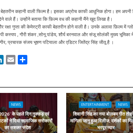
एक बेहतरीन कहानी वाली फिल्म है। इसका अप्रोच काफी आधुनिक होगा। हम अपनी 
ेने वाले हैं। उन्होंने बताया कि फ़िल्म वध की कहानी मैंने खुद लिखा है।
ी शंकर की प्रेम कहानी” ने मचाया धमाल
र रक्षा गुप्ता की केमेस्ट्री काफी बेहतरीन होने वाली है। उनके अलावा फ़िल्म में ग्ल
 कस्यप , गौरी शंकर ,सोनू पांडेय, शौर्य बरनवाल और संजू सोलंकी मुख्य भूमिका मे
गीर, प्रचारक संजय भूषण पटियाला और एडिटर जितेंद्र सिंह जीतू है ।
M
Li
E
S
n
m
h
s
k
ai
ar
e
l
e
dI
ने तोड़ दिया दिव्या त्यागी का सब्र, कैमरा बंद होने के बाद भी नहीं थमे आंसू
n
NEWS
ENTERTAINMENT
NEWS
r
026′ के पहले दिन नुक्कड़ एवं
शिवानी सिंह का नया बोलबम गीत तोहर
ाटकों ने दिया सामाजिक सरोकारों
मांगिला जानु हुआ रिलीज, दर्शकों का मि
का सशक्त संदेश
भरपूर प्यार