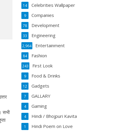
Celebrities Wallpaper
14
Companies
9
Development
78
Engineering
33
Entertainment
2,964
Fashion
84
First Look
243
Food & Drinks
9
Gadgets
12
GALLARY
त्तर
7
Gaming
4
ै। सभी
Hindi / Bhojpuri Kavita
4
प्ता
Hindi Poem on Love
1