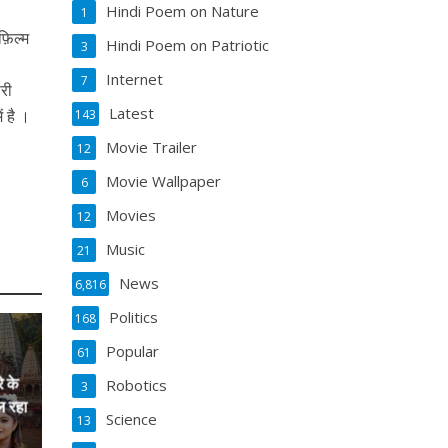
Hindi Poem on Nature
1
फ़िल्म
Hindi Poem on Patriotic
3
Internet
7
ोरी
Latest
ं है ।
143
Movie Trailer
12
Movie Wallpaper
6
Movies
12
Music
21
News
6,816
Politics
168
Popular
61
े के
Robotics
3
ल रहा
Science
13