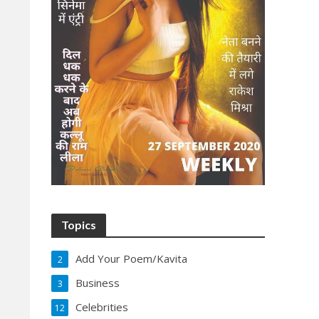
Topics
Add Your Poem/Kavita
2
Business
3
Celebrities
12