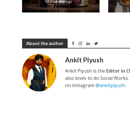
2 weeks ago
अरविंद अकेला कल्लू के 
About the author
Ankit Piyush
Ankit Piyush is the
Editor in C
also loves to do Social Works
on instagram
@ankitpiyush
.