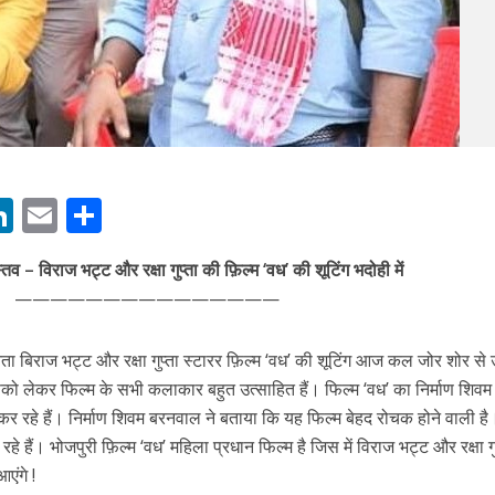
 रिलीज हुआ भोजपुरी गीत जिंदगी जियल छोड़ देहब, दर्शकों का मिल रहा भरपूर प्यार
M
Li
E
S
n
m
h
तव – विराज भट्ट और रक्षा गुप्ता की फ़िल्म ‘वध’ की शूटिंग भदोही में
s
k
ai
ar
साथ 25 वर्षों का सफर, अब ‘ओम गोल्डन फ्यूचर मूवीज़’ के साथ नई पारी शुरू करेंगे प्रेमचंद्र झा
———————————————
e
l
e
dI
ता बिराज भट्ट और रक्षा गुप्ता स्टारर फ़िल्म ‘वध’ की शूटिंग आज कल जोर शोर से उ
n
को लेकर फिल्‍म के सभी कलाकार बहुत उत्‍साहित हैं। फिल्‍म ‘वध’ का निर्माण शिवम
r
र रहे हैं। निर्माण शिवम बरनवाल ने बताया कि यह फिल्‍म बेहद रोचक होने वाली ह
 रहे हैं। भोजपुरी फ़िल्म ‘वध’ महिला प्रधान फिल्म है जिस में विराज भट्ट और रक्षा गु
ंगे !