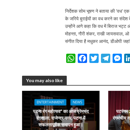
निर्देशक सोम भूषण ने बताया की ‘वध’ 
के जरिये बुराईयों का वध करने का संदेश द
कुलदीप कुमार की “गौर
उन्होंने आगे कहा कि वध में बिराज भट्ट औ
मोहन्ता, गौरी शंकर, राखी जायसवाल, ओ पी
संगीत दिया है मधुकर आनंद, डीओपी जहां
W
F
T
T
h
ac
w
el
e
at
e
itt
e
s
You may also like
s
b
er
gr
e
A
o
a
n
‘शेल्टर होम’ के एक सीन 
p
o
m
g
ENTERTAINMENT
NEWS
p
k
e
पटना रंग महोत्सव” का आज प्रेमचंद
पटरंगम 2
रंगशाला, राजेन्द्र नगर, पटना में
रंगमंचीय न
सफलतापूर्वक समापन हुआ।