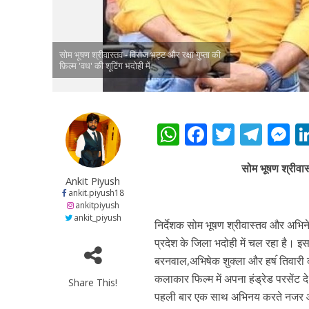
नेहा म्यूजिक वर्ल्ड पर
सोम भूषण श्रीवास्तव - विराज भट्ट और रक्षा गुप्ता की
फ़िल्म 'वध' की शूटिंग भदोही में
W
F
T
T
h
ac
w
el
e
सोम भूषण श्रीवास्
at
e
itt
e
s
Ankit Piyush
साजिद नाडियाडवाला के 
s
b
er
gr
e
ankit.piyush18
ankitpiyush
A
o
a
n
ankit_piyush
निर्देशक सोम भूषण श्रीवास्तव और अभिने
p
o
m
g
प्रदेश के जिला भदोही में चल रहा है। इस
p
k
e
बरनवाल,अभिषेक शुक्ला और हष॔ तिवारी क
कलाकार फिल्‍म में अपना हंड्रेड परसेंट दे
Share This!
पहली बार एक साथ अभिनय करते नजर आए