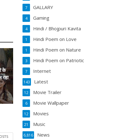
GALLARY
7
Gaming
4
Hindi / Bhojpuri Kavita
4
Hindi Poem on Love
1
Hindi Poem on Nature
1
Hindi Poem on Patriotic
3
े के
Internet
7
ल रहा
Latest
143
Movie Trailer
12
Movie Wallpaper
6
Movies
12
Music
21
News
6,816
POSTS