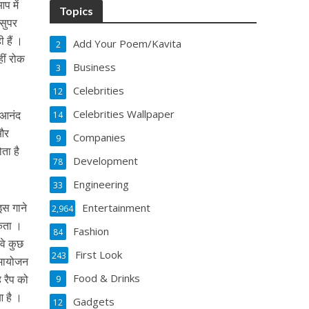
प में
Topics
 सुपर
 हैं ।
Add Your Poem/Kavita
2
हीं रोक
Business
3
Celebrities
12
Celebrities Wallpaper
त आनंद
14
 और
Companies
9
ता है
Development
78
Engineering
33
 इस गाने
Entertainment
2,964
सकता ।
Fashion
84
 वे कुछ
First Look
243
समायोजन
Food & Drinks
ह रैप को
9
आ है ।
Gadgets
12