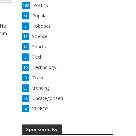
Politics
168
Popular
61
 He
Robotics
3
him
Science
13
Sports
17
Tech
3
Technology
10
Travel
9
trending
55
Uncategorized
98
VIDEOS
4
Sponsered By