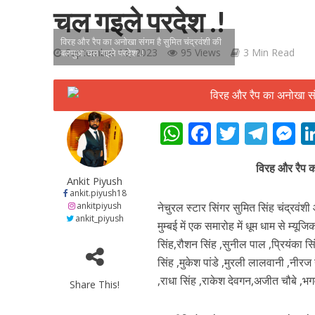
चल गइले परदेश .!
विरह और रैप का अनोखा संगम है सुमित चंद्रवंशी की
September 13, 2023
95 Views
3 Min Read
बलमुआ चल गइले परदेश .!
शिवानी सिंह का नया बोल
W
F
T
T
h
ac
w
el
e
विरह और रैप क
at
e
itt
e
s
Ankit Piyush
s
b
er
gr
e
ankit.piyush18
ankitpiyush
नेचुरल स्टार सिंगर सुमित सिंह चंद्रवं
A
o
a
n
ankit_piyush
मुम्बई में एक समारोह में धूम धाम से म्
p
o
m
g
सिंह,रौशन सिंह ,सुनील पाल ,प्रियंका सिं
p
k
e
सिंह ,मुकेश पांडे ,मुरली लालवानी ,नीर
,राधा सिंह ,राकेश देवगन,अजीत चौबे ,
Share This!
वर्ल्डवाइड रिकॉर्ड्स भ