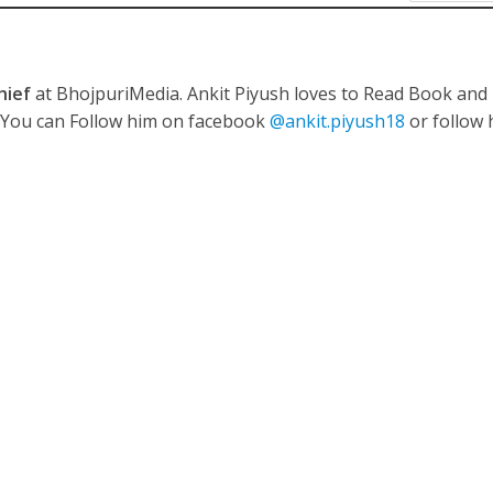
ी शंकर की प्रेम कहानी” ने मचाया धमाल
hief
at BhojpuriMedia. Ankit Piyush loves to Read Book and
. You can Follow him on facebook
@ankit.piyush18
or follow 
ने तोड़ दिया दिव्या त्यागी का सब्र, कैमरा बंद होने के बाद भी नहीं थमे आंसू