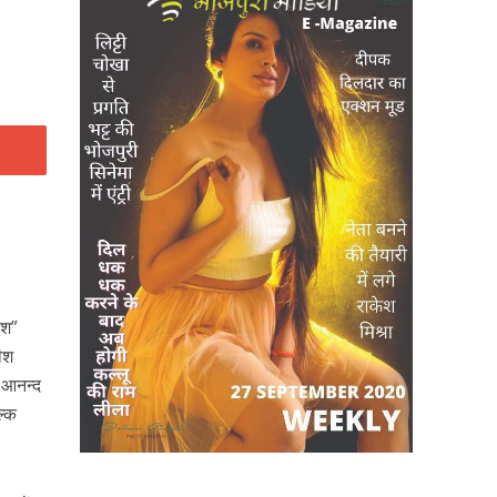
ेश”
रीश
 ,आनन्द
ल्क