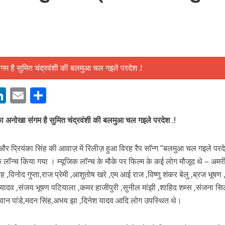
बम गीत तोहरे के मांगिला जानु हुआ रिलीज, दर्शकों का मिल रहा भरपूर प्यार
M
Li
E
S
n
m
h
ा अनोखा संगम है सुमित चंद्रवंशी की बलमुआ चल गइले परदेश .!
s
k
ai
ar
e
l
e
शी और प्रियंका सिंह की आवाज़ में रिलीज़ हुआ विरह रैप सॉन्ग ”बलमुआ चल गइले परद
dI
यूजिक लॉन्च किया गया । म्यूजिक लॉन्च के मौके पर फिल्म के कई लोग मौजूद थे – अम
n
ह ,विनोद गुप्ता,राज प्रेमी ,आशुतोष खरे ,एम आई राज ,विष्णु शंकर बेलु ,ब्रज भूषण
r
ज यादव ,संजय भूषण पटियाला ,कमर हाजीपुरी ,सुनील मांझी ,शाहिद शम्स ,संजना सि
भगवान पांडे,मदन सिंह,अभय झा ,दिनेश यादव आदि लोग उपस्थित थे।
ोजपुरी का नया धमाकेदार गाना जल्द, दुबई की खूबसूरत लोकेशन्स पर हो रही है शूटिंग