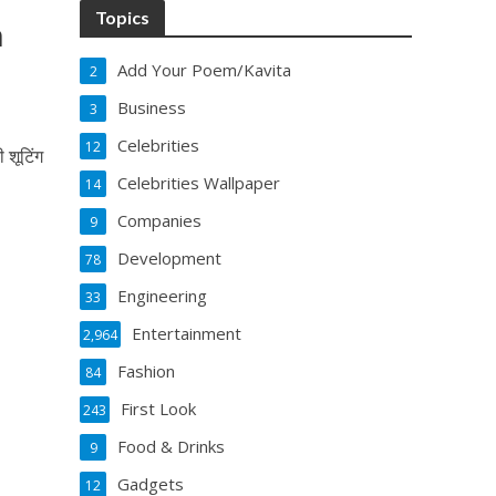
Topics
h
Add Your Poem/Kavita
2
Business
3
Celebrities
12
 शूटिंग
Celebrities Wallpaper
14
Companies
9
Development
78
Engineering
33
Entertainment
2,964
Fashion
84
First Look
243
Food & Drinks
9
Gadgets
12