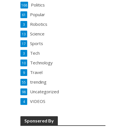
Politics
168
Popular
61
Robotics
3
Science
13
Sports
17
Tech
3
Technology
10
Travel
9
trending
55
Uncategorized
98
VIDEOS
4
Sponsered By