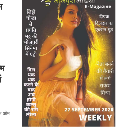
म
्म
ं
ुरू ओम