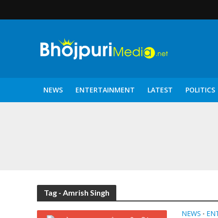
NEWS
ENTERTAINMENT
LATEST
POLITICS
पटरंगम 2026′ के पहले 
Tag - Amrish Singh
NEWS
EN
•