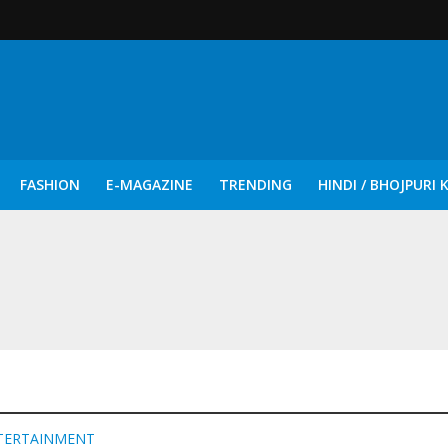
FASHION
E-MAGAZINE
TRENDING
HINDI / BHOJPURI 
दिन नुक्कड़ एवं रंगमंचीय नाटकों ने दिया सामाजिक सरोकारों का सशक्त संदेश
TERTAINMENT