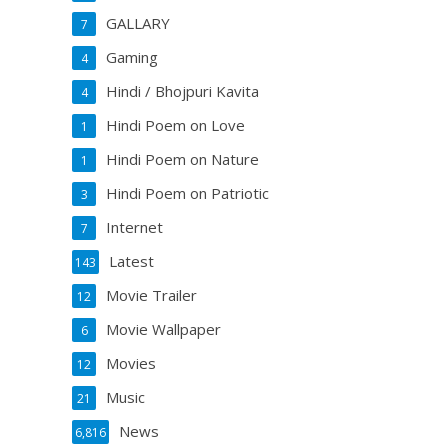
GALLARY
7
Gaming
4
Hindi / Bhojpuri Kavita
4
Hindi Poem on Love
1
Hindi Poem on Nature
1
Hindi Poem on Patriotic
3
Internet
7
Latest
143
Movie Trailer
12
Movie Wallpaper
6
Movies
12
Music
21
News
6,816