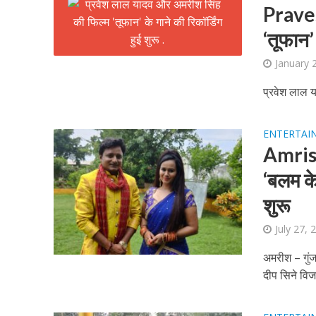
Prave
‘तूफान’ 
January 
प्रवेश लाल य
शिवानी सिंह का नया बोल
ENTERTAI
Amrish
‘बलम के
शुरू
July 27, 
अमरीश – गुंज
दीप सिने विज
वर्ल्डवाइड रिकॉर्ड्स भ