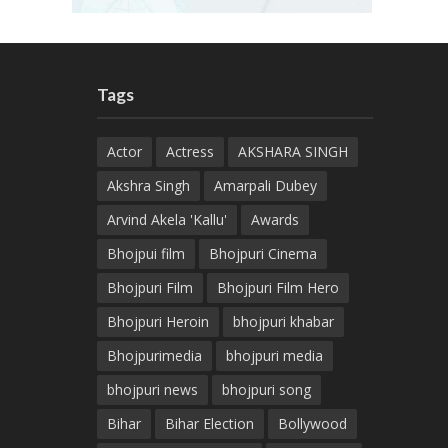
Tags
Actor
Actress
AKSHARA SINGH
Akshra Singh
Amarpali Dubey
Arvind Akela 'Kallu'
Awards
Bhojpui film
Bhojpuri Cinema
Bhojpuri Film
Bhojpuri Film Hero
Bhojpuri Heroin
bhojpuri khabar
Bhojpurimedia
bhojpuri media
bhojpuri news
bhojpuri song
Bihar
Bihar Election
Bollywood