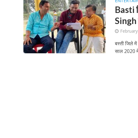
ENTERTAI
Basti ज
Singh क
February
बस्‍ती जिले म
साल 2020 में
पवन सिंह का बॉलीवुड म