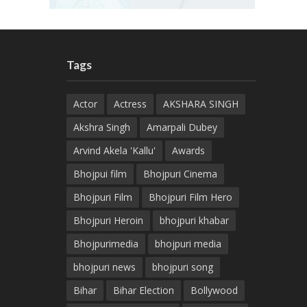
Tags
Actor
Actress
AKSHARA SINGH
Akshra Singh
Amarpali Dubey
Arvind Akela 'Kallu'
Awards
Bhojpui film
Bhojpuri Cinema
Bhojpuri Film
Bhojpuri Film Hero
Bhojpuri Heroin
bhojpuri khabar
Bhojpurimedia
bhojpuri media
bhojpuri news
bhojpuri song
Bihar
Bihar Election
Bollywood