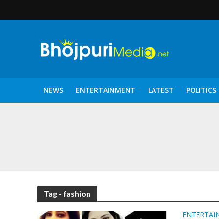
NEWS
ENTERTAINMENT
LATEST
POLITICS
पटरंगम 2026′ के पहले 
Tag - fashion
ENTERTAI