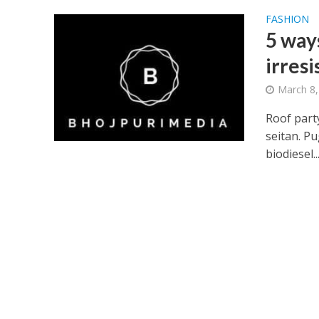
नेहा म्यूजिक वर्ल्ड पर
FASHION
5 way
irresi
March 8,
Roof party
seitan. P
biodiesel..
साजिद नाडियाडवाला के 