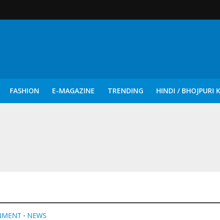
FASHION
E-MAGAZINE
TRENDING
HINDI / BHOJPURI 
दिन नुक्कड़ एवं रंगमंचीय नाटकों ने दिया सामाजिक सरोकारों का सशक्त संदेश
NMENT
NEWS
•