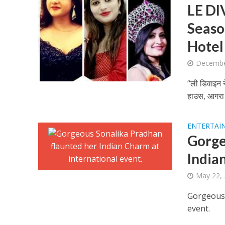
LE D
Season
Hotel 
Decembe
शिवानी सिंह का नया बोल
“ली डिवाइन 
हाउस, आगरा म
ENTERTAI
Gorge
India
May 22,
Gorgeous 
वर्ल्डवाइड रिकॉर्ड्स भ
event.