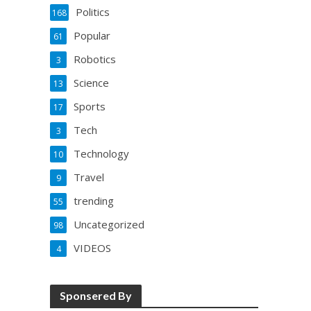
Politics
168
Popular
61
Robotics
3
Science
13
Sports
17
Tech
3
Technology
10
Travel
9
trending
55
Uncategorized
98
VIDEOS
4
Sponsered By