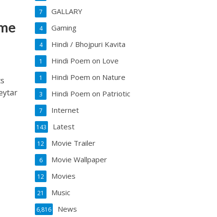
GALLARY
7
ome
Gaming
4
Hindi / Bhojpuri Kavita
4
Hindi Poem on Love
1
Hindi Poem on Nature
1
cs
eytar
Hindi Poem on Patriotic
3
Internet
7
Latest
143
Movie Trailer
12
Movie Wallpaper
6
Movies
12
Music
21
News
6,816