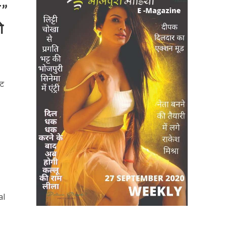
”
ो
इट
al