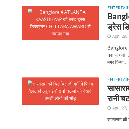
ENTERTAI
Bangl
ड्रेस
April 29,
Banglore 
नवाजा गया
पवन सिंह का बॉलीवुड म
मगर किया...
ENTERTAI
सासाराम
रानी चट
April 27,
सासाराम की च