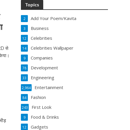
Topics
ट
Add Your Poem/Kavita
2
ा
Business
3
Celebrities
12
D से
Celebrities Wallpaper
14
किया।
Companies
9
Development
78
Engineering
33
’
Entertainment
2,964
Fashion
84
First Look
243
Food & Drinks
9
भीड़
Gadgets
12