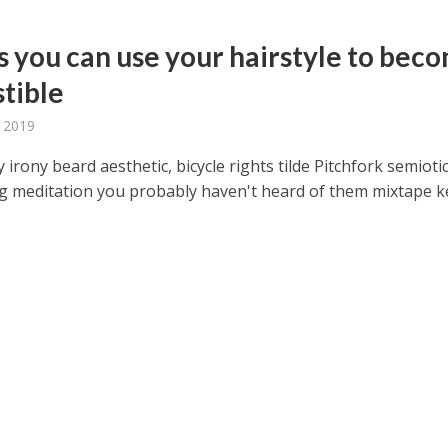
 रिलीज हुआ भोजपुरी गीत जिंदगी जियल छोड़ देहब, दर्शकों का मिल रहा भरपूर प्यार
s you can use your hairstyle to bec
stible
 2019
 irony beard aesthetic, bicycle rights tilde Pitchfork semioti
ug meditation you probably haven't heard of them mixtape k
.
साथ 25 वर्षों का सफर, अब ‘ओम गोल्डन फ्यूचर मूवीज़’ के साथ नई पारी शुरू करेंगे प्रेमचंद्र झा