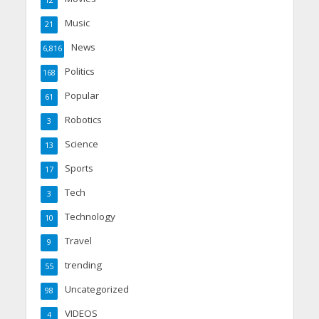
12
Music
21
News
6,816
Politics
168
Popular
61
Robotics
3
Science
13
Sports
17
Tech
3
Technology
10
Travel
9
trending
55
Uncategorized
98
VIDEOS
4