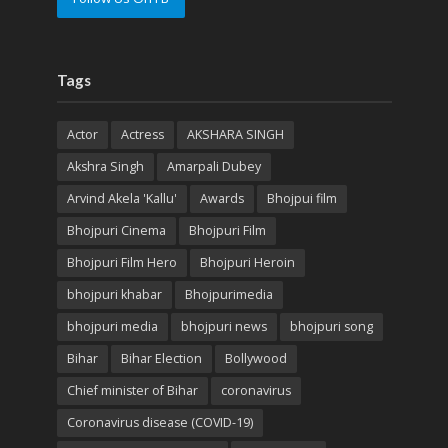
Tags
Actor
Actress
AKSHARA SINGH
Akshra Singh
Amarpali Dubey
Arvind Akela 'Kallu'
Awards
Bhojpui film
Bhojpuri Cinema
Bhojpuri Film
Bhojpuri Film Hero
Bhojpuri Heroin
bhojpuri khabar
Bhojpurimedia
bhojpuri media
bhojpuri news
bhojpuri song
Bihar
Bihar Election
Bollywood
Chief minister of Bihar
coronavirus
Coronavirus disease (COVID-19)