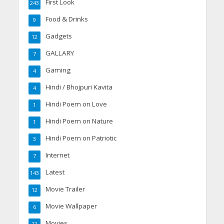
First Look
243
Food & Drinks
9
Gadgets
12
GALLARY
7
Gaming
4
Hindi / Bhojpuri Kavita
4
Hindi Poem on Love
1
Hindi Poem on Nature
1
Hindi Poem on Patriotic
3
Internet
7
Latest
143
Movie Trailer
12
Movie Wallpaper
6
Movies