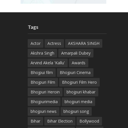
Tags
Actor
Actress
AKSHARA SINGH
Akshra Singh
Amarpali Dubey
Arvind Akela 'Kallu'
Awards
Bhojpui film
Bhojpuri Cinema
Bhojpuri Film
Bhojpuri Film Hero
Bhojpuri Heroin
bhojpuri khabar
Bhojpurimedia
bhojpuri media
bhojpuri news
bhojpuri song
Bihar
Bihar Election
Bollywood