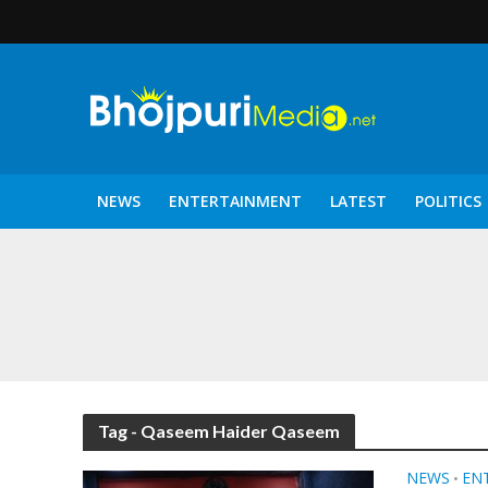
NEWS
ENTERTAINMENT
LATEST
POLITICS
पटरंगम 2026′ के पहले 
Tag - Qaseem Haider Qaseem
NEWS
EN
•