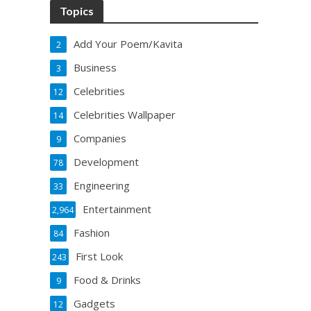
Topics
Add Your Poem/Kavita
2
Business
3
Celebrities
12
Celebrities Wallpaper
14
Companies
9
Development
78
Engineering
33
Entertainment
2,964
Fashion
84
First Look
243
Food & Drinks
9
Gadgets
12