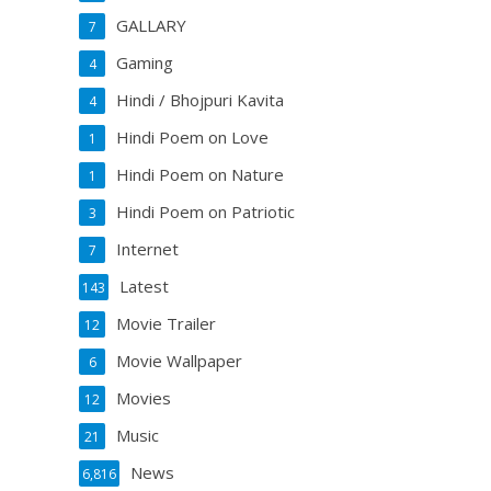
GALLARY
7
Gaming
4
Hindi / Bhojpuri Kavita
4
Hindi Poem on Love
1
Hindi Poem on Nature
1
Hindi Poem on Patriotic
3
Internet
7
Latest
143
Movie Trailer
12
Movie Wallpaper
6
Movies
12
Music
21
News
6,816