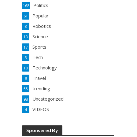
Politics
168
Popular
61
Robotics
3
Science
13
Sports
17
Tech
3
Technology
10
Travel
9
trending
55
Uncategorized
98
VIDEOS
4
Sponsered By