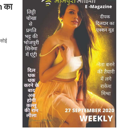
 का
 सोई