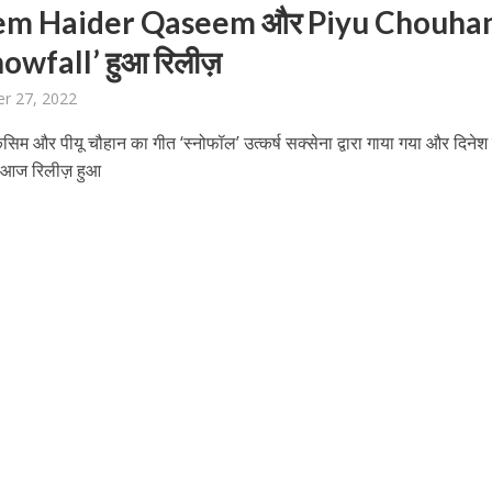
m Haider Qaseem और Piyu Chouhan
nowfall’ हुआ रिलीज़
r 27, 2022
िम और पीयू चौहान का गीत ‘स्नोफॉल’ उत्कर्ष सक्सेना द्वारा गाया गया और दिनेश
शित आज रिलीज़ हुआ
बम गीत तोहरे के मांगिला जानु हुआ रिलीज, दर्शकों का मिल रहा भरपूर प्यार
ोजपुरी का नया धमाकेदार गाना जल्द, दुबई की खूबसूरत लोकेशन्स पर हो रही है शूटिंग