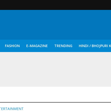
FASHION
E-MAGAZINE
TRENDING
HINDI / BHOJPURI 
दिन नुक्कड़ एवं रंगमंचीय नाटकों ने दिया सामाजिक सरोकारों का सशक्त संदेश
TERTAINMENT