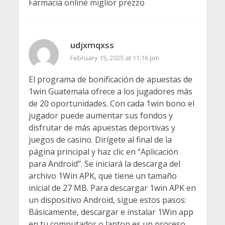
Farmacia online miglior prezzo
udjxmqxss
February 15, 2025 at 11:16 pm
El programa de bonificación de apuestas de
1win Guatemala ofrece a los jugadores más
de 20 oportunidades. Con cada 1win bono el
jugador puede aumentar sus fondos y
disfrutar de más apuestas deportivas y
juegos de casino. Dirígete al final de la
página principal y haz clic en “Aplicación
para Android”. Se iniciará la descarga del
archivo 1Win APK, que tiene un tamaño
inicial de 27 MB. Para descargar 1win APK en
un dispositivo Android, sigue estos pasos:
Básicamente, descargar e instalar 1Win app
en tu computador o laptop es un proceso