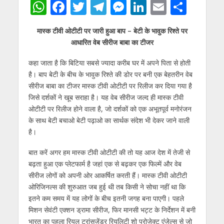
W
F
T
T
M
Li
E
S
h
ac
w
el
e
n
m
h
मास्क टीवी ओटीटी पर जारी हुआ बाप – बेटी के भावुक रिश्ते पर
at
e
itt
e
ss
k
ai
ar
आधारित वेब सीरीज बाबा का टीजर
s
b
er
gr
e
e
l
e
कहा जाता है कि बिटिया सबसे ज्यादा करीब घर में अपने पिता से होती
A
o
a
n
dI
है। बाप बेटी के बीच के भावुक रिश्ते की डोर पर बनी एक बेहतरीन वेब
p
o
m
g
n
सीरीज बाबा का टीजर मास्क टीवी ओटीटी पर रिलीज कर दिया गया है
p
k
er
जिसे दर्शकों ने खूब सराहा है। यह वेब सीरीज जल्द ही मास्क टीवी
ओटीटी पर रिलीज होने वाला है, जो दर्शकों को एक अभूतपूर्व मनोरंजन
के साथ बेटी बचाओ बेटी पढ़ाओ का सार्थक संदेश भी देकर जाने वाली
है।
बात करें अगर हम मास्क टीवी ओटीटी की तो यह आज देश में तेजी से
बढ़ता हुआ एक प्लेटफार्म है जहां एक से बढ़कर एक फिल्में और वेब
सीरीज लोगों को अपनी ओर आकर्षित करती हैं। मास्क टीवी ओटीटी
ओरिजिनल्स की शुरुआत जब हुई थी तब किसी ने सोचा नहीं था कि
इतने कम समय में यह लोगों के बीच इतनी जगह बना पाएगी। पहले
मिशन सेवंटी एक्शन ड्रामा सीरीज, फिर मानसी भट्ट के निर्देशन में बनी
भारत का पहला रियल ट्रांसजेंडर रियलिटी शो प्रोजेक्ट एंजेल्स से जो