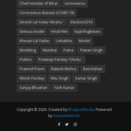
Chief minister of Bihar
coronavirus
Coronavirus disease (COVID-19)
Dinesh Lal Yadav 'Nirahu '
Election2019
famous model
Hindi Film
Kajal Raghwani
Khesari Lal Yadav
Loksabha
Model
Modeling
Mumbai
Patna
Pawan Singh
Politics
Pradeep Pandey 'Chintu '
Pramod Premi
Rakesh Mishra
Ravi Kishan
Ritesh Panday
Ritu Singh
Samar Singh
Sanjay Bhushan
Yash Kumar
Copyright © 2026. Created by
BhojpuriMedia
. Powered
by
AmazeInternet
.