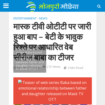
ENTERTAINMENT
•
NEWS
मास्क टीवी ओटीटी पर जारी
हुआ बाप – बेटी के भावुक
रिश्ते पर आधारित वेब
Teaser of web
series Baba based
सीरीज बाबा का टीजर
on emotional
relationship
between father and
daughter released
272 Views
January 31, 2023
3 Min Read
on Mask TV OTT