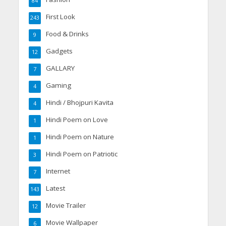
84
First Look
243
Food & Drinks
9
Gadgets
12
GALLARY
7
Gaming
4
Hindi / Bhojpuri Kavita
4
Hindi Poem on Love
1
Hindi Poem on Nature
1
Hindi Poem on Patriotic
3
Internet
7
Latest
143
Movie Trailer
12
Movie Wallpaper
6