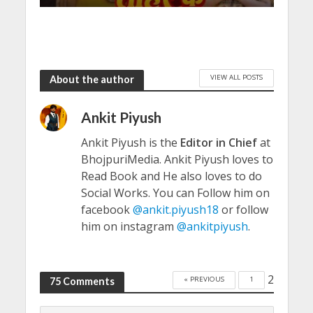
VIEW ALL POSTS
About the author
Ankit Piyush
Ankit Piyush is the
Editor in Chief
at
BhojpuriMedia. Ankit Piyush loves to
Read Book and He also loves to do
Social Works. You can Follow him on
facebook
@ankit.piyush18
or follow
him on instagram
@ankitpiyush
.
2
« PREVIOUS
1
75 Comments