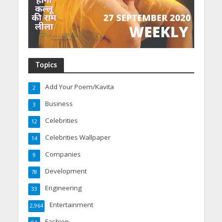
Topics
Add Your Poem/Kavita
2
Business
3
Celebrities
12
Celebrities Wallpaper
14
Companies
9
Development
78
Engineering
33
Entertainment
2,964
Fashion