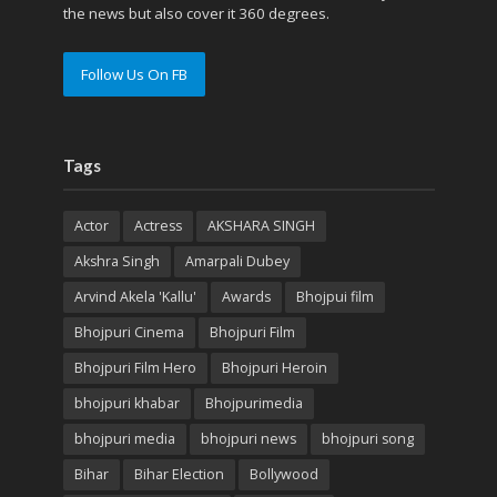
the news but also cover it 360 degrees.
Follow Us On FB
Tags
Actor
Actress
AKSHARA SINGH
Akshra Singh
Amarpali Dubey
Arvind Akela 'Kallu'
Awards
Bhojpui film
Bhojpuri Cinema
Bhojpuri Film
Bhojpuri Film Hero
Bhojpuri Heroin
bhojpuri khabar
Bhojpurimedia
bhojpuri media
bhojpuri news
bhojpuri song
Bihar
Bihar Election
Bollywood