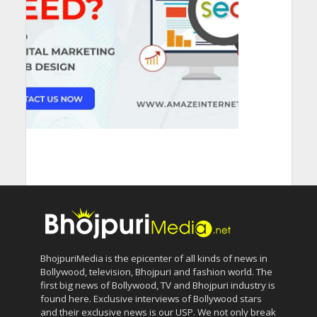
BhojpuriMedia is the epicenter of all kinds of news in
Bollywood, television, Bhojpuri and fashion world. The
first big news of Bollywood, TV and Bhojpuri industry is
found here. Exclusive interviews of Bollywood stars
and their exclusive news is our USP. We not only break