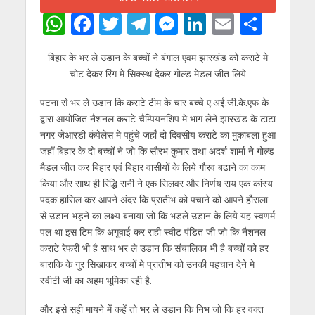
W
F
T
T
M
Li
E
S
h
ac
w
el
e
n
m
h
बिहार के भर ले उडान के बच्चों ने बंगाल एवम झारखंड को कराटे मे
at
e
itt
e
ss
k
ai
ar
चोट देकर रिंग मे सिक्स्थ देकर गोल्ड मेडल जीत लिये
s
b
er
gr
e
e
l
e
पटना से भर ले उडान कि कराटे टीम के चार बच्चे ए.अई.जी.के.एफ के
A
o
a
n
dI
द्वारा आयोजित नैशनल कराटे चैम्पियनशिप मे भाग लेने झारखंड के टाटा
p
o
m
g
n
नगर जेआरडी कंपेलेस मे पहुंचे जहाँ दो दिवसीय कराटे का मुकाबला हुआ
p
k
er
जहाँ बिहार के दो बच्चों ने जो कि सौरभ कुमार तथा अदर्श शार्मा ने गोल्ड
मैडल जीत कर बिहार एवं बिहार वासीयों के लिये गौरव बढाने का काम
किया और साथ ही रिद्धि रानी ने एक सिलवर और निर्णय राय एक कांस्य
पदक हासिल कर आपने अंदर कि प्रातीभ को पचाने को आपने हौसला
से उडान भड़ने का लक्ष्य बनाया जो कि भडले उडान के लिये यह स्वणर्म
पल था इस टिम कि अगुवाई कर राही स्वीट पंडित जी जो कि नैशनल
कराटे रेफरी भी है साथ भर ले उडान कि संचालिका भी है बच्चों को हर
बाराकि के गुर सिखाकर बच्चों मे प्रातीभ को उनकी पहचान देने मे
स्वीटी जी का अहम भूमिका रही है.
और इसे सही मायने में कहें तो भर ले उडान कि निभ जो कि हर वक्त