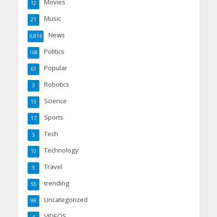
Movies
12
Music
21
News
6,816
Politics
168
Popular
61
Robotics
3
Science
13
Sports
17
Tech
3
Technology
10
Travel
9
trending
55
Uncategorized
98
VIDEOS