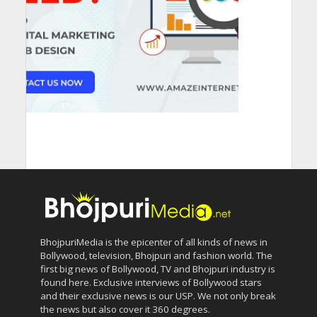
BhojpuriMedia is the epicenter of all kinds of news in
Bollywood, television, Bhojpuri and fashion world. The
first big news of Bollywood, TV and Bhojpuri industry is
found here. Exclusive interviews of Bollywood stars
and their exclusive news is our USP. We not only break
the news but also cover it 360 degrees.