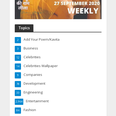
Topics
Add Your Poem/Kavita
2
Business
3
Celebrities
12
Celebrities Wallpaper
14
Companies
9
Development
78
Engineering
33
Entertainment
2,964
Fashion
84