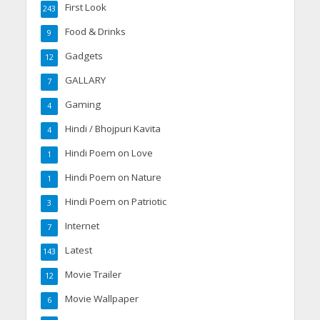
First Look
243
Food & Drinks
9
Gadgets
12
GALLARY
7
Gaming
4
Hindi / Bhojpuri Kavita
4
Hindi Poem on Love
1
Hindi Poem on Nature
1
Hindi Poem on Patriotic
3
Internet
7
Latest
143
Movie Trailer
12
Movie Wallpaper
6