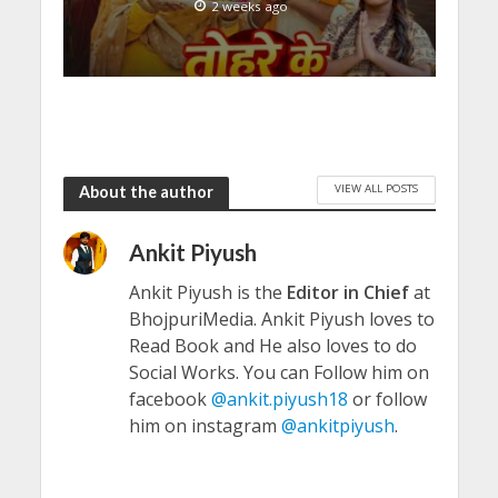
2 weeks ago
VIEW ALL POSTS
About the author
Ankit Piyush
Ankit Piyush is the
Editor in Chief
at
BhojpuriMedia. Ankit Piyush loves to
Read Book and He also loves to do
Social Works. You can Follow him on
facebook
@ankit.piyush18
or follow
him on instagram
@ankitpiyush
.