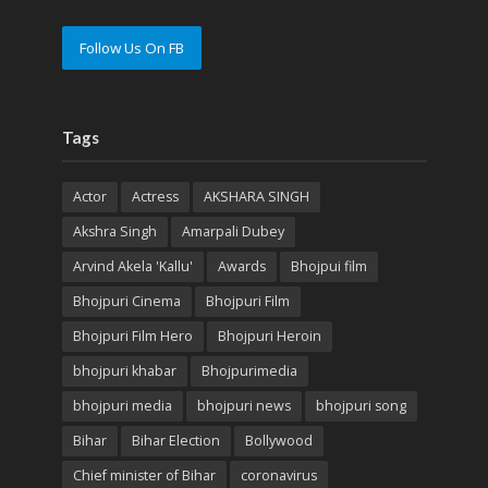
Follow Us On FB
Tags
Actor
Actress
AKSHARA SINGH
Akshra Singh
Amarpali Dubey
Arvind Akela 'Kallu'
Awards
Bhojpui film
Bhojpuri Cinema
Bhojpuri Film
Bhojpuri Film Hero
Bhojpuri Heroin
bhojpuri khabar
Bhojpurimedia
bhojpuri media
bhojpuri news
bhojpuri song
Bihar
Bihar Election
Bollywood
Chief minister of Bihar
coronavirus