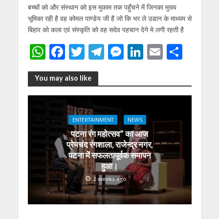
बच्चों को और संस्थान को इस मुकाम तक पहुँचने में जिनका मुख्य
भूमिका रही है वह कोमल पाण्डेय जी है जो कि भर ले उडान के माध्यम से
बिहार को कला एवं संस्कृति को वह सदेव पहचान देने मे लगी रहती है
W
F
T
T
M
Li
E
S
h
ac
w
el
e
n
m
h
at
e
itt
e
ss
k
ai
ar
You may also like
s
b
er
gr
e
e
l
e
A
o
a
n
dI
ENTERTAINMENT
NEWS
p
o
m
g
n
पटना रंग महोत्सव” का आज
p
k
er
प्रेमचंद रंगशाला, राजेन्द्र नगर,
पटना में सफलतापूर्वक समापन
हुआ।
2 weeks ago