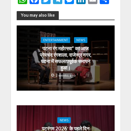
h
ac
w
el
e
n
m
h
at
e
itt
e
ss
k
ai
ar
You may also like
s
b
er
gr
e
e
l
e
A
o
a
n
dI
ENTERTAINMENT
NEWS
p
o
m
g
n
पटना रंग महोत्सव” का आज
p
k
er
प्रेमचंद रंगशाला, राजेन्द्र नगर,
पटना में सफलतापूर्वक समापन
हुआ।
2 weeks ago
NEWS
पटरंगम 2026′ के पहले दिन