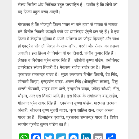
लेकर निर्माता और निर्देशक बहुत उत्साहित हैं। उम्मीद है कि लोगो को
यह फ़िल्म बहुत पसंद आएगी।
गौरतलब है कि भोजपुरी फ़िल्म “प्यार ना माने हार” से गायक से नायक
बने ‘विनीत तिवारी’ रूपहले परदे पर धमाकेदार एंट्री कर रहे हैं। वे इस
फ़िल्म में केंद्रीय भूमिका में अपने अभिनय का जौहर दिखाएंगे और साथ
ही एक्ट्रेस सोनाली मिश्रा के साथ डॉन्स, मस्ती और रोमांस का तड़का
लगाएंगे। इस फ़िल्म के निर्माता बी एन तिवारी, संजीव कुमार सिंह हैं।
लेखक व निर्देशक प्रेम सागर सिंह हैं। डीओपी कृष्णा पांडेय, एसोसिएट
डायरेक्टर संजय तिवारी हैं। मेकअप राजेश राठौर का है। फिल्म
प्रचारक रामचन्द्र यादव हैं। मुख्य कलाकार विनीत तिवारी, देव सिंह,
सोनाली मिश्रा, इन्द्रसेन यादव, अरुण सिंह (भोजपुरिया काका), रिंकू
भारती गोस्वामी, साहब लाल धारी, इन्द्रसेन यादव, उपेंद्र चौधरी, नीतू
चौहान, आर एस तिवारी आदि हैं। इस फ़िल्म के संगीतकार बाबू साहेब,
गीतकार प्रेम सागर सिंह हैं। छायांकन कृष्णा पांडेय, मारधाड़ उस्मान
अंसारी, संकलन कृष्ण मुरारी यादव, नृत्य साहिल राज, कला अरूण
यादव का है। डिजाईनर प्रशांत, प्रचारक रामचन्द्र यादव हैं। विशेष
सहयोग प्रमोद कुमार पांडेय का है।
W
F
T
T
M
Li
E
S