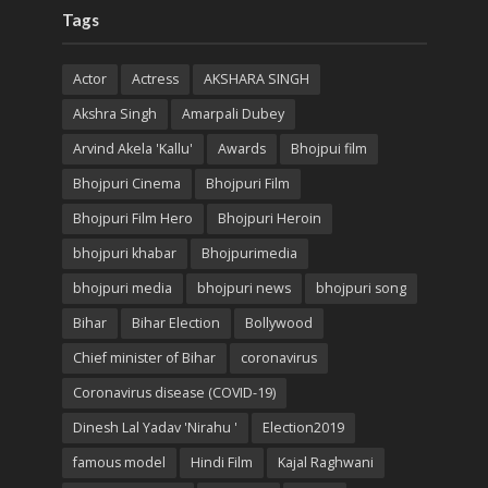
Tags
Actor
Actress
AKSHARA SINGH
Akshra Singh
Amarpali Dubey
Arvind Akela 'Kallu'
Awards
Bhojpui film
Bhojpuri Cinema
Bhojpuri Film
Bhojpuri Film Hero
Bhojpuri Heroin
bhojpuri khabar
Bhojpurimedia
bhojpuri media
bhojpuri news
bhojpuri song
Bihar
Bihar Election
Bollywood
Chief minister of Bihar
coronavirus
Coronavirus disease (COVID-19)
Dinesh Lal Yadav 'Nirahu '
Election2019
famous model
Hindi Film
Kajal Raghwani