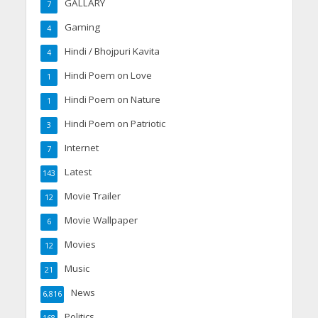
GALLARY
7
Gaming
4
Hindi / Bhojpuri Kavita
4
Hindi Poem on Love
1
Hindi Poem on Nature
1
Hindi Poem on Patriotic
3
Internet
7
Latest
143
Movie Trailer
12
Movie Wallpaper
6
Movies
12
Music
21
News
6,816
Politics