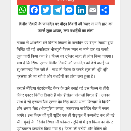
W
F
T
T
M
Li
E
S
h
ac
w
el
e
n
m
h
विनीत तिवारी के जन्मदिन पर बीएन तिवारी की ‘प्यार ना माने हार’ का
at
e
itt
e
ss
k
ai
ar
फर्स्ट लुक आउट, लगा बधाईयों का तांता
s
b
er
gr
e
e
l
e
गायक से अभिनेता बने विनीत तिवारी के जन्मदिन पर बीएन तिवारी द्वारा
A
o
a
n
dI
निर्मित की गई धमाकेदार भोजपुरी फिल्म ‘प्यार ना माने हार’ का फर्स्ट
p
o
m
g
n
लुक जारी किया गया है। फिल्म का ट्रेलर जल्द ही लांच किया जाएगा।
p
k
er
बता दें कि सिंगर एक्टर विनीत तिवारी को जन्मदिन की ढ़ेरों बधाई एवं
शुभकामनाएं मिल रही हैं। साथ ही फिल्म के फर्स्ट लुक की भूरि भूरि
प्रसंशा की जा रही है और बधाईयों का तांता लगा हुआ है।
ब्रदर्स मीडिया एंटरटेनमेंट बैनर के तले बनाई गई इस फिल्म के हीरो
सिंगर एक्टर विनीत तिवारी हैं और हीरोइन सोनाली मिश्रा हैं। उनका
साथ दे रहे हरफनमौला एक्टर देव सिंह काफी अलग किरदार में दिखेंगे
और अरुण सिंह (भोजपुरिया काका) जबरदस्त सपोर्टिंग रोल में नजर
आएंगे। इस फिल्म की पूरी शूटिंग एक ही शेड्यूल में कम्पलीट कर ली गई
थी। मुंबई के गोरेगांव स्थित जी फोकस स्टूडियो में इस फिल्म का पोस्ट
प्रोडक्शन कंपलीट किया गया है। फ़िल्म की स्टोरी और मेकिंग को