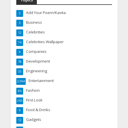
Add Your Poem/Kavita
2
Business
3
Celebrities
12
Celebrities Wallpaper
14
Companies
9
Development
78
Engineering
33
Entertainment
2,964
Fashion
84
First Look
243
Food & Drinks
9
Gadgets
12