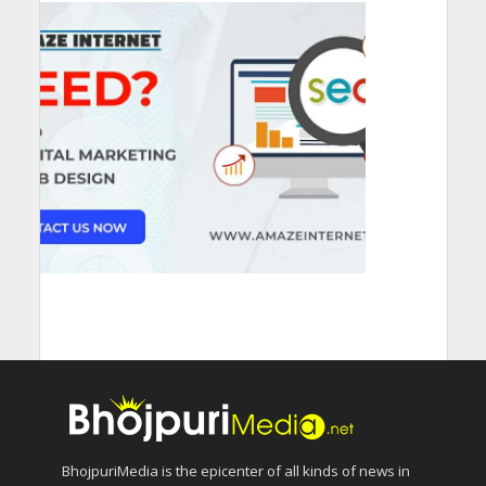
BhojpuriMedia is the epicenter of all kinds of news in