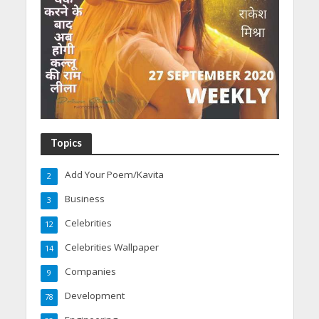
Topics
Add Your Poem/Kavita
2
Business
3
Celebrities
12
Celebrities Wallpaper
14
Companies
9
Development
78