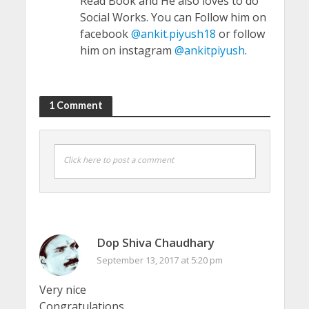
Read Book and He also loves to do
Social Works. You can Follow him on
facebook
@ankit.piyush18
or follow
him on instagram
@ankitpiyush
.
1 Comment
Click here to post a comment
Dop Shiva Chaudhary
September 13, 2017 at 5:20 pm
Very nice
Congratulations