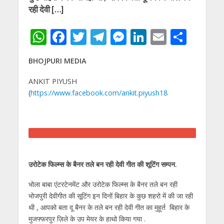
रही देवी […]
W
F
T
T
M
Li
E
S
h
ac
w
el
e
n
m
h
BHOJPURI MEDIA
at
e
itt
e
ss
k
ai
ar
s
b
er
gr
e
e
l
e
ANKIT PIYUSH
(
https://www.facebook.com/ankit.piyush18
A
o
a
n
dI
p
o
m
g
n
p
k
er
उरोटेक फिल्म्स के बैनर तले बन रही देवी गीत की शूटिंग सम्पन.
भोला बाबा एंटरटेनमेंट और उरोटेक फिल्म्स के बैनर तले बन रही
भोजपुरी देवीगीत की सूटिंग इन दिनों बिहार के कुछ शहरो में की जा रही
थी , आपको बता दू बैनर के तले बन रही देवी गीत का मुहूर्त बिहार के
मुजफ्फरपुर ज़िले के उप मेयर के हाथो किया गया .