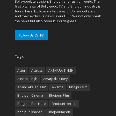
Bollywood, television, Bhojpuri and fashion world. The
first big news of Bollywood, TV and Bhojpuri industry is
found here. Exclusive interviews of Bollywood stars
and their exclusive news is our USP. We not only break
the news but also cover it 360 degrees.
Follow Us On FB
Tags
Actor
Actress
AKSHARA SINGH
Akshra Singh
Amarpali Dubey
Arvind Akela 'Kallu'
Awards
Bhojpui film
Bhojpuri Cinema
Bhojpuri Film
Bhojpuri Film Hero
Bhojpuri Heroin
bhojpuri khabar
Bhojpurimedia