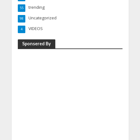
trending
55
Uncategorized
98
VIDEOS
4
Sponsered By