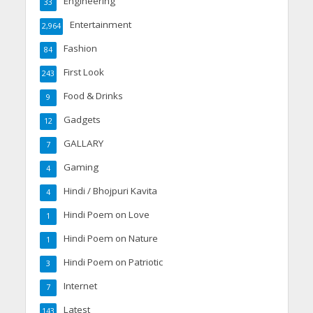
Engineering
33
Entertainment
2,964
Fashion
84
First Look
243
Food & Drinks
9
Gadgets
12
GALLARY
7
Gaming
4
Hindi / Bhojpuri Kavita
4
Hindi Poem on Love
1
Hindi Poem on Nature
1
Hindi Poem on Patriotic
3
Internet
7
Latest
143