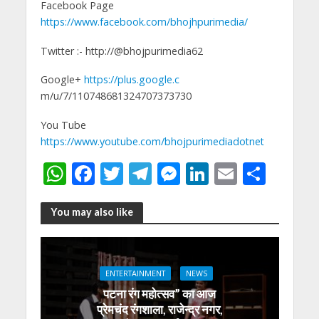
Facebook Page
https://www.facebook.com/bhojhpurimedia/
Twitter :- http://@bhojpurimedia62
Google+
https://plus.google.c
m/u/7/110748681324707373730
You Tube
https://www.youtube.com/bhojpurimediadotnet
W
F
T
T
M
Li
E
S
h
ac
w
el
e
n
m
h
at
e
itt
e
ss
k
ai
ar
You may also like
s
b
er
gr
e
e
l
e
A
o
a
n
dI
ENTERTAINMENT
NEWS
p
o
m
g
n
पटना रंग महोत्सव” का आज
p
k
er
प्रेमचंद रंगशाला, राजेन्द्र नगर,