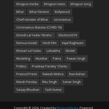
bhojpuri media
bhojpuri news
bhojpuri song
Bihar
Bihar Election
Bollywood
Chief minister of Bihar
coronavirus
Coronavirus disease (COVID-19)
Dinesh Lal Yadav 'Nirahu '
Election2019
famous model
Hindi Film
Kajal Raghwani
Khesari Lal Yadav
Loksabha
Model
Modeling
Mumbai
Patna
Pawan Singh
Politics
Pradeep Pandey 'Chintu '
Pramod Premi
Rakesh Mishra
Ravi Kishan
Ritesh Panday
Ritu Singh
Samar Singh
Sanjay Bhushan
Yash Kumar
Copyright © 2026. Created by
BhojpuriMedia
. Powered