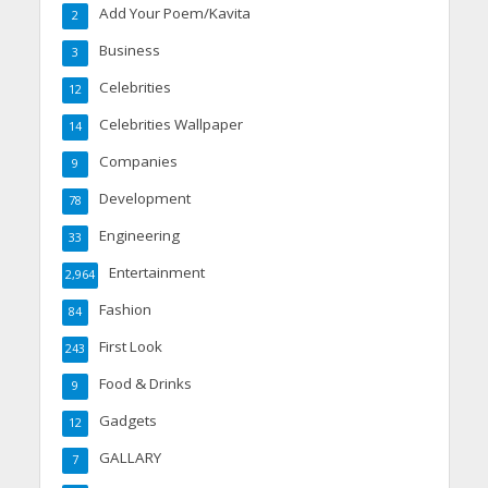
Add Your Poem/Kavita
2
Business
3
Celebrities
12
Celebrities Wallpaper
14
Companies
9
Development
78
Engineering
33
Entertainment
2,964
Fashion
84
First Look
243
Food & Drinks
9
Gadgets
12
GALLARY
7