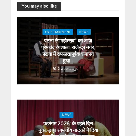
at
e
itt
e
ss
k
ai
ar
You may also like
s
b
er
gr
e
e
l
e
A
o
a
n
dI
ENTERTAINMENT
NEWS
p
o
m
g
n
पटना रंग महोत्सव” का आज
p
k
er
प्रेमचंद रंगशाला, राजेन्द्र नगर,
पटना में सफलतापूर्वक समापन
हुआ।
2 weeks ago
NEWS
पटरंगम 2026′ के पहले दिन
नुक्कड़ एवं रंगमंचीय नाटकों ने दिया