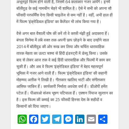
अभूतपूर्व फिल्‍म होने वाली है, जिसमें 64 कलाकार नजर आयेंगे। इनमें
बॉलीवुड के कई नामचीन चेहरे भी शामिल है। ऐसे में सभी को अपना सौ
फीसदी परफॉर्मेंस देना किसी चाइलेंज से कम नहीं है। वहीं, अभी हाल ही
में फिल्‍म ‘इंक्रेडिबल इंडिया’ का कैलेंडर भी लांच किया गया है।
वैसे अगर बात वैशाली घोष की करें तो वे काफी मंझी हुई अदाकारा हैं।
बंगला सिनेमा में लंबे वक्‍त तक अपनी छाप छोड़ने के बाद उन्‍होंने साल
2014 में बॉलीवुड की ओर रूख कर लिया और चर्चित धारावाहिक
तारक मेहता का उल्‍टा चश्‍मा से हिंदी इंडस्‍ट्री में डेब्‍यू किया। उसके
बाद से लेकर आज तक वे कई हिंदी धा‍रावाहिक और फिल्‍मों में काम कर
चुकी हैं। और अब वे फिल्‍म ‘इंक्रेडिबल इंडिया’ में बेहद महत्‍वपूर्ण
भूमिका में नजर आने वाली हैं। फिल्‍म ‘इंक्रेडिबल इंडिया’ की कहानी
मोहम्‍मद अतीक ने लिखी है। गीतकार खालिद भाटी और संगीतकार
आसिफ जाकिर हैं। कार्यकारी निर्माता अवधेश वर्मा हैं। डीओपी हमेंत
पटेल हैं। पीआरओ संजय भूषण पटियाला हैं। एक्‍शन रियाज सुल्‍तान का
है। इस फिल्‍म की कमाई का 25 फीसदी हिस्‍सा देश के शहीदों व
किसानों को दिया जाएगा।
W
F
T
T
M
Li
E
S
h
ac
w
el
e
n
m
h