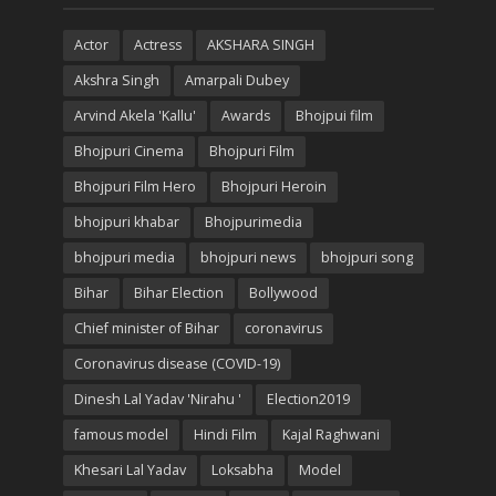
Actor
Actress
AKSHARA SINGH
Akshra Singh
Amarpali Dubey
Arvind Akela 'Kallu'
Awards
Bhojpui film
Bhojpuri Cinema
Bhojpuri Film
Bhojpuri Film Hero
Bhojpuri Heroin
bhojpuri khabar
Bhojpurimedia
bhojpuri media
bhojpuri news
bhojpuri song
Bihar
Bihar Election
Bollywood
Chief minister of Bihar
coronavirus
Coronavirus disease (COVID-19)
Dinesh Lal Yadav 'Nirahu '
Election2019
famous model
Hindi Film
Kajal Raghwani
Khesari Lal Yadav
Loksabha
Model