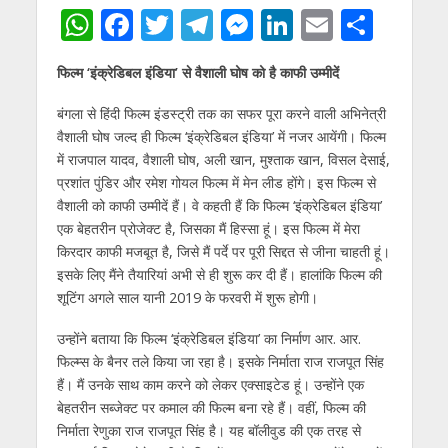
W
F
T
T
M
Li
E
S
h
ac
w
el
e
n
m
h
फिल्‍म ‘इंक्रेडिबल इंडिया’ से वैशाली घोष को है काफी उम्‍मीदें
at
e
itt
e
ss
k
ai
ar
s
b
er
gr
e
e
l
e
बंगला से हिंदी फिल्‍म इंडस्‍ट्री तक का सफर पूरा करने वाली अभिनेत्री
वैशाली घोष जल्‍द ही फिल्‍म ‘इंक्रेडिबल इंडिया’ में नजर आयेंगी। फिल्‍म
A
o
a
n
dI
में राजपाल यादव, वैशाली घोष, अली खान, मुश्‍ताक खान, विसल देसाई,
p
o
m
g
n
प्रशांत पुंडिर और रमेश गोयल फिल्‍म में मेन लीड होंगे। इस फिल्‍म से
p
k
er
वैशाली को काफी उम्‍मीदें हैं। वे कहती हैं कि फिल्‍म ‘इंक्रेडिबल इंडिया’
एक बेहतरीन प्रोजेक्‍ट है, जिसका मैं हिस्‍सा हूं। इस फिल्‍म में मेरा
किरदार काफी मजबूत है, जिसे मैं पर्दे पर पूरी सिद्दत से जीना चाहती हूं।
इसके लिए मैंने तैयारियां अभी से ही शुरू कर दी हैं। हालांकि फिल्‍म की
शूटिंग अगले साल यानी 2019 के फरवरी में शुरू होगी।
उन्‍होंने बताया कि फिल्‍म ‘इंक्रेडिबल इंडिया’ का निर्माण आर. आर.
फिल्‍म्‍स के बैनर तले किया जा रहा है। इसके निर्माता राज राजपूत सिंह
हैं। मैं उनके साथ काम करने को लेकर एक्‍साइटेड हूं। उन्‍होंने एक
बेहतरीन सब्‍जेक्‍ट पर कमाल की फिल्‍म बना रहे हैं। वहीं, फिल्‍म की
निर्माता रेणुका राज राजपूत सिंह है। यह बॉलीवुड की एक तरह से