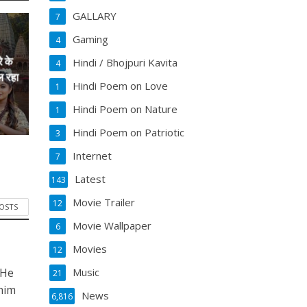
GALLARY
7
Gaming
4
े के
Hindi / Bhojpuri Kavita
4
ल रहा
Hindi Poem on Love
1
Hindi Poem on Nature
1
Hindi Poem on Patriotic
3
Internet
7
Latest
143
Movie Trailer
12
POSTS
Movie Wallpaper
6
Movies
12
Music
 He
21
him
News
6,816