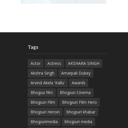
Tags
Actor
Actress
AKSHARA SINGH
Akshra Singh
Amarpali Dubey
Arvind Akela 'Kallu'
Awards
Bhojpui film
Bhojpuri Cinema
Bhojpuri Film
Bhojpuri Film Hero
Bhojpuri Heroin
bhojpuri khabar
Bhojpurimedia
bhojpuri media