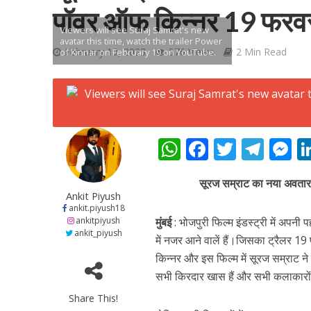
पॉवर ऑफ किन्नर 19 फरवरी 
Viewers will see Suraj Samrat's new
avatar this time, watch the trailer Power
February 19, 2023
576 Views
2 Min Read
of Kinnar on February 19 on YouTube.
शिवानी सिंह का नया बोल
W
F
T
T
h
ac
w
el
e
सूरज सम्राट का नया अवतार द
at
e
itt
e
s
Ankit Piyush
s
b
er
gr
e
ankit.piyush18
ankitpiyush
मुंबई
: भोजपुरी फिल्म इंडस्ट्री में अपनी
A
o
a
n
ankit_piyush
में नजर आने वालें हैं।जिसका ट्रैलर 1
p
o
m
g
किन्नर और इस फिल्म में सूरज सम्राट ने 
p
k
e
सभी किरदार खास हैं और सभी कलाकारों 
वर्ल्डवाइड रिकॉर्ड्स भ
Share This!