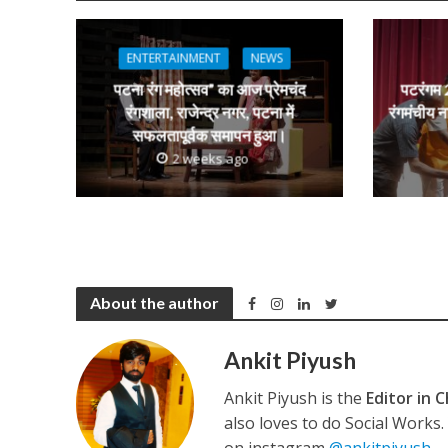
s
b
er
gr
e
नेहा म्यूजिक वर्ल्ड पर
A
o
a
n
p
o
m
g
ENTERTAINMENT
NEWS
p
k
e
पटना रंग महोत्सव” का आज प्रेमचंद
पटरंगम 2
रंगशाला, राजेन्द्र नगर, पटना में
रंगमंचीय न
सफलतापूर्वक समापन हुआ।
2 weeks ago
साजिद नाडियाडवाला के 
About the author
Ankit Piyush
Ankit Piyush is the
Editor in C
also loves to do Social Works