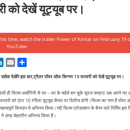
को देखें यूट्यूब पर।
बम गीत तोहरे के मांगिला जानु हुआ रिलीज, दर्शकों का मिल रहा भरपूर प्यार
M
Li
E
S
n
m
h
र्शक देखेंगे इस बार,ट्रैलर पॉवर ऑफ किन्नर 19 फरवरी को देखें यूट्यूब पर।
s
k
ai
ar
e
l
e
 पहली ही फिल्म अर्धांगिनी से घर – घर के चहेते बन चुके सूरज सम्राट अब अपने नए
dI
9 फरवरी को एंटर 10 रंगीला यूट्यूब चैनल पर रिलीज होगी।फिल्म का नाम हैं पॉवर
n
महत्वपूर्ण किरदार में अभिनय किया।गद्दी फिल्म प्रोडक्शन के बैनर तले निर्मित इस 
r
ने उम्दा बेहतरीन अभिनय किया हैं।
ोजपुरी का नया धमाकेदार गाना जल्द, दुबई की खूबसूरत लोकेशन्स पर हो रही है शूटिंग