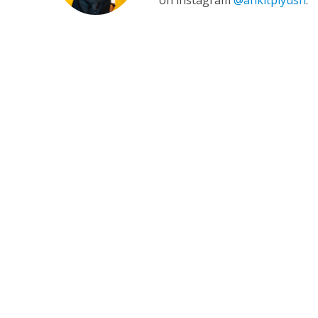
on instagram
@ankitpiyush
.
कुलदीप कुमार की “गौर
‘शेल्टर होम’ के एक सीन 