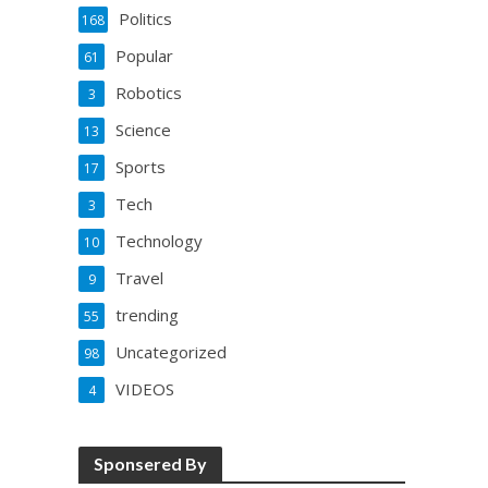
Politics
168
Popular
61
Robotics
3
Science
13
Sports
17
Tech
3
Technology
10
Travel
9
trending
55
Uncategorized
98
VIDEOS
4
Sponsered By