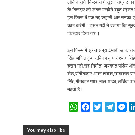
लेकिन,सभी किरदारों में सूरज सम्राट का 
के किरदार को लेकर उन्होंने बहुत मेहनत 
इस फिल्म में एक नई कहानी और उनका एक
काम करेगी। हसन गद्दी ने बताया कि सूरज
किरदार दिया गया।
इस फिल्म में सूरज सम्राट,माही खान, र
सिंह,अजित कुमार,विनय कुमार,श्याम सिंह
पवन सिंह का बॉलीवुड म
हसन गद्दी,सह निर्माता जयकांत पांडेय और
शेख,संगीतकार अमन श्लोक,छायाकार सनी 
सिंह,गीतकार प्यारे लाल यादव,सचिंदा पा
महतो हैं।
W
F
T
T
h
ac
w
el
e
at
e
itt
e
s
You may also like