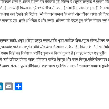
किरदार अन्य से अलग व इन्हीं पर केंद्रित पूरी फिल्म हैं।सूरज सम्राट ने बताया क
की हैं।साथ ही फिल्म के ट्रैलर रिलीज से उत्साहित भी हैं।उनका कहना हैं कि दर्श
 नया रूप देखने को मिलेगा।जो किन्नर समाज के संघर्ष और जीवन गाथा को दिखा
 सम्राट एक अच्छे अभिनेता हैं और उनके अभिनय को देखते हुए प्रेरित होकर उन्हें
ाजकुमार साही,अनूप अरोड़ा,श्रद्धा नवल,शशि भूषण,साहिल शेख,राहुल तोमर,विनय प्
,जयकांत पांडेय,आशुतोष चौबे और अन्य ने अभिनय किया है।फिल्म के निर्माता निर्द
ें महाधमाका, ‘सिर्फ आपके’ की शूटिंग लखनऊ और भोपाल में हुई पूरी”
 श्याम सिंह,सह निर्देशक अरविंद कुमार व विनय कुमार हैं।फाइट मास्टर शहाबुद्दीन
शर्मा,एडिटर दीपक जौल, गीतकार राजेश मिश्रा और पवन मिश्रा,कोरियोग्राफर ज
ंडे कवच,शेखर मधुर व दीपिका,लेखक रामचंद्र सिंह,पीआरओ रामचंद्र यादव व युधिष्
M
Li
E
S
n
m
h
s
k
ai
ar