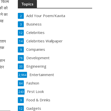
ि फिल्म
Topics
कों को
ने का
Add Your Poem/Kavita
2
 यह
Business
3
Celebrities
12
रताप
Celebrities Wallpaper
14
ेशक
Companies
9
Development
78
्ञान
Engineering
ठिर
33
Entertainment
2,964
Fashion
84
First Look
243
Food & Drinks
9
Gadgets
12