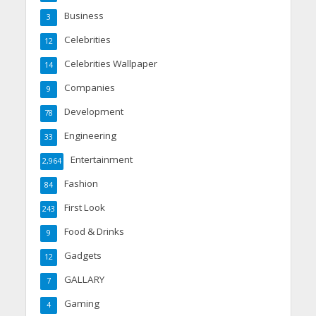
Business
3
Celebrities
12
Celebrities Wallpaper
14
Companies
9
Development
78
Engineering
33
Entertainment
2,964
Fashion
84
First Look
243
Food & Drinks
9
Gadgets
12
GALLARY
7
Gaming
4