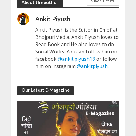
VIEW ALL POSTS
About the author
Ankit Piyush
Ankit Piyush is the
Editor in Chief
at
BhojpuriMedia. Ankit Piyush loves to
Read Book and He also loves to do
Social Works. You can Follow him on
facebook
@ankit.piyush18
or follow
him on instagram
@ankitpiyush
.
Our Latest E-Magazine