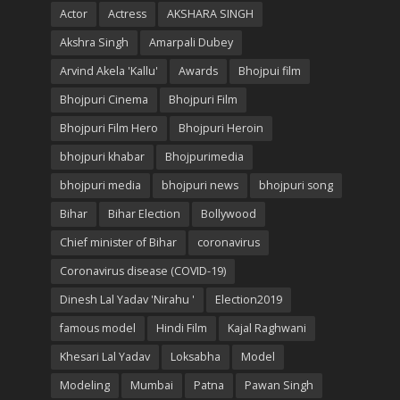
Actor
Actress
AKSHARA SINGH
Akshra Singh
Amarpali Dubey
Arvind Akela 'Kallu'
Awards
Bhojpui film
Bhojpuri Cinema
Bhojpuri Film
Bhojpuri Film Hero
Bhojpuri Heroin
bhojpuri khabar
Bhojpurimedia
bhojpuri media
bhojpuri news
bhojpuri song
Bihar
Bihar Election
Bollywood
Chief minister of Bihar
coronavirus
Coronavirus disease (COVID-19)
Dinesh Lal Yadav 'Nirahu '
Election2019
famous model
Hindi Film
Kajal Raghwani
Khesari Lal Yadav
Loksabha
Model
Modeling
Mumbai
Patna
Pawan Singh