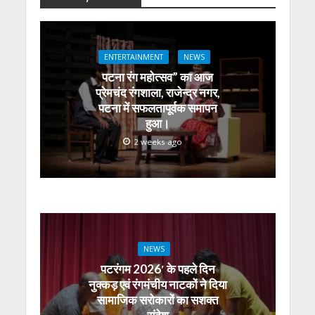
at
e
itt
e
ss
k
ai
ar
s
b
er
gr
e
e
l
e
A
o
a
n
dI
ENTERTAINMENT
NEWS
p
o
m
g
n
पटना रंग महोत्सव” का आज
p
k
er
प्रेमचंद रंगशाला, राजेन्द्र नगर,
पटना में सफलतापूर्वक समापन
हुआ।
2 weeks ago
NEWS
पटरंगम 2026′ के पहले दिन
नुक्कड़ एवं रंगमंचीय नाटकों ने दिया
सामाजिक सरोकारों का सशक्त