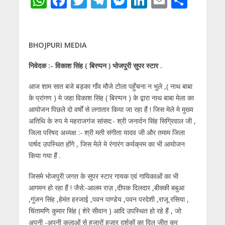
W
F
T
T
M
Li
E
S
h
ac
w
el
e
n
m
h
at
e
itt
e
ss
k
ai
ar
s
b
er
gr
e
e
l
e
BHOJPURI MEDIA
A
o
a
n
dI
निवेदक :- विकाश सिंह ( बिरप्पन ) भोजपुरी सुपर स्टार .
p
o
m
g
n
आज शाम सात बजे बड़का गाँव मौजे टोला पहुँचना न भुले ,( नाथ बाबा
p
k
er
के प्रांगण ) मे जहा विकाश सिंह ( बिरप्पन ) के द्वारा नाथ बाबा मेला का
आयोजन पिछले दो वर्षों से लगातार किया जा रहा हैं ! जिस मेले मे मुख्य
अतिथि के रुप मे महराजगंज सांसद:- श्री जनार्दन सिंह सिग्रिवाल जी ,
जिला परिषद अध्यक्ष :- श्री मती संगीता यादव जी और तमाम जिला
पार्षद उपस्थित होंगे , जिस मेले मे रंगारंग कर्यक्रम का भी आयोजन
किया गया हैं .
जिसमे भोजपुरी जगत के सुपर स्टार गायक एवं गायिकाओं का भी
आगमन हो रहा हैं ! जैसे:-आलम राज़ ,दीपक दिलदार ,बीक्की बबुआ
,गुंजन सिंह ,हेमंत हरजाई ,पवन पाण्डेय ,पवन परदेशी ,राजू रसिया ,
चिंतामणि कुमार सिंह ( शेरे सीवान ) आदि उपस्थित हो रहे हैं , जो
अपनी -अपनी कलाओं से हजारों हज़ार दर्शकों का दिल जीत कर