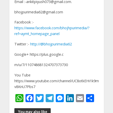
Email :-ankitpiyush073@gmail.com.
bhojpurimedia62@gmail.com
Facebook :-
https://www.facebook.com/bhojhpurimedia/?
ref=aymt_homepage_panel
Twitter :-
http://@bhojpurimedia62
Google+ https://plus.google.c
m/u/7/110748681324707373730
You Tube
https://www.youtube.com/channel/UC8otkEHi1k9m
v8KnU7Pbs7
W
F
T
T
M
Li
E
S
h
ac
w
el
e
n
m
h
You may also like