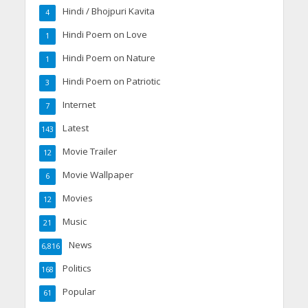
Hindi / Bhojpuri Kavita
4
Hindi Poem on Love
1
Hindi Poem on Nature
1
Hindi Poem on Patriotic
3
Internet
7
Latest
143
Movie Trailer
12
Movie Wallpaper
6
Movies
12
Music
21
News
6,816
Politics
168
Popular
61