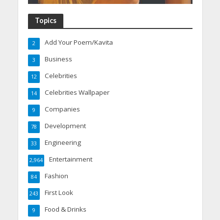
Topics
Add Your Poem/Kavita
2
Business
3
Celebrities
12
Celebrities Wallpaper
14
Companies
9
Development
78
Engineering
33
Entertainment
2,964
Fashion
84
First Look
243
Food & Drinks
9