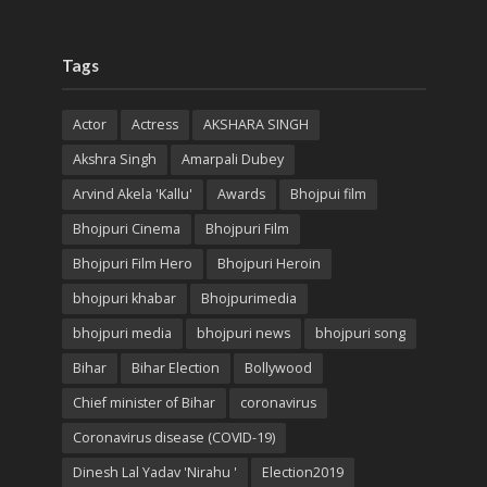
Tags
Actor
Actress
AKSHARA SINGH
Akshra Singh
Amarpali Dubey
Arvind Akela 'Kallu'
Awards
Bhojpui film
Bhojpuri Cinema
Bhojpuri Film
Bhojpuri Film Hero
Bhojpuri Heroin
bhojpuri khabar
Bhojpurimedia
bhojpuri media
bhojpuri news
bhojpuri song
Bihar
Bihar Election
Bollywood
Chief minister of Bihar
coronavirus
Coronavirus disease (COVID-19)
Dinesh Lal Yadav 'Nirahu '
Election2019