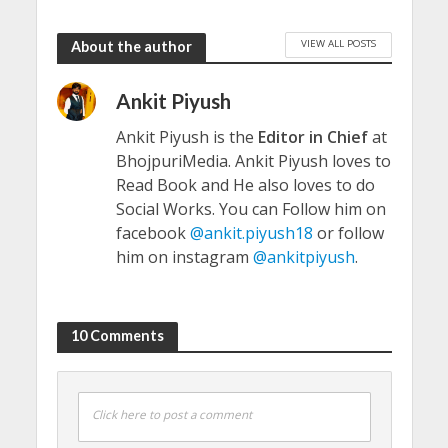
VIEW ALL POSTS
About the author
Ankit Piyush
Ankit Piyush is the
Editor in Chief
at
BhojpuriMedia. Ankit Piyush loves to
Read Book and He also loves to do
Social Works. You can Follow him on
facebook
@ankit.piyush18
or follow
him on instagram
@ankitpiyush
.
10 Comments
Click here to post a comment