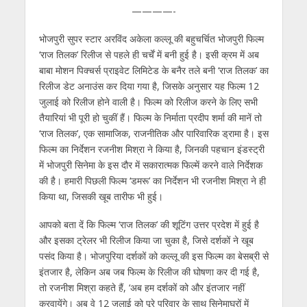
s
b
er
gr
e
e
l
e
————-
A
o
a
n
dI
भोजपुरी सुपर स्‍टार अरविंद अकेला कल्‍लू की बहुचर्चित भोजपुरी फिल्‍म
p
o
m
g
n
‘राज तिलक’ रिलीज से पहले ही चर्चें में बनी हुई है। इसी क्रम में अब
p
k
er
बाबा मोशन पिक्चर्स प्राइवेट लिमिटेड के बनैर तले बनी ‘राज तिलक’ का
रिलीज डेट अनाउंस कर दिया गया है, जिसके अनुसार यह फिल्‍म 12
जुलाई को रिलीज होने वाली है। फिल्‍म को रिलीज करने के लिए सभी
तैयारियां भी पूर
ी हो चुकीं हैं। फिल्‍म के निर्माता प्रदीप शर्मा की मानें तो
‘राज तिलक’, एक सामाजिक, राजनीतिक और पारिवारिक ड्रामा है। इस
फिल्‍म का निर्देशन रजनीश मिश्रा ने किया है, जिनकी पहचान इंडस्‍ट्री
में भोजपुरी सिनेमा के इस दौर में सकारात्‍मक फिल्‍में करने वाले निर्देशक
की है। हमारी पिछली फिल्‍म ‘डमरू’ का निर्देशन भी रजनीश मिश्रा ने ही
किया था, जिसकी खूब तारीफ भी हुई।
आपको बता दें कि फिल्‍म ‘राज तिलक’ की शूटिंग उत्तर प्रदेश में हुई है
और इसका ट्रेलर भी रिलीज किया जा चुका है, जिसे दर्शकों ने खूब
पसंद किया है। भोजपुरिया दर्शकों को कल्‍लू की इस फिल्‍म का बेसब्री से
इंतजार है, लेकिन अब जब फिल्‍म के रिलीज की घोषणा कर दी गई है,
तो रजनीश मिश्रा कहते हैं, ‘अब हम दर्शकों को और इंतजार नहीं
करवायेंगे। अब वे 12 जुलाई को पूरे परिवार के साथ सिनेमाघरों में