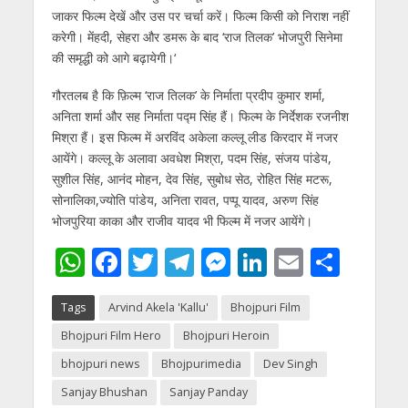
जाकर फिल्‍म देखें और उस पर चर्चा करें। फिल्‍म किसी को निराश नहीं
करेगी। मेंहदी, सेहरा और डमरू के बाद ‘राज तिलक’ भोजपुरी सिनेमा
की समृद्धी को आगे बढ़ायेगी।‘
गौरतलब है कि फ़िल्म ‘राज तिलक’ के निर्माता प्रदीप कुमार शर्मा,
अनिता शर्मा और सह निर्माता पद्म सिंह हैं। फिल्‍म के निर्देशक रजनीश
मिश्रा हैं। इस फिल्‍म में अरविंद अकेला कल्‍लू लीड किरदार में नजर
आयेंगे। कल्‍लू के अलावा अवधेश मिश्रा, पदम सिंह, संजय पांडेय,
सुशील सिंह, आनंद मोहन, देव सिंह, सुबोध सेठ, रोहित सिंह मटरू,
सोनालिका,ज्योति पांडेय, अनिता रावत, पप्पू यादव, अरुण सिंह
भोजपुरिया काका और राजीव यादव भी फिल्‍म में नजर आयेंगे।
W
F
T
T
M
Li
E
S
h
ac
w
el
e
n
m
h
Tags
Arvind Akela 'Kallu'
Bhojpuri Film
at
e
itt
e
ss
k
ai
ar
Bhojpuri Film Hero
Bhojpuri Heroin
s
b
er
gr
e
e
l
e
bhojpuri news
Bhojpurimedia
Dev Singh
A
o
a
n
dI
Sanjay Bhushan
Sanjay Panday
p
o
m
g
n