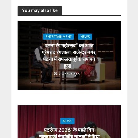
p
k
er
You may also like
ENTERTAINMENT
NEWS
पटना रंग महोत्सव” का आज
प्रेमचंद रंगशाला, राजेन्द्र नगर,
पटना में सफलतापूर्वक समापन
हुआ।
2 weeks ago
NEWS
पटरंगम 2026′ के पहले दिन
नुक्कड़ एवं रंगमंचीय नाटकों ने दिया