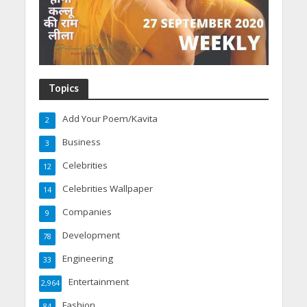
Topics
Add Your Poem/Kavita
2
Business
3
Celebrities
12
Celebrities Wallpaper
14
Companies
9
Development
78
Engineering
33
Entertainment
2,964
Fashion
84