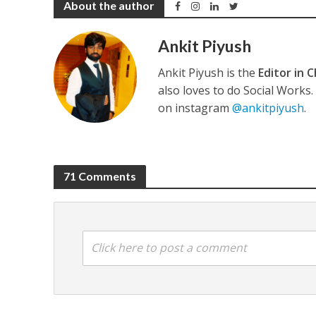
About the author
Ankit Piyush
Ankit Piyush is the
Editor in C
अरविंद अकेला कल्लू के 
also loves to do Social Works
on instagram
@ankitpiyush
.
71 Comments
Click here to post a comment