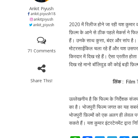
at
e
itt
e
s
नेहा म्यूजिक वर्ल्ड पर
Ankit Piyush
s
b
er
gr
e
ankit.piyush18
ankitpiyush
A
o
a
n
2020 में रिलीज होने जा रही यश कुमार 
ankit_piyush
फ़िल्म के आने से ठीक पहले मेकर्स ने फ
p
o
m
g
हैं। उनके साथ कुत्ता, बंदर और सांप है। 
p
k
e
मोटरसाईकिल चला रहे हैं और यश उसपर खड़े 
71 Comments
किरदार में दिख रहे हैं। ऐसा प्रतीत हो
दिख रहे मानो बॉलिवुड की कोई बड़ी फ़िल्
Share This!
लिंक : Film 
साजिद नाडियाडवाला के 
उल्लेखनीय है कि फिल्म के निर्देशक संज
का है। भोजपुरी फिल्म जगत का यह सबसे 
भोजपुरी फ़िल्मों को एक अलग ही लेवल प
सकते हैं। यश कुमार इंटरटेनमेंट द्वारा नि