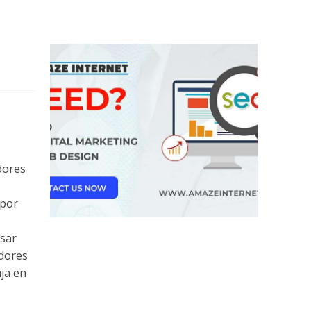
dores
 por
esar
dores
ja en