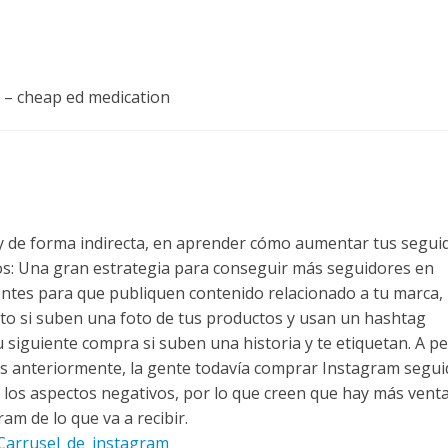
– cheap ed medication
ad y de forma indirecta, en aprender cómo aumentar tus segui
vos: Una gran estrategia para conseguir más seguidores en
ientes para que publiquen contenido relacionado a tu marca,
to si suben una foto de tus productos y usan un hashtag
su siguiente compra si suben una historia y te etiquetan. A p
s anteriormente, la gente todavía comprar Instagram segui
 los aspectos negativos, por lo que creen que hay más venta
am de lo que va a recibir.
=Carrusel_de_instagram