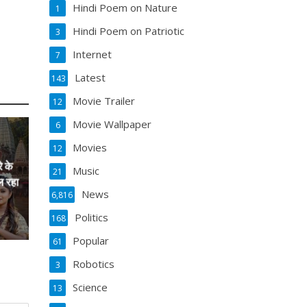
Hindi Poem on Nature
1
Hindi Poem on Patriotic
3
Internet
7
Latest
143
Movie Trailer
12
Movie Wallpaper
6
Movies
12
े के
Music
21
ल रहा
News
6,816
Politics
168
Popular
61
Robotics
3
Science
13