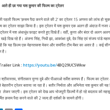
s
k
ai
ar
 रिलीज हुआ भोजपुरी गीत जिंदगी जियल छोड़ देहब, दर्शकों का मिल रहा भरपूर प्यार
आते ही छा गया यश कुमार की फिल्म का ट्रेलर
e
l
e
dI
की पहली फिल्म ‘क़सम पैदा करने वाले की 2’ का ट्रेलर 15 अगस्त को लांच हो चुक
िल्म का ट्रेलर साझा किया है। इस ट्रेलर में यश कुमार एक अलग ही अंदाज़ में नजर 
n
ट्रेलर में यश अंधाधुंध फ़ाइट करते हुए दिखे हैं। वहीं, कुत्ता और बंदर दो अलग अल
r
दिख रहे हैं। अंजना सिंह, निधी झा, आकांक्षा दुबे, देव सिंह एवं संजय पांडे महत्वप
ता है कि यह फ़िल्म एक मेहनतकश मेकर और समर्पित टीम मेंबर का असर है । कई सीन
म है।
Trailer Link :
https://youtu.be/
4BQ29UC5Wkw
साथ 25 वर्षों का सफर, अब ‘ओम गोल्डन फ्यूचर मूवीज़’ के साथ नई पारी शुरू करेंगे प्रेमचंद्र झा
य श्रीवास्तव, संगीतकार मुन्ना दुबे और पीआरओ सर्वेश कश्यप हैं। फिल्म का ट्रेल
बेहतरीन ट्रेलर बताया जा रहा है। बतौर निर्माता और अभिनेता यश कुमार की यह फ
र लेकर जाएगी। इस ट्रेलर को देख आप भोजपुरी फ़िल्मों में हो रहे बदलाव को मह
र्मित क़सम पैदा करने वाले की 2 जल्द ही दर्शकों के सामने होंगी।