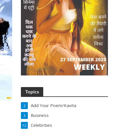
Topics
Add Your Poem/Kavita
2
Business
3
Celebrities
12