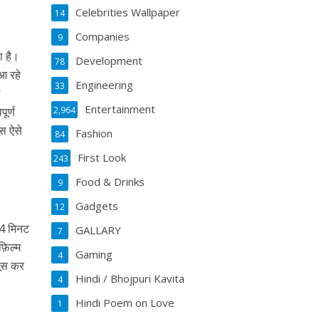
Celebrities Wallpaper
14
Companies
9
ा है।
Development
78
आ रहे
Engineering
33
ग
Entertainment
2,964
ूर्ण
्स ऐसे
Fashion
84
First Look
243
Food & Drinks
9
Gadgets
12
र 4 मिनट
GALLARY
7
़िल्म
Gaming
4
सूस कर
Hindi / Bhojpuri Kavita
4
Hindi Poem on Love
1