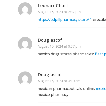
LeonardCharl
August 15, 2024 at 2:32 pm
https://edpillpharmacy.store/#
erectil
Douglascof
August 15, 2024 at 9:37 pm
mexico drug stores pharmacies:
Best 
Douglascof
August 16, 2024 at 4:10 am
mexican pharmaceuticals online:
mexic
mexico pharmacy