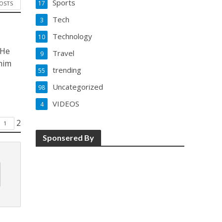
Sports
17
POSTS
Tech
3
Technology
10
 He
Travel
9
him
trending
55
Uncategorized
98
VIDEOS
4
2
1
Sponsered By