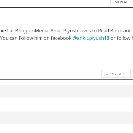
VIEW ALL 
hief
at BhojpuriMedia. Ankit Piyush loves to Read Book and
नए अंदाज़ ने मचाई धूम, ‘राउंड राउंड’ को मिल रहा दर्शकों का भरपूर प्यार
. You can Follow him on facebook
@ankit.piyush18
or follow 
« PREVIOUS