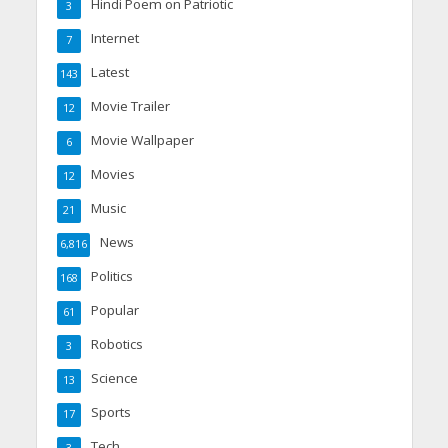
Hindi Poem on Patriotic
3
Internet
7
Latest
143
Movie Trailer
12
Movie Wallpaper
6
Movies
12
Music
21
News
6,816
Politics
168
Popular
61
Robotics
3
Science
13
Sports
17
Tech