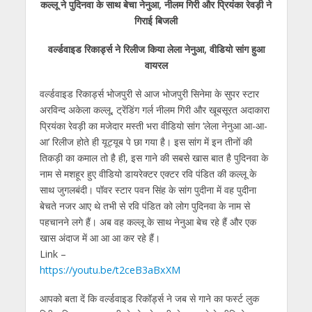
कल्लू ने पुदिनवा के साथ बेचा नेनुआ, नीलम गिरी और प्रियंका रेवड़ी ने
at
e
itt
e
ss
k
ai
ar
गिराई बिजली
s
b
er
gr
e
e
l
e
वर्ल्डवाइड रिकार्ड्स ने रिलीज किया लेला नेनुआ, वीडियो सांग हुआ
A
o
a
n
dI
वायरल
p
o
m
g
n
वर्ल्डवाइड रिकार्ड्स भोजपुरी से आज भोजपुरी सिनेमा के सुपर स्टार
p
k
er
अरविन्द अकेला कल्लू, ट्रेंडिंग गर्ल नीलम गिरी और खूबसूरत अदाकारा
प्रियंका रेवड़ी का मजेदार मस्ती भरा वीडियो सांग ‘लेला नेनुआ आ-आ-
आ’ रिलीज होते ही यूट्यूब पे छा गया है। इस सांग में इन तीनों की
तिकड़ी का कमाल तो है ही, इस गाने की सबसे खास बात है पुदिनवा के
नाम से मशहूर हुए वीडियो डायरेक्टर एक्टर रवि पंडित की कल्लू के
साथ जुगलबंदी। पॉवर स्टार पवन सिंह के सांग पुदीना में वह पुदीना
बेचते नजर आए थे तभी से रवि पंडित को लोग पुदिनवा के नाम से
पहचानने लगे हैं। अब वह कल्लू के साथ नेनुआ बेच रहे हैं और एक
खास अंदाज में आ आ आ कर रहे हैं।
Link –
https://youtu.be/t2ceB3aBxXM
आपको बता दें कि वर्ल्डवाइड रिकॉर्ड्स ने जब से गाने का फर्स्ट लुक