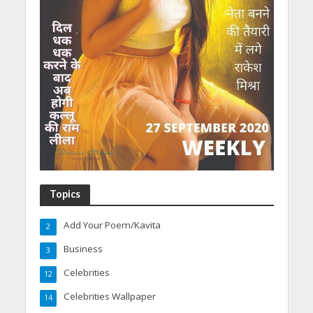
Topics
Add Your Poem/Kavita
2
Business
3
Celebrities
12
Celebrities Wallpaper
14