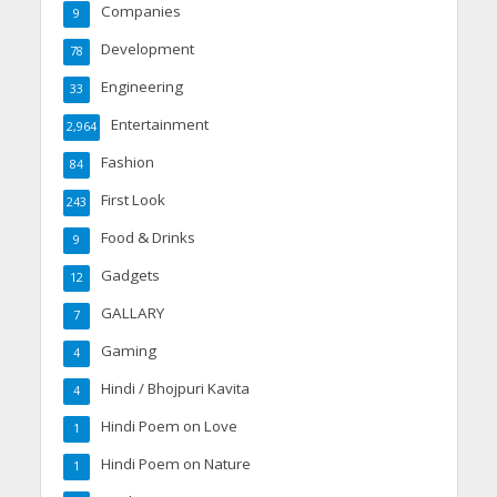
Companies
9
Development
78
Engineering
33
Entertainment
2,964
Fashion
84
First Look
243
Food & Drinks
9
Gadgets
12
GALLARY
7
Gaming
4
Hindi / Bhojpuri Kavita
4
Hindi Poem on Love
1
Hindi Poem on Nature
1