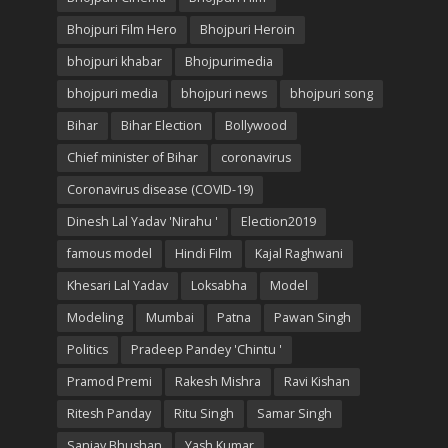
Bhojpuri Film Hero
Bhojpuri Heroin
bhojpuri khabar
Bhojpurimedia
bhojpuri media
bhojpuri news
bhojpuri song
Bihar
Bihar Election
Bollywood
Chief minister of Bihar
coronavirus
Coronavirus disease (COVID-19)
Dinesh Lal Yadav 'Nirahu '
Election2019
famous model
Hindi Film
Kajal Raghwani
Khesari Lal Yadav
Loksabha
Model
Modeling
Mumbai
Patna
Pawan Singh
Politics
Pradeep Pandey 'Chintu '
Pramod Premi
Rakesh Mishra
Ravi Kishan
Ritesh Panday
Ritu Singh
Samar Singh
Sanjay Bhushan
Yash Kumar