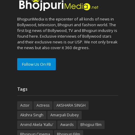
BhojpuriMedia is the epicenter of all kinds of news in
Bollywood, television, Bhojpuri and fashion world. The
first big news of Bollywood, TV and Bhojpuri industry is
found here. Exclusive interviews of Bollywood stars
and their exclusive news is our USP. We not only break
the news but also cover it 360 degrees.
Follow Us On FB
Tags
Actor
Actress
AKSHARA SINGH
Akshra Singh
Amarpali Dubey
Arvind Akela 'Kallu'
Awards
Bhojpui film
Bhojpuri Cinema
Bhojpuri Film