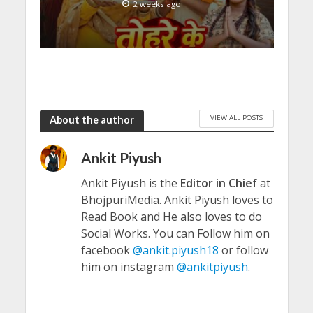
2 weeks ago
VIEW ALL POSTS
About the author
Ankit Piyush
Ankit Piyush is the
Editor in Chief
at
BhojpuriMedia. Ankit Piyush loves to
Read Book and He also loves to do
Social Works. You can Follow him on
facebook
@ankit.piyush18
or follow
him on instagram
@ankitpiyush
.